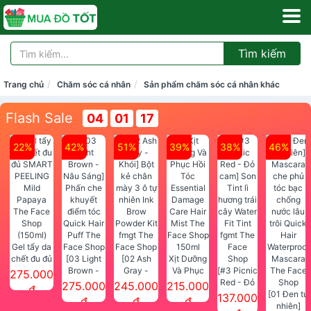
Tìm kiếm
Trang chủ
Chăm sóc cá nhân
Sản phẩm chăm sóc cá nhân khác
Flash Sale
04
01
17
22%
42%
51%
39%
38%
46%
Gel tẩy da
chết đu đủ
[03 Light
[02 Ash
Xịt Dưỡng
SMART
Brown -
Gray -
Và Phục
[#3 Picnic
275.000
PEELING
Nâu Sáng]
Khói] Bột
Hồi Tóc
Red - Đỏ
275.000
245.000
215.000
đ
Mild
Phấn che
kẻ chân
Essential
cam] Son
[01 Đen tự
137.000
đ
đ
đ
Papaya
khuyết
mày 3 ô tự
Damage
Tint lì
nhiên]