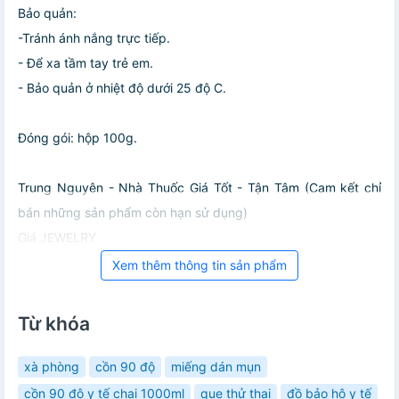
Bảo quản:
-Tránh ánh nắng trực tiếp.
- Để xa tầm tay trẻ em.
- Bảo quản ở nhiệt độ dưới 25 độ C.
Đóng gói: hộp 100g.
Trung Nguyên - Nhà Thuốc Giá Tốt - Tận Tâm (Cam kết chỉ
bán những sản phẩm còn hạn sử dụng)
Giá JEWELRY
Xem thêm thông tin sản phẩm
Từ khóa
xà phòng
cồn 90 độ
miếng dán mụn
cồn 90 độ y tế chai 1000ml
que thử thai
đồ bảo hộ y tế