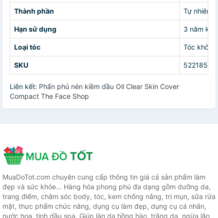
Thành phần
Tự nhiên
Hạn sử dụng
3 năm kể 
Loại tóc
Tóc khô xơ
SKU
52218562
Liên kết:
Phấn phủ nén kiềm dầu Oil Clear Skin Cover
Compact The Face Shop
MuaDoTot.com chuyên cung cấp thông tin giá cả sản phẩm làm
đẹp và sức khỏe... Hàng hóa phong phú đa dạng gồm dưỡng da,
trang điểm, chăm sóc body, tóc, kem chống nắng, trị mụn, sữa rửa
mặt, thực phẩm chức năng, dụng cụ làm đẹp, dụng cụ cá nhân,
nước hoa, tinh dầu spa. Giúp làn da hồng hào, trắng da, ngừa lão