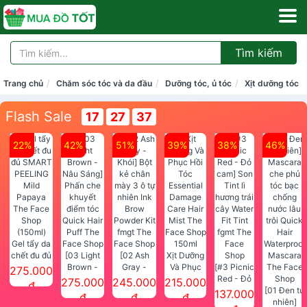
Tìm kiếm
Trang chủ
Chăm sóc tóc và da đầu
Dưỡng tóc, ủ tóc
Xịt dưỡng tóc
Flash Sale
17
27
36
22%
42%
51%
39%
38%
46%
Gel tẩy da
chết đu đủ
[03 Light
[02 Ash
Xịt Dưỡng
SMART
Brown -
Gray -
Và Phục
[#3 Picnic
275.000
PEELING
Nâu Sáng]
Khói] Bột
Hồi Tóc
Red - Đỏ
275.000
245.000
215.000
đ
Mild
Phấn che
kẻ chân
Essential
cam] Son
[01 Đen tự
137.000
đ
đ
đ
Papaya
khuyết
mày 3 ô tự
Damage
Tint lì
nhiên]