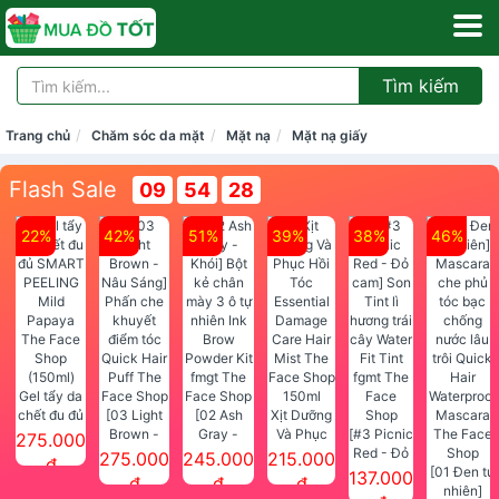
Tìm kiếm
Trang chủ
Chăm sóc da mặt
Mặt nạ
Mặt nạ giấy
Flash Sale
09
54
28
22%
42%
51%
39%
38%
46%
Gel tẩy da
chết đu đủ
[03 Light
[02 Ash
Xịt Dưỡng
SMART
Brown -
Gray -
Và Phục
[#3 Picnic
275.000
PEELING
Nâu Sáng]
Khói] Bột
Hồi Tóc
Red - Đỏ
275.000
245.000
215.000
đ
Mild
Phấn che
kẻ chân
Essential
cam] Son
[01 Đen tự
137.000
đ
đ
đ
Papaya
khuyết
mày 3 ô tự
Damage
Tint lì
nhiên]