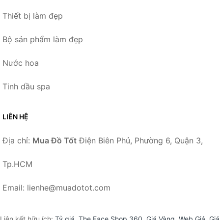
Thiết bị làm đẹp
Bộ sản phẩm làm đẹp
Nước hoa
Tinh dầu spa
LIÊN HỆ
Địa chỉ:
Mua Đồ Tốt
Điện Biên Phủ, Phường 6, Quận 3,
Tp.HCM
Email: lienhe@muadotot.com
Liên kết hữu ích:
Tỷ giá
,
The Face Shop 360
,
Giá Vàng
,
Web Giá
,
Giá