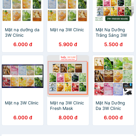
Mặt nạ dưỡng da
Mặt nạ 3W Clinic
Mặt Nạ Dưỡng
3W Clinic
Trắng Sáng 3W
Clinic Fresh Mask
6.000 đ
5.900 đ
5.500 đ
Hàn Quốc 23ml
Mặt nạ 3W Clinic
Mặt nạ 3W Clinic
Mặt Nạ Dưỡng
Fresh Mask
Da 3W Clinic
Sheet 23ml _ 3W
Mask Sheet Hàn
6.000 đ
8.000 đ
6.000 đ
Clinic Chính Hãng
Quốc ( Random)