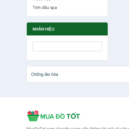
Tinh dầu spa
NHÃN HIỆU
Chống lão hóa
MuaDoTot.com chuyên cung cấp thông tin giá cả sản