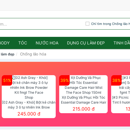
Chỉ tìm trong Chống lão 
BODY
TÓC
NƯỚC HOA
DỤNG CỤ LÀM ĐẸP
TINH D
Chống lão hóa
 làm đẹp
51%
39%
38%
Xịt Dưỡng Và Phục Hồi Tóc
[#3 Picnic
[02 Ash Gray - Khói] Bột kẻ chân
Essential Damage Care Hair
Tint lì hươ
mày 3 ô tự nhiên Ink Brow
Mist The Face Shop 150ml
Tint fg
215.000 đ
1
Powder Kit fmgt The Face Shop
245.000 đ