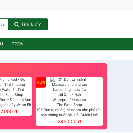
Tìm kiếm
hóa
ẦU
TPCN
46%
 Red - Đỏ cam] Son
ng trái cây Water Fit
mt The Face Shop
[01 Đen tự nhiên] Mascara che phủ tóc
37.000 đ
bạc chống nước lâu trôi Quick Hair
Waterproof Mascara The Face Shop
245.000 đ