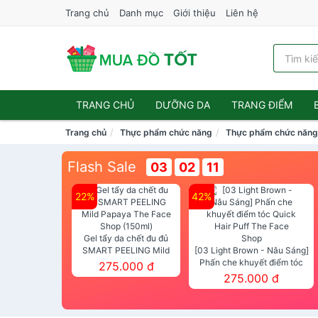
Trang chủ
Danh mục
Giới thiệu
Liên hệ
TRANG CHỦ
DƯỠNG DA
TRANG ĐIỂM
Trang chủ
Thực phẩm chức năng
Thực phẩm chức năng
Flash Sale
03
02
11
22%
42%
Gel tẩy da chết đu đủ
SMART PEELING Mild
[03 Light Brown - Nâu Sáng]
Papaya The Face Shop
Phấn che khuyết điểm tóc
275.000 đ
(150ml)
Quick Hair Puff The Face Shop
275.000 đ