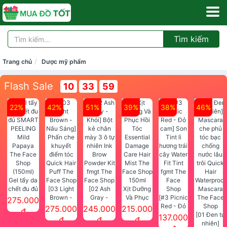
Tìm kiếm
Trang chủ
Dược mỹ phẩm
Flash Sale
10
33
59
22%
42%
51%
39%
38%
46%
Gel tẩy da
chết đu đủ
[03 Light
[02 Ash
Xịt Dưỡng
SMART
Brown -
Gray -
Và Phục
[#3 Picnic
275.000
PEELING
Nâu Sáng]
Khói] Bột
Hồi Tóc
Red - Đỏ
275.000
245.000
215.000
đ
Mild
Phấn che
kẻ chân
Essential
cam] Son
[01 Đen tự
137.000
đ
đ
đ
Papaya
khuyết
mày 3 ô tự
Damage
Tint lì
nhiên]