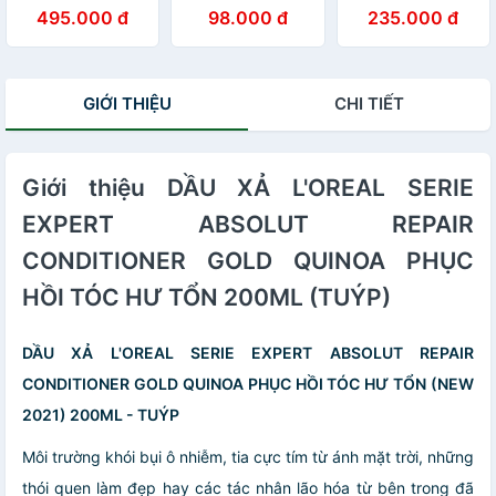
MẠCH L'OREAL
Elseve Total
tóc gàu Instant
495.000 đ
98.000 đ
235.000 đ
SERIE EXPERT
Repair 5
Clear LOreal
ABSOLUT
Conditioner
300ml ( hàng
REPAIR
chính hãng )
PROFESSIONAL
GIỚI THIỆU
CHI TIẾT
MASK PHỤC HỒI
MỀM MƯỢT TÓC
Giới thiệu DẦU XẢ L'OREAL SERIE
EXPERT ABSOLUT REPAIR
CONDITIONER GOLD QUINOA PHỤC
HỒI TÓC HƯ TỔN 200ML (TUÝP)
DẦU XẢ L'OREAL SERIE EXPERT ABSOLUT REPAIR
CONDITIONER GOLD QUINOA PHỤC HỒI TÓC HƯ TỔN (NEW
2021) 200ML - TUÝP
Môi trường khói bụi ô nhiễm, tia cực tím từ ánh mặt trời, những
thói quen làm đẹp hay các tác nhân lão hóa từ bên trong đã