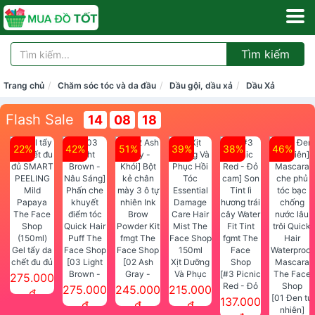
Tìm kiếm
Trang chủ
Chăm sóc tóc và da đầu
Dầu gội, dầu xả
Dầu Xả
Flash Sale
14
08
17
22%
42%
51%
39%
38%
46%
Gel tẩy da
chết đu đủ
[03 Light
[02 Ash
Xịt Dưỡng
SMART
Brown -
Gray -
Và Phục
[#3 Picnic
275.000
PEELING
Nâu Sáng]
Khói] Bột
Hồi Tóc
Red - Đỏ
275.000
245.000
215.000
đ
Mild
Phấn che
kẻ chân
Essential
cam] Son
[01 Đen tự
137.000
đ
đ
đ
Papaya
khuyết
mày 3 ô tự
Damage
Tint lì
nhiên]