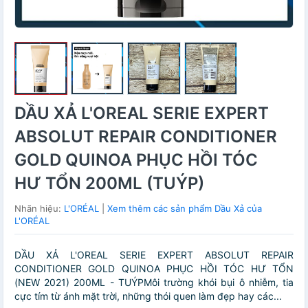
DẦU XẢ L'OREAL SERIE EXPERT
ABSOLUT REPAIR CONDITIONER
GOLD QUINOA PHỤC HỒI TÓC
HƯ TỔN 200ML (TUÝP)
Nhãn hiệu:
L'ORÉAL
|
Xem thêm các sản phẩm Dầu Xả của
L'ORÉAL
DẦU XẢ L'OREAL SERIE EXPERT ABSOLUT REPAIR
CONDITIONER GOLD QUINOA PHỤC HỒI TÓC HƯ TỔN
(NEW 2021) 200ML - TUÝPMôi trường khói bụi ô nhiễm, tia
cực tím từ ánh mặt trời, những thói quen làm đẹp hay các...