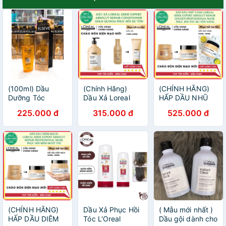
(100ml) Dầu
(Chính Hãng)
(CHÍNH HÃNG)
Dưỡng Tóc
Dầu Xả Loreal
HẤP DẦU NHŨ
Loreal Paris Chiết
Serie Expert
VÀNG L'OREAL
225.000 đ
315.000 đ
525.000 đ
Xuất Tinh Dầu
Absolut Repair
SERIE EXPERT
Hoa Chính Hãng
Conditioner Gold
ABSOLUT
Cty
Quinoa Phục Hồi
REPAIR GOLDEN
Tóc Hư Tổn
PROFESSIONAL
MASK PHỤC HỒI
TÓC HƯ TỔN
NẶNG
(CHÍNH HÃNG)
Dầu Xả Phục Hồi
( Mẫu mới nhất )
HẤP DẦU DIÊM
Tóc L'Oreal
Dầu gội dành cho