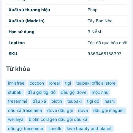
Xuất xứ thương hiệu
Pháp
Xuất xứ (Made in)
Tây Ban Nha
Hạn sử dụng
3 NĂM
Loại tóc
Tóc đã qua hóa chất
SKU
9363468188397
Từ khóa
innisfree
cocoon
loreal
tigi
tsubaki official store
stubaki
dầu gội tigi đỏ
dầu gội dove
mộc nhu
tresemmé
dầu xả
biotin
tsubaki
tigi đỏ
nashi
dầu xả tresemme
dove dầu gội
dove
dầu gội megumi
weilaiya
biotin collagen dầu gội dầu xả
dầu gội tresemme
sunsilk
love beauty and planet