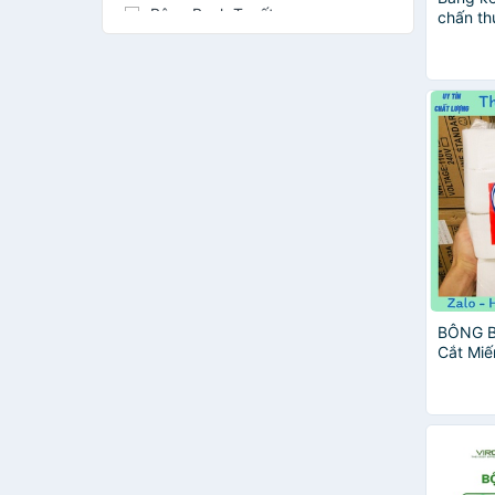
Bông Bạch Tuyết
chấn t
Tiger Balm
zilgo
Bảo Thạch
QUICK-NURSE
Nexcare
Bengay
green herb
Vinh Phúc
BETADINE
Hisamitsu
Hansaplast
BBRAUN
Eagle Brand
BÔNG B
Cắt Miế
Povidine
cho mọi
Trường Sơn
24Care
Dettol
Đông Fa
Omron