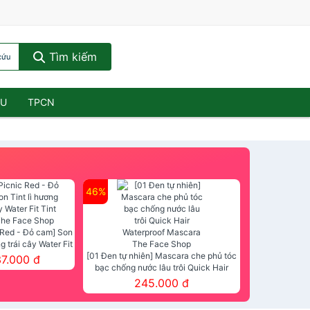
Tìm kiếm
cứu
ẦU
TPCN
46%
 Red - Đỏ cam] Son
ng trái cây Water Fit
mt The Face Shop
[01 Đen tự nhiên] Mascara che phủ tóc
37.000 đ
bạc chống nước lâu trôi Quick Hair
Waterproof Mascara The Face Shop
245.000 đ