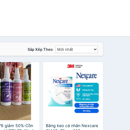
Sắp Xếp Theo
6 giảm 50%-Cồn
Băng keo cá nhân Nexcare