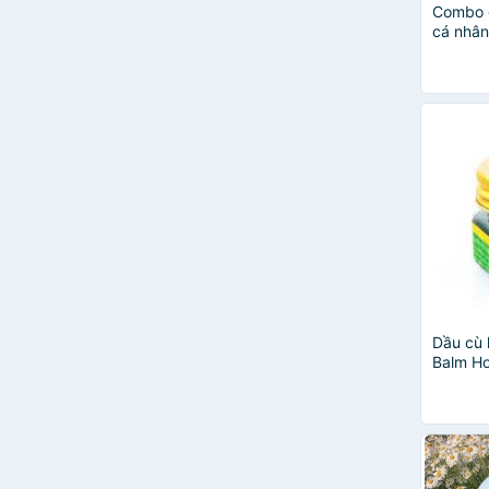
Combo g
cá nhân
Dầu cù 
Balm Ho
Thái La