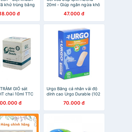
đã khử trùng bằng
20ml - Giúp ngăn ngừa khô
ím & kiểm nghiệm
da và lưu thông máu,Vận
18.000 đ
47.000 đ
eur
động bị đau cơ, cho người
suy dãn tĩnh mạch
 TRÀM GIÓ sát
Urgo Băng cá nhân vải độ
T chai 10ml TTC
dính cao Urgo Durable (102
miếng/hộp)
100.000 đ
70.000 đ