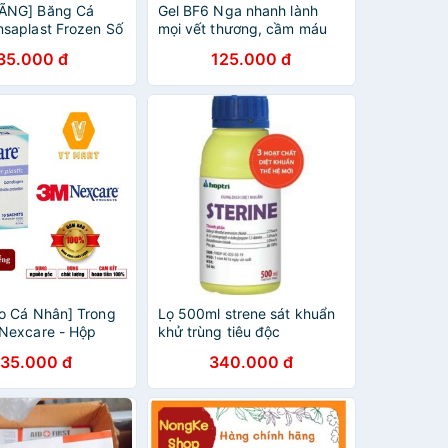
ÃNG] Băng Cá
Gel BF6 Nga nhanh lành
saplast Frozen Số
mọi vết thương, cầm máu
âu Âu
35.000 đ
125.000 đ
o Cá Nhân] Trong
Lọ 500ml strene sát khuẩn
Nexcare - Hộp
khử trùng tiêu độc
ng - BKCNTS100-
135.000 đ
340.000 đ
AUTO