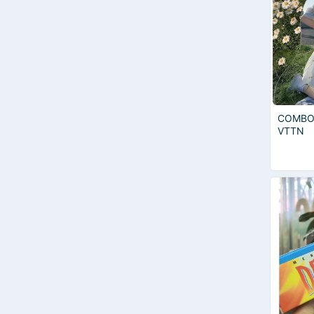
COMBO
VTTN