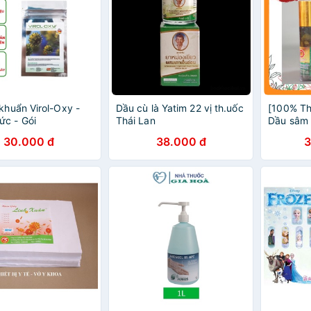
 khuẩn Virol-Oxy -
Dầu cù là Yatim 22 vị th.uốc
[100% Th
c - Gói
Thái Lan
Dầu sâm 4
r/20gr/50gr
Lan (Xanh
30.000 đ
38.000 đ
3