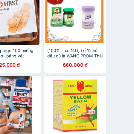
 urgo 100 miếng
[100% Thái N.D] Lố 12 hủ
hỏ- băng vết
dầu cù là WANG PROM Thái
ăng y tế
Lan 50gr
25.999 đ
660.000 đ