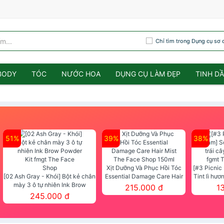
Chỉ tìm trong Dụng cụ sơ 
BODY
TÓC
NƯỚC HOA
DỤNG CỤ LÀM ĐẸP
TINH D
51%
39%
38%
Xịt Dưỡng Và Phục Hồi Tóc
[#3 Picnic
[02 Ash Gray - Khói] Bột kẻ chân
Essential Damage Care Hair
Tint lì hươ
mày 3 ô tự nhiên Ink Brow
Mist The Face Shop 150ml
Tint fg
215.000 đ
1
Powder Kit fmgt The Face Shop
245.000 đ