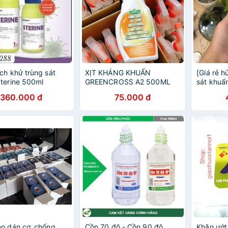
ch khử trùng sát
XỊT KHÁNG KHUẨN
[Giá rẻ h
terine 500ml
GREENCROSS A2 500ML
sát khuẩn
99,99% c
360.000 đ
75.000 đ
o dán cơ, chống
Cồn 70 độ - Cồn 90 độ
Khăn ướt