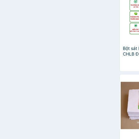
OPC
Band-Aid
Glucosamine
Young Chemical
Bepanthen
Star Danapha
Yuhan
Bột sát
Atomizer
CHLB Đứ
GREEN CROSS
5gr/10g
Counterpain
Đông y gia truyền Thông Cát
Kobayashi
Neosporin
Uncle Bill's
Vinahankook
Virol-Oxy
Abena
Anios
Medi