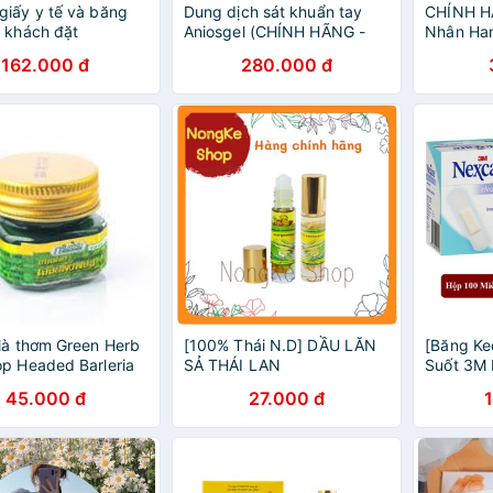
iấy y tế và băng
Dung dịch sát khuẩn tay
CHÍNH H
 khách đặt
Aniosgel (CHÍNH HÃNG -
Nhân Han
nhập khẩu Pháp) - Chai
1 Tại Ch
162.000 đ
280.000 đ
1000ml
là thơm Green Herb
[100% Thái N.D] DẦU LĂN
[Băng Ke
p Headed Barleria
SẢ THÁI LAN
Suốt 3M 
n 20gr
100 Miế
45.000 đ
27.000 đ
HIBUVT