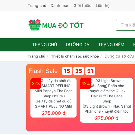
Trang chủ
Danh mục
Giới thiệu
Liên hệ
TRANG CHỦ
DƯỠNG DA
TRANG ĐIỂM
Dụng cụ sơ cứu
Trang chủ
Thiết bị chăm sóc sức khỏe
Flash Sale
15
35
49
22%
42%
Gel tẩy da chết đu đủ
SMART PEELING Mild
[03 Light Brown - Nâu Sáng]
Papaya The Face Shop
Phấn che khuyết điểm tóc
275.000 đ
(150ml)
Quick Hair Puff The Face Shop
275.000 đ