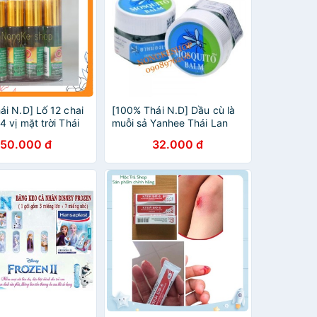
ái N.D] Lố 12 chai
[100% Thái N.D] Dầu cù là
 vị mặt trời Thái
muỗi sả Yanhee Thái Lan
)i
50.000 đ
32.000 đ