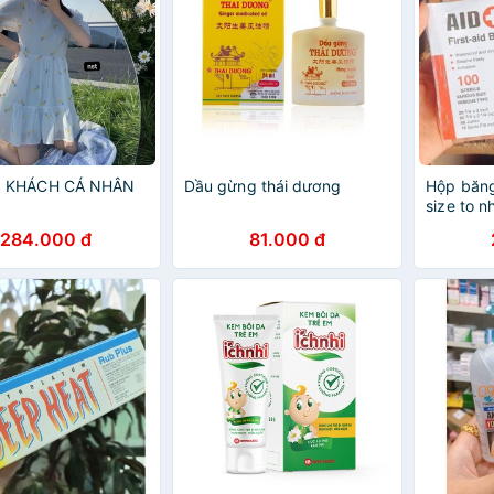
 KHÁCH CÁ NHÂN
Dầu gừng thái dương
Hộp băng
size to n
thương b
284.000 đ
81.000 đ