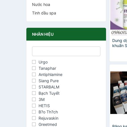
Nước hoa
Tinh dầu spa
NHÃN HIỆU
Dung dị
khuẩn S
Urgo
Tanaphar
Antiphlamine
Siang Pure
STARBALM
Bạch Tuyết
3M
HETIS
B?o Th?ch
Rejuvaskin
Greetmed
Băng ke