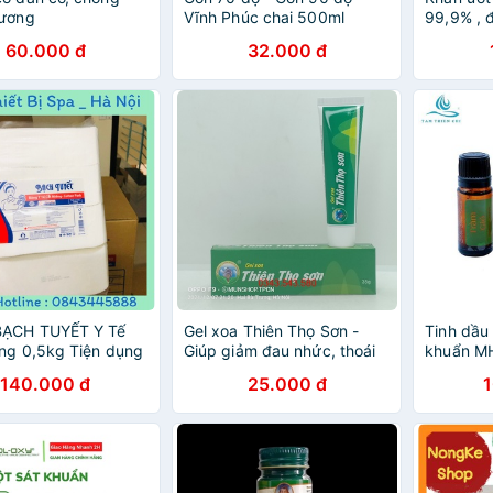
hương
Vĩnh Phúc chai 500ml
99,9% , 
tia cực t
60.000 đ
32.000 đ
viện past
ẠCH TUYẾT Y Tế
Gel xoa Thiên Thọ Sơn -
Tinh dầu
ng 0,5kg Tiện dụng
Giúp giảm đau nhức, thoái
khuẩn MH
 người
hóa đốt sống hiệu quả 35g
140.000 đ
25.000 đ