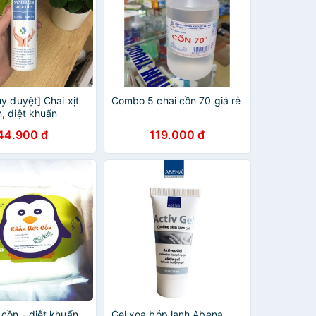
ủy duyệt] Chai xịt
Combo 5 chai cồn 70 giá rẻ
, diệt khuẩn
hai 200ml
44.900 đ
119.000 đ
 cồn - diệt khuẩn
Gel xoa bóp lạnh Abena