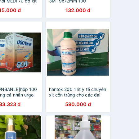
nol MEDI 70 độ xịt
3M 19x72mm 100
 tiện lợi 100ml
miếng/hộp - Trong suốt,
15.000 đ
132.000 đ
 chanh, hoa hồng,
keo y tế siêu dính tinh khiết,
g, bạc hà
co dãn tốt CLEARS10
NBANLE]hộp 100
hantox 200 1 lit y tế chuyên
ng cá nhân urgo
xịt côn trùng cho các đại
dịch sốt xuát huyết
33.323 đ
590.000 đ