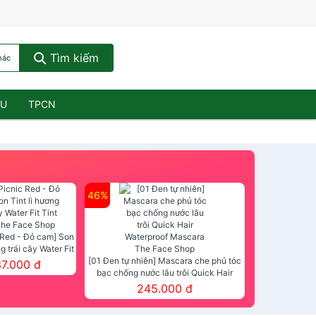
Tìm kiếm
hác
ẦU
TPCN
46%
 Red - Đỏ cam] Son
ng trái cây Water Fit
mt The Face Shop
[01 Đen tự nhiên] Mascara che phủ tóc
37.000 đ
bạc chống nước lâu trôi Quick Hair
Waterproof Mascara The Face Shop
245.000 đ