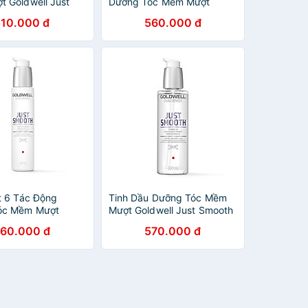
 Goldwell Just
Dưỡng Tóc Mềm Mượt
iảm Bông Xù, Xơ
Goldwell Just Smooth Giảm
510.000 đ
560.000 đ
g Khỏe Tức Thì
Xơ Rối, Dưỡng Tóc Chắc
Khỏe
t 6 Tác Động
Tinh Dầu Dưỡng Tóc Mềm
óc Mềm Mượt
Mượt Goldwell Just Smooth
 Just Smooth Giảm
Giảm Bông Xù, Xơ Rối, Kiểm
60.000 đ
570.000 đ
Dưỡng Tóc Chắc
Soát Tóc Tức Thì 100ml
0ml