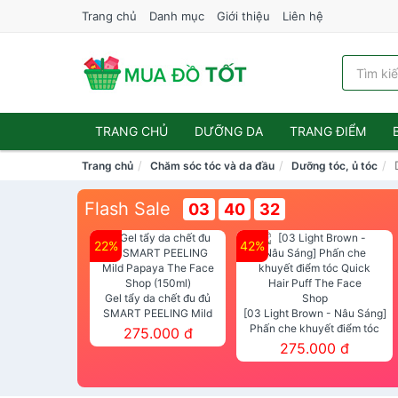
Trang chủ
Danh mục
Giới thiệu
Liên hệ
TRANG CHỦ
DƯỠNG DA
TRANG ĐIỂM
Trang chủ
Chăm sóc tóc và da đầu
Dưỡng tóc, ủ tóc
Flash Sale
03
40
31
22%
42%
Gel tẩy da chết đu đủ
SMART PEELING Mild
[03 Light Brown - Nâu Sáng]
Papaya The Face Shop
Phấn che khuyết điểm tóc
275.000 đ
(150ml)
Quick Hair Puff The Face Shop
275.000 đ