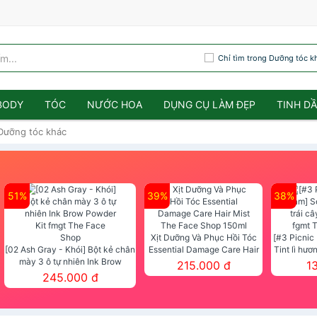
Chỉ tìm trong Dưỡng tóc k
BODY
TÓC
NƯỚC HOA
DỤNG CỤ LÀM ĐẸP
TINH D
Dưỡng tóc khác
51%
39%
38%
Xịt Dưỡng Và Phục Hồi Tóc
[#3 Picnic
[02 Ash Gray - Khói] Bột kẻ chân
Essential Damage Care Hair
Tint lì hươ
mày 3 ô tự nhiên Ink Brow
Mist The Face Shop 150ml
Tint fg
215.000 đ
1
Powder Kit fmgt The Face Shop
245.000 đ