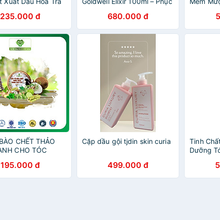
t Xuất Dầu Hoa Trà
Goldwell Elixir 100ml – Phục
Mềm Mượt
a The Richest
Hồi Hư Tổn, Giảm Xơ Rối,
Smooth G
235.000 đ
680.000 đ
a Oil - 47mL
Bóng Mượt
Rối, Bón
 BÀO CHẾT THẢO
Cặp dầu gội tjdin skin curia
Tinh Chấ
ÀNH CHO TÓC
Dưỡng T
Goldwell
195.000 đ
499.000 đ
5
Xơ Rối, 
Khỏe 10