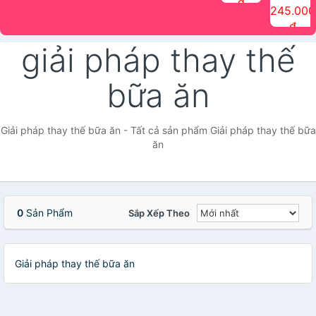
đ
The Face
điểm tóc
nhiên Ink
Care Hair
hương trái
Mascara
245.000
Shop
Quick Hair
Brow
Mist The
cây Water
che phủ
đ
(150ml)
Puff The
Powder Kit
Face Shop
Fit Tint
tóc bạc
Face Shop
fmgt The
150ml
fgmt The
chống
giải pháp thay thế
Face Shop
Face
nước lâu
Shop
trôi Quick
Hair
bữa ăn
Waterproof
Mascara
The Face
Shop
Giải pháp thay thế bữa ăn - Tất cả sản phẩm Giải pháp thay thế bữa
ăn
0
Sản Phẩm
Sắp Xếp Theo
Giải pháp thay thế bữa ăn