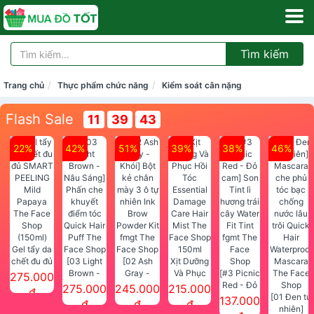
Tìm kiếm
Trang chủ
Thực phẩm chức năng
Kiểm soát cân nặng
Flash Sale
11
39
43
22%
42%
51%
39%
38%
46%
Gel tẩy da
chết đu đủ
[03 Light
[02 Ash
Xịt Dưỡng
SMART
Brown -
Gray -
Và Phục
[#3 Picnic
275.000
PEELING
Nâu Sáng]
Khói] Bột
Hồi Tóc
Red - Đỏ
275.000
245.000
215.000
đ
Mild
Phấn che
kẻ chân
Essential
cam] Son
[01 Đen tự
137.000
đ
đ
đ
Papaya
khuyết
mày 3 ô tự
Damage
Tint lì
nhiên]