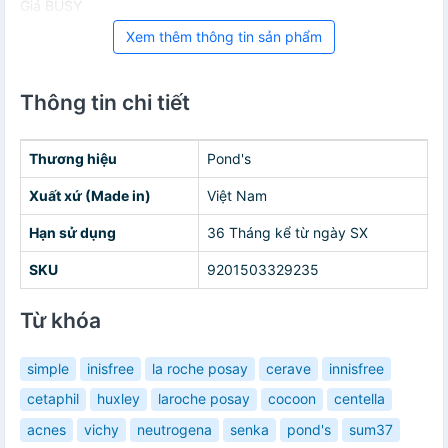
Giá BUSY
Xem thêm thông tin sản phẩm
Thông tin chi tiết
Thương hiệu
Pond's
Xuất xứ (Made in)
Việt Nam
Hạn sử dụng
36 Tháng kể từ ngày SX
SKU
9201503329235
Từ khóa
simple
inisfree
la roche posay
cerave
innisfree
cetaphil
huxley
laroche posay
cocoon
centella
acnes
vichy
neutrogena
senka
pond's
sum37