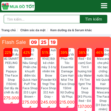
Tìm kiếm
Trang chủ
Chăm sóc da mặt
Kem dưỡng da & Serum khác
Flash Sale
09
25
18
22%
42%
51%
39%
38%
46%
Gel tẩy da
chết đu đủ
[03 Light
[02 Ash
Xịt Dưỡng
SMART
Brown -
Gray -
Và Phục
[#3 Picnic
275.000
PEELING
Nâu Sáng]
Khói] Bột
Hồi Tóc
Red - Đỏ
275.000
245.000
215.000
đ
Mild
Phấn che
kẻ chân
Essential
cam] Son
[01 Đen tự
137.000
đ
đ
đ
Papaya
khuyết
mày 3 ô tự
Damage
Tint lì
nhiên]