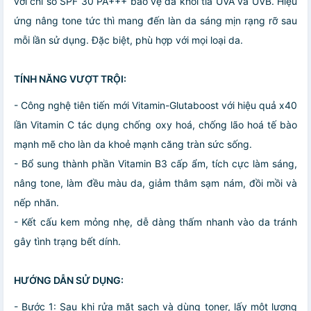
với chỉ số SPF 30 PA+++ bảo vệ da khỏi tia UVA và UVB. Hiệu
ứng nâng tone tức thì mang đến làn da sáng mịn rạng rỡ sau
mỗi lần sử dụng. Đặc biệt, phù hợp với mọi loại da.
TÍNH NĂNG VƯỢT TRỘI:
- Công nghệ tiên tiến mới Vitamin-Glutaboost với hiệu quả x40
lần Vitamin C tác dụng chống oxy hoá, chống lão hoá tế bào
mạnh mẽ cho làn da khoẻ mạnh căng tràn sức sống.
- Bổ sung thành phần Vitamin B3 cấp ẩm, tích cực làm sáng,
nâng tone, làm đều màu da, giảm thâm sạm nám, đồi mồi và
nếp nhăn.
- Kết cấu kem mỏng nhẹ, dễ dàng thấm nhanh vào da tránh
gây tình trạng bết dính.
HƯỚNG DẪN SỬ DỤNG:
- Bước 1: Sau khi rửa mặt sạch và dùng toner, lấy một lượng