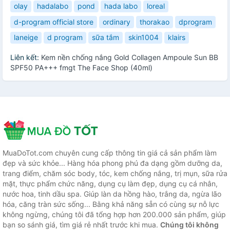
olay
hadalabo
pond
hada labo
loreal
d-program official store
ordinary
thorakao
dprogram
laneige
d program
sữa tắm
skin1004
klairs
Liên kết:
Kem nền chống nắng Gold Collagen Ampoule Sun BB
SPF50 PA+++ fmgt The Face Shop (40ml)
MuaDoTot.com chuyên cung cấp thông tin giá cả sản phẩm làm
đẹp và sức khỏe... Hàng hóa phong phú đa dạng gồm dưỡng da,
trang điểm, chăm sóc body, tóc, kem chống nắng, trị mụn, sữa rửa
mặt, thực phẩm chức năng, dụng cụ làm đẹp, dụng cụ cá nhân,
nước hoa, tinh dầu spa. Giúp làn da hồng hào, trắng da, ngừa lão
hóa, căng tràn sức sống... Bằng khả năng sẵn có cùng sự nỗ lực
không ngừng, chúng tôi đã tổng hợp hơn 200.000 sản phẩm, giúp
bạn so sánh giá, tìm giá rẻ nhất trước khi mua.
Chúng tôi không