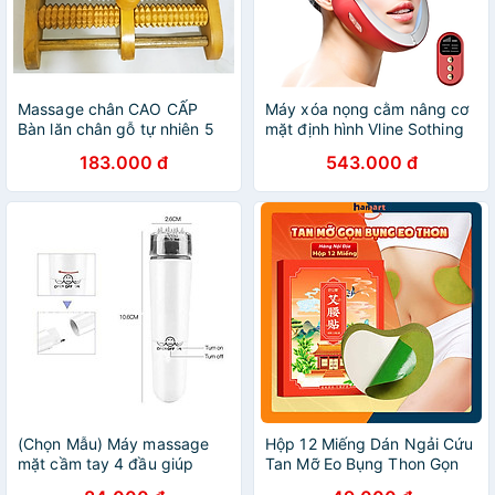
Massage chân CAO CẤP
Máy xóa nọng cằm nâng cơ
Bàn lăn chân gỗ tự nhiên 5
mặt định hình Vline Sothing
hàng - 4 núm bấm huyệt thư
H1031- Hàng chính hãng
183.000 đ
543.000 đ
giãn hiệu quả
(Chọn Mẫu) Máy massage
Hộp 12 Miếng Dán Ngải Cứu
mặt cầm tay 4 đầu giúp
Tan Mỡ Eo Bụng Thon Gọn
giảm mệt mỏi, chốn bọng
Detox Thải Độc Cơ Thể Hiệu