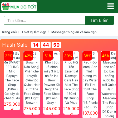
Tìm kiếm
Trang chủ
Thiết bị làm đẹp
Massage thư giãn và làm đẹp
Flash Sale
14
44
50
22%
42%
51%
39%
38%
46%
Gel tẩy da
chết đu đủ
[03 Light
[02 Ash
Xịt Dưỡng
SMART
Brown -
Gray -
Và Phục
[#3 Picnic
275.000
PEELING
Nâu Sáng]
Khói] Bột
Hồi Tóc
Red - Đỏ
275.000
245.000
215.000
đ
Mild
Phấn che
kẻ chân
Essential
cam] Son
[01 Đen tự
137.000
đ
đ
đ
Papaya
khuyết
mày 3 ô tự
Damage
Tint lì
nhiên]