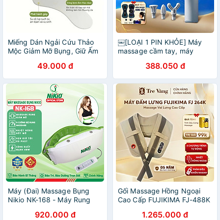
Miếng Dán Ngải Cứu Thảo
￼[LOẠI 1 PIN KHỎE] Máy
Mộc Giảm Mỡ Bụng, Giữ Ấm
massage cầm tay, máy
Cơ Thể, Hỗ Trợ Tan Mỡ, Thải
massage cổ vai gáy 6 Cấp
49.000 đ
388.050 đ
Độc, An Toàn Tự Nhiên -
Độ Chuyên Sâu Đa Năng
HÀNG CHÍNH HÃNG MINIIN
Bảo Hành 12 Tháng
Máy (Đai) Massage Bụng
Gối Massage Hồng Ngoại
Nikio NK-168 - Máy Rung
Cao Cấp FUJIKIMA FJ-488K
Tan Mỡ Bụng Nam Nữ, Làm
CHÍNH HÃNG
920.000 đ
1.265.000 đ
Săn Chắc Cơ Bụng Nhanh,