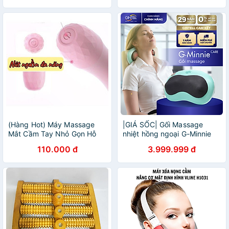
Kết Hợp Nhiệt Nóng Làm Ấm
Bụng, Giảm Đau Bụng Kinh
(Hàng Hot) Máy Massage
|GIÁ SỐC| Gối Massage
Mắt Cầm Tay Nhỏ Gọn Hỗ
nhiệt hồng ngoại G-Minnie
Trợ Thư Giãn Giảm Quầng
Care| Công nghệ massage
110.000 đ
3.999.999 đ
Thâm Bọng Mắt 2024
Shiatsu 3D | 1 Năm Bảo
Hành