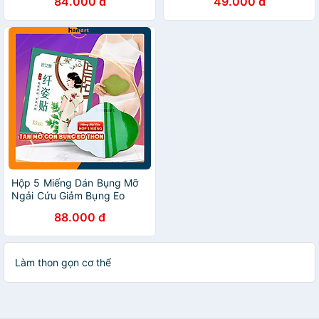
84.000 đ
49.000 đ
xóa thâm quầng mắt (có
Quả Tiện Lợi
hàng sẵn)
Hộp 5 Miếng Dán Bụng Mỡ
Ngải Cứu Giảm Bụng Eo
Detox Thải Độc Cơ Thể Hiệu
88.000 đ
Quả Tiện Lợi
Làm thon gọn cơ thể