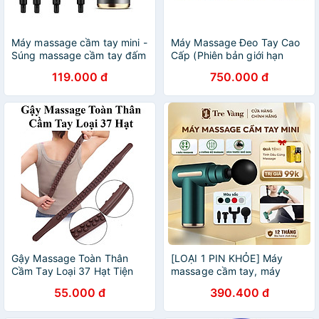
Máy massage cầm tay mini -
Máy Massage Đeo Tay Cao
Súng massage cầm tay đấm
Cấp (Phiên bản giới hạn
lưng mát xa trị liệu cổ vai
110V)
119.000 đ
750.000 đ
gáy 4 đầu 6 chế độ, hàng
tốt
Gậy Massage Toàn Thân
[LOẠI 1 PIN KHỎE] Máy
Cầm Tay Loại 37 Hạt Tiện
massage cầm tay, máy
Lợi Dễ Sử Dụng
massage cổ vai gáy 6 Cấp
55.000 đ
390.400 đ
Độ Chuyên Sâu Đa Năng
Bảo Hành 12 Tháng