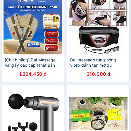
[Chính hãng] Đai Massage
Đai massage rung nóng
Vai gáy cao cấp Nhật Bản
vipro đánh tan mỡ dư
Fujikima FJ 264K
thừa,đai massage rung nóng
1.264.450 đ
310.000 đ
giảm mỡ bụng