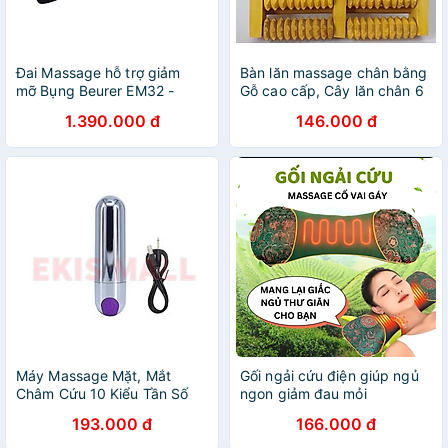
Đai Massage hỗ trợ giảm
Bàn lăn massage chân bằng
mỡ Bụng Beurer EM32 -
Gỗ cao cấp, Cây lăn chân 6
Hàng Chính Hãng
thanh Gỗ siêu tiện dụng-
1.390.000 đ
146.000 đ
CG001-Massage-ChanGo
Máy Massage Mặt, Mắt
Gối ngải cứu điện giúp ngủ
Châm Cứu 10 Kiểu Tần Số
ngon giảm đau mỏi
Không Dây Pin Sạc Lại (Có
193.000 đ
166.000 đ
Hàng Sẵn Nhiều Màu)