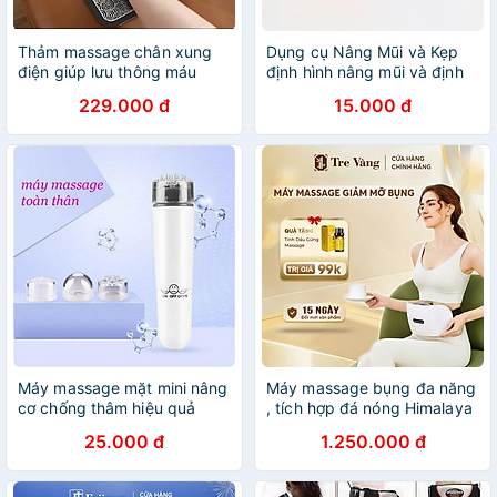
Thảm massage chân xung
Dụng cụ Nâng Mũi và Kẹp
điện giúp lưu thông máu
định hình nâng mũi và định
giảm đau mỏi
hình sống mũi làm đẹp tiện
229.000 đ
15.000 đ
dụng an toàn B0211
Máy massage mặt mini nâng
Máy massage bụng đa năng
cơ chống thâm hiệu quả
, tích hợp đá nóng Himalaya
(Hàng có sẵn) (video thật)
giúp tan mỡ bụng, chân đùi,
25.000 đ
1.250.000 đ
Loại Tốt Tặng Kèm Pin 2A
an toàn cho người sử dụng