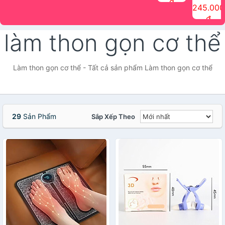
đ
The Face
điểm tóc
nhiên Ink
Care Hair
hương trái
Mascara
245.000
Shop
Quick Hair
Brow
Mist The
cây Water
che phủ
đ
(150ml)
Puff The
Powder Kit
Face Shop
Fit Tint
tóc bạc
Face Shop
fmgt The
150ml
fgmt The
chống
làm thon gọn cơ thể
Face Shop
Face
nước lâu
Shop
trôi Quick
Hair
Waterproof
Làm thon gọn cơ thể - Tất cả sản phẩm Làm thon gọn cơ thể
Mascara
The Face
Shop
29
Sản Phẩm
Sắp Xếp Theo