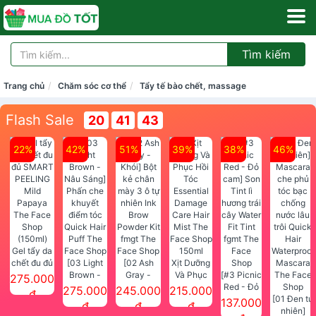
Tìm kiếm
Trang chủ
Chăm sóc cơ thể
Tẩy tế bào chết, massage
Flash Sale
20
41
43
22%
42%
51%
39%
38%
46%
Gel tẩy da
chết đu đủ
[03 Light
[02 Ash
Xịt Dưỡng
SMART
Brown -
Gray -
Và Phục
[#3 Picnic
275.000
PEELING
Nâu Sáng]
Khói] Bột
Hồi Tóc
Red - Đỏ
275.000
245.000
215.000
đ
Mild
Phấn che
kẻ chân
Essential
cam] Son
[01 Đen tự
137.000
đ
đ
đ
Papaya
khuyết
mày 3 ô tự
Damage
Tint lì
nhiên]