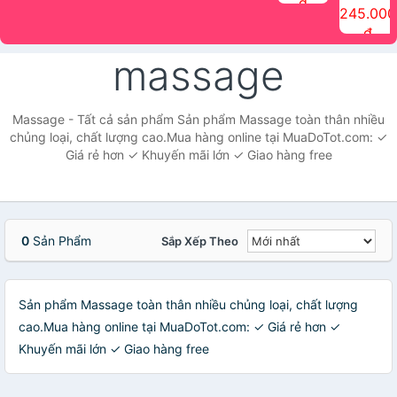
đ
The Face
điểm tóc
nhiên Ink
Care Hair
hương trái
Mascara
245.000
Shop
Quick Hair
Brow
Mist The
cây Water
che phủ
đ
(150ml)
Puff The
Powder Kit
Face Shop
Fit Tint
tóc bạc
Face Shop
fmgt The
150ml
fgmt The
chống
massage
Face Shop
Face
nước lâu
Shop
trôi Quick
Hair
Waterproof
Massage - Tất cả sản phẩm Sản phẩm Massage toàn thân nhiều
Mascara
chủng loại, chất lượng cao.Mua hàng online tại MuaDoTot.com: ✓
The Face
Giá rẻ hơn ✓ Khuyến mãi lớn ✓ Giao hàng free
Shop
0
Sản Phẩm
Sắp Xếp Theo
Sản phẩm Massage toàn thân nhiều chủng loại, chất lượng
cao.Mua hàng online tại MuaDoTot.com: ✓ Giá rẻ hơn ✓
Khuyến mãi lớn ✓ Giao hàng free