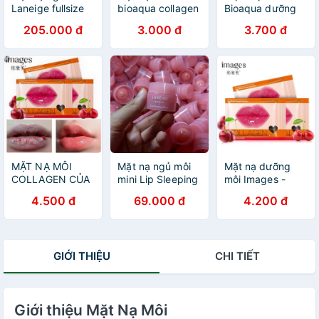
Laneige fullsize
bioaqua collagen
Bioaqua dưỡng
20gr
nourish lips
ẩm và giảm môi
205.000 đ
3.000 đ
3.700 đ
membrane mask
thâm
MẶT NẠ MÔI
Mặt nạ ngủ môi
Mặt nạ dưỡng
COLLAGEN CỦA
mini Lip Sleeping
môi Images -
IMAGES
Mask
Hàng nội địa
4.500 đ
69.000 đ
4.200 đ
trung
GIỚI THIỆU
CHI TIẾT
Giới thiệu Mặt Nạ Môi