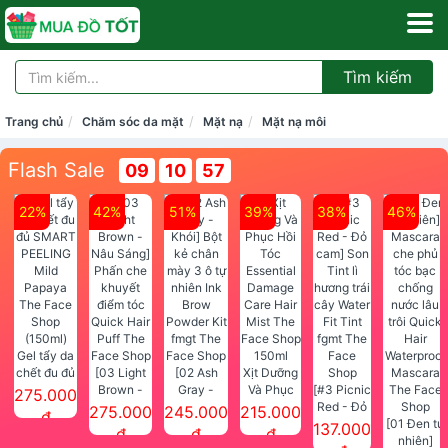
Tìm kiếm
Trang chủ
Chăm sóc da mặt
Mặt nạ
Mặt nạ môi
Flash Sale
09
10
56
22%
42%
51%
39%
38%
46%
Gel tẩy da
chết đu đủ
[03 Light
[02 Ash
Xịt Dưỡng
SMART
Brown -
Gray -
Và Phục
[#3 Picnic
275.000
PEELING
Nâu Sáng]
Khói] Bột
Hồi Tóc
Red - Đỏ
275.000
245.000
215.000
đ
Mild
Phấn che
kẻ chân
Essential
cam] Son
[01 Đen tự
137.000
đ
đ
đ
Papaya
khuyết
mày 3 ô tự
Damage
Tint lì
nhiên]