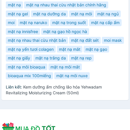
mặt nạ
mặt nạ nhau thai cừu nhật bản chính hãng
mặt nạ gel
mặt nạ dưỡng da
mặt nạ môi
mặt nạ ngủ
moi
mặt nạ naruko
mặt nạ trong suốt
mặt nạ cấp ẩm
mặt nạ innisfree
mặt nạ gạo hồ ngọc hà
mặt nạ nhau thai cừu nhật bản
mặt nạ đất sét
moi mask
mặt nạ yến tươi colagen
mặt nạ mắt
mặt nạ gạo
mặt nạ giấy
mặt nạ trắng da
mặt nạ rep
mặt nạ môi bioaqua
mặt nạ môi mắt
bioaqua mix 100miếng
mặt nạ môi nuxe
Liên kết:
Kem dưỡng ẩm chống lão hóa Yehwadam
Revitalizing Moisturizing Cream (50ml)