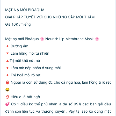
MẶT NẠ MÔI BIOAQUA
GIẢI PHÁP TUYỆT VỜI CHO NHỮNG CẶP MÔI THÂM
Giá 10K /miếng
Mặt nạ môi BioAqua 🌸 Nourish Lip Membrane Mask 🌸
🔺 Dưỡng ẩm
🔻 Làm hồng môi tự nhiên
🔺Trị môi khô nứt nẻ
🔻 Làm mờ nếp nhăn ở vùng môi
🔺 Trẻ hoá môi rõ rệt
👙 Ngoài ra còn sử dụng đc cho cả ngũ hoa, làm hồng ti rõ rệt
😂
👙 Hiệu quả bất ngờ
💕 Có 1 điều ko thể phủ nhận là đa số 99% các bạn gái đều
đánh son liên tục và thường xuyên . Vậy tại sao ko dùng mặt