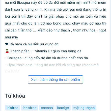
nạ môi Bioaqua này để có đc đôi môi mềm mịn nhỉ ? môi mèm
đánh son lại càng xinh . Khi mà thế giới son môi đang thống trị
bởi son lì thì đây chính là giải pháp cho môi an toàn và hiệu
quả nhất cho dù là lì cỡ nào bong chóc chảy máu cỡ nào thì
chỉ cân 1 lần thôi ... Mềm dẻo như thạch , thơm như hoa , ngọt
như mía
❤️ Cả nam và nữ đều sử dụng đc
🍒 Thành phần : - Vitamin E : giúp cân bằng da
- Collagen : cung cấp độ ẩm và dưỡng chất cho da
- Hyaluronic acid : tăng độ đàn hồi và sáng rực rỡ cho môi
Giá BEBE
Xem thêm thông tin sản phẩm
Từ khóa
inisfree
innisfree
cocoon
laneige
mặt nạ thạch