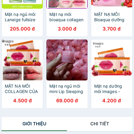
Mặt nạ ngủ môi
Mặt nạ môi
MẶT NẠ MÔI
Laneige fullsize
bioaqua collagen
Bioaqua dưỡng
20gr
nourish lips
ẩm và giảm môi
205.000 đ
3.000 đ
3.700 đ
membrane mask
thâm
MẶT NẠ MÔI
Mặt nạ ngủ môi
Mặt nạ dưỡng
COLLAGEN CỦA
mini Lip Sleeping
môi Images -
IMAGES
Mask
Hàng nội địa
4.500 đ
69.000 đ
4.200 đ
trung
GIỚI THIỆU
CHI TIẾT