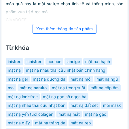
món quà này là một sự lực chọn tinh tế và thông minh, sản
phẩm vừa trị được mô
Giá vDOGE
Xem thêm thông tin sản phẩm
Từ khóa
inisfree
innisfree
cocoon
laneige
mặt nạ thạch
mặt nạ
mặt nạ nhau thai cừu nhật bản chính hãng
mặt nạ gel
mặt nạ dưỡng da
mặt nạ môi
mặt nạ ngủ
moi
mặt nạ naruko
mặt nạ trong suốt
mặt nạ cấp ẩm
mặt nạ innisfree
mặt nạ gạo hồ ngọc hà
mặt nạ nhau thai cừu nhật bản
mặt nạ đất sét
moi mask
mặt nạ yến tươi colagen
mặt nạ mắt
mặt nạ gạo
mặt nạ giấy
mặt nạ trắng da
mặt nạ rep