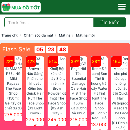
Tìm kiếm
Trang chủ
Chăm sóc da mặt
Mặt nạ
Mặt nạ môi
Flash Sale
05
23
47
22%
42%
51%
39%
38%
46%
Gel tẩy da
chết đu đủ
[03 Light
[02 Ash
Xịt Dưỡng
SMART
Brown -
Gray -
Và Phục
[#3 Picnic
275.000
PEELING
Nâu Sáng]
Khói] Bột
Hồi Tóc
Red - Đỏ
275.000
245.000
215.000
đ
Mild
Phấn che
kẻ chân
Essential
cam] Son
[01 Đen tự
137.000
đ
đ
đ
Papaya
khuyết
mày 3 ô tự
Damage
Tint lì
nhiên]