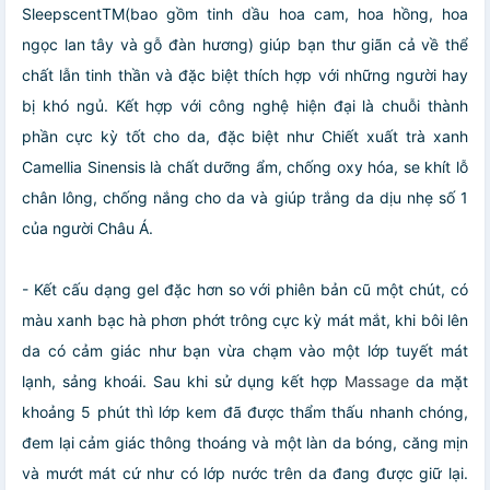
SleepscentTM(bao gồm tinh dầu hoa cam, hoa hồng, hoa
ngọc lan tây và gỗ đàn hương) giúp bạn thư giãn cả về thể
chất lẫn tinh thần và đặc biệt thích hợp với những người hay
bị khó ngủ. Kết hợp với công nghệ hiện đại là chuỗi thành
phần cực kỳ tốt cho da, đặc biệt như Chiết xuất trà xanh
Camellia Sinensis là chất dưỡng ẩm, chống oxy hóa, se khít lỗ
chân lông, chống nắng cho da và giúp trắng da dịu nhẹ số 1
của người Châu Á.
- Kết cấu dạng gel đặc hơn so với phiên bản cũ một chút, có
màu xanh bạc hà phơn phớt trông cực kỳ mát mắt, khi bôi lên
da có cảm giác như bạn vừa chạm vào một lớp tuyết mát
lạnh, sảng khoái. Sau khi sử dụng kết hợp
Massage
da mặt
khoảng 5 phút thì lớp kem đã được thẩm thấu nhanh chóng,
đem lại cảm giác thông thoáng và một làn da bóng, căng mịn
và mướt mát cứ như có lớp nước trên da đang được giữ lại.