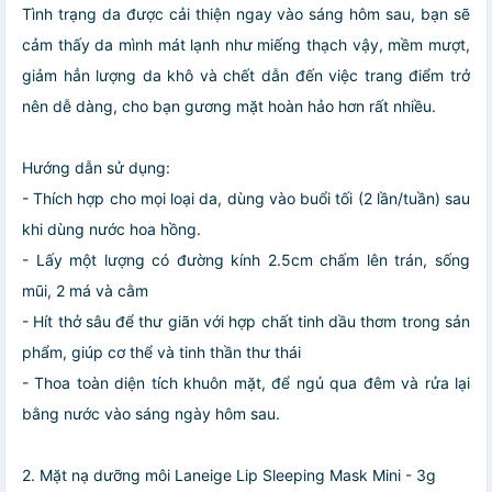
Tình trạng da được cải thiện ngay vào sáng hôm sau, bạn sẽ
cảm thấy da mình mát lạnh như miếng thạch vậy, mềm mượt,
giảm hẳn lượng da khô và chết dẫn đến việc trang điểm trở
nên dễ dàng, cho bạn gương mặt hoàn hảo hơn rất nhiều.
Hướng dẫn sử dụng:
- Thích hợp cho mọi loại da, dùng vào buổi tối (2 lần/tuần) sau
khi dùng nước hoa hồng.
- Lấy một lượng có đường kính 2.5cm chấm lên trán, sống
mũi, 2 má và cằm
- Hít thở sâu để thư giãn với hợp chất tinh dầu thơm trong sản
phẩm, giúp cơ thể và tinh thần thư thái
- Thoa toàn diện tích khuôn mặt, để ngủ qua đêm và rửa lại
bằng nước vào sáng ngày hôm sau.
2. Mặt nạ dưỡng môi Laneige Lip Sleeping Mask Mini - 3g