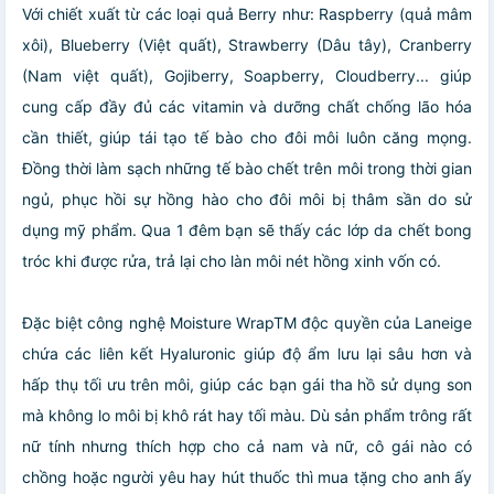
Với chiết xuất từ các loại quả Berry như: Raspberry (quả mâm
xôi), Blueberry (Việt quất), Strawberry (Dâu tây), Cranberry
(Nam việt quất), Gojiberry, Soapberry, Cloudberry... giúp
cung cấp đầy đủ các vitamin và dưỡng chất chống lão hóa
cần thiết, giúp tái tạo tế bào cho đôi môi luôn căng mọng.
Đồng thời làm sạch những tế bào chết trên môi trong thời gian
ngủ, phục hồi sự hồng hào cho đôi môi bị thâm sần do sử
dụng mỹ phẩm. Qua 1 đêm bạn sẽ thấy các lớp da chết bong
tróc khi được rửa, trả lại cho làn môi nét hồng xinh vốn có.
Đặc biệt công nghệ Moisture WrapTM độc quyền của Laneige
chứa các liên kết Hyaluronic giúp độ ẩm lưu lại sâu hơn và
hấp thụ tối ưu trên môi, giúp các bạn gái tha hồ sử dụng son
mà không lo môi bị khô rát hay tối màu. Dù sản phẩm trông rất
nữ tính nhưng thích hợp cho cả nam và nữ, cô gái nào có
chồng hoặc người yêu hay hút thuốc thì mua tặng cho anh ấy