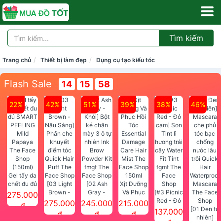
Tìm kiếm
Trang chủ
Thiết bị làm đẹp
Dụng cụ tạo kiểu tóc
Flash Sale
14
15
58
22%
42%
51%
39%
38%
46%
Gel tẩy da
chết đu đủ
[03 Light
[02 Ash
Xịt Dưỡng
SMART
Brown -
Gray -
Và Phục
[#3 Picnic
275.000
PEELING
Nâu Sáng]
Khói] Bột
Hồi Tóc
Red - Đỏ
275.000
245.000
215.000
đ
Mild
Phấn che
kẻ chân
Essential
cam] Son
[01 Đen tự
137.000
đ
đ
đ
Papaya
khuyết
mày 3 ô tự
Damage
Tint lì
nhiên]