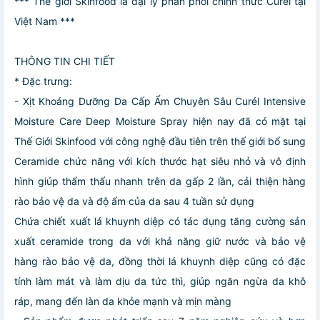
*** Thế giới Skinfood là đại lý phân phối chính thức Curél tại
Việt Nam ***
THÔNG TIN CHI TIẾT
* Đặc trưng:
- Xịt Khoáng Dưỡng Da Cấp Ẩm Chuyên Sâu Curél Intensive
Moisture Care Deep Moisture Spray hiện nay đã có mặt tại
Thế Giới Skinfood với công nghệ đầu tiên trên thế giới bổ sung
Ceramide chức năng với kích thước hạt siêu nhỏ và vô định
hình giúp thẩm thấu nhanh trên da gấp 2 lần, cải thiện hàng
rào bảo vệ da và độ ẩm của da sau 4 tuần sử dụng
Chứa chiết xuất lá khuynh diệp có tác dụng tăng cường sản
xuất ceramide trong da với khả năng giữ nước và bảo vệ
hàng rào bảo vệ da, đồng thời lá khuynh diệp cũng có đặc
tính làm mát và làm dịu da tức thì, giúp ngăn ngừa da khô
ráp, mang đến làn da khỏe mạnh và mịn màng