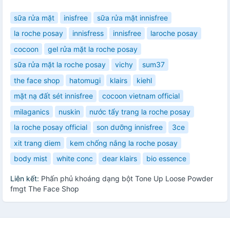
sữa rửa mặt
inisfree
sữa rửa mặt innisfree
la roche posay
innisfress
innisfree
laroche posay
cocoon
gel rửa mặt la roche posay
sữa rửa mặt la roche posay
vichy
sum37
the face shop
hatomugi
klairs
kiehl
mặt nạ đất sét innisfree
cocoon vietnam official
milaganics
nuskin
nước tẩy trang la roche posay
la roche posay official
son dưỡng innisfree
3ce
xit trang diem
kem chống nắng la roche posay
body mist
white conc
dear klairs
bio essence
Liên kết:
Phấn phủ khoáng dạng bột Tone Up Loose Powder
fmgt The Face Shop