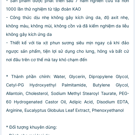
- Sản phẩm được phát triển sau 7 năm nghiên cứu và hơn
1000 lần thử nghiệm từ tập đoàn KAO
- Công thức dịu nhẹ không gây kích ứng da, độ axit nhẹ,
không màu, không mùi, không cồn và đã kiểm nghiệm da liễu
không gây kích ứng da
- Thiết kế với tia xịt phun sương siêu mịn ngay cả khi đảo
ngược sản phẩm, tiện lợi sử dụng cho lưng, hông và bất cứ
nơi đâu trên cơ thể mà tay khó chạm đến
* Thành phần chính: Water, Glycerin, Dipropylene Glycol,
Cetyl-PG Hydroxyethyl Palmitamide, Butylene Glycol,
Allantoin, Cholesterol, Sodium Methyl Stearoyl Taurate, PEG-
60 Hydrogenated Castor Oil, Adipic Acid, Disodium EDTA,
Arginine, Eucalyptus Globulus Leaf Extract, Phenoxyethanol
* Đối tượng khuyên dùng: