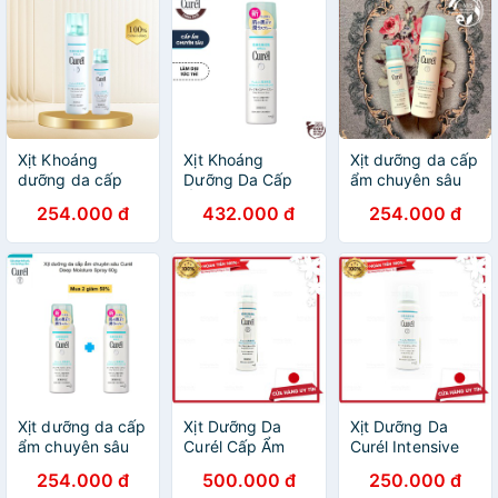
Xịt Khoáng
Xịt Khoáng
Xịt dưỡng da cấp
dưỡng da cấp
Dưỡng Da Cấp
ẩm chuyên sâu
ẩm chuyên sâu
Ẩm Chuyên Sâu
Curél Deep
254.000 đ
432.000 đ
254.000 đ
Curel Deep
Curél Intensive
Moisture Spray
Moisture Spray
Moisture Care
60g - 150g
Deep Moisture
Spray 150g
Xịt dưỡng da cấp
Xịt Dưỡng Da
Xịt Dưỡng Da
ẩm chuyên sâu
Curél Cấp Ẩm
Curél Intensive
Curél Deep
Chuyên Sâu
Moisture Care
254.000 đ
500.000 đ
250.000 đ
Moisture Spray
150g
Deep Spray Cấp