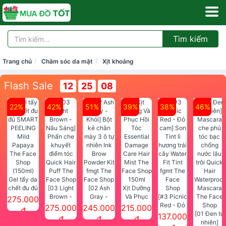
Tìm kiếm
Trang chủ
Chăm sóc da mặt
Xịt khoáng
Flash Sale
12
25
08
22%
42%
51%
39%
38%
46%
Gel tẩy da
chết đu đủ
[03 Light
[02 Ash
Xịt Dưỡng
SMART
Brown -
Gray -
Và Phục
[#3 Picnic
275.000
PEELING
Nâu Sáng]
Khói] Bột
Hồi Tóc
Red - Đỏ
275.000
245.000
215.000
đ
Mild
Phấn che
kẻ chân
Essential
cam] Son
[01 Đen tự
137.000
đ
đ
đ
Papaya
khuyết
mày 3 ô tự
Damage
Tint lì
nhiên]