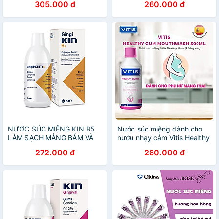
305.000 đ
260.000 đ
NƯỚC SÚC MIỆNG KIN B5
Nước súc miệng dành cho
LÀM SẠCH MẢNG BÁM VÀ
nướu nhạy cảm Vitis Healthy
PHỤC HỒI NƯỚU RĂNG
Gums 500ml
272.000 đ
280.000 đ
500ML