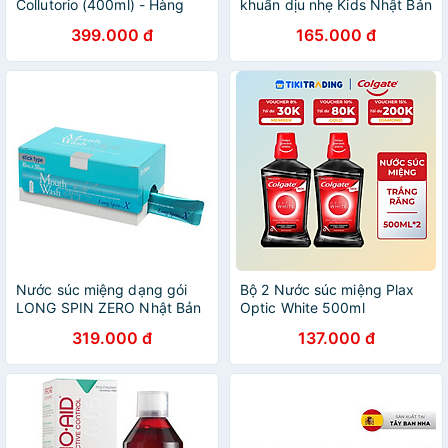
Collutorio (400ml) - Hàng
khuẩn dịu nhẹ Kids Nhật Bản
chính hãng
340ml
399.000 đ
165.000 đ
Nước súc miệng dạng gói
Bộ 2 Nước súc miệng Plax
LONG SPIN ZERO Nhật Bản
Optic White 500ml
hương Cam quýt bạc hà –
319.000 đ
137.000 đ
Hộp 30 gói x 10ml