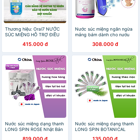
Thương hiệu: Oral7 NƯỚC
Nước súc miệng ngăn ngừa
SÚC MIỆNG HỖ TRỢ ĐIỀU
mảng bám dành cho nướu
TRỊ KHÔ MIỆNG, CHUYÊN
nhạy cảm Vitis Healthy Gum
415.000 đ
308.000 đ
DÙNG CHO NGƯỜI KHÔ
150ml-500ml (dùng được
MIỆNG ORAL7 250ML
cho phụ nữ mang thai) -
Nhập Khẩu Tây Ban Nha
Nước súc miệng dạng thanh
Nước súc miệng dạng thanh
LONG SPIN ROSE Nhật Bản
LONG SPIN BOTANICAL
hương Hoa Hồng – Hộp 100
Nhật Bản hương Thảo Mộc –
819.000 đ
135.000 đ