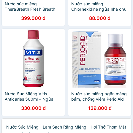
Nước súc miệng
Nước súc miệng
TheraBreath Fresh Breath
Chlorhexidine ngừa nha chu
Oral Rinse (473ml) - Hàng
RAMISEP
399.000 đ
88.000 đ
chính hãng
Nước Súc Miệng Vitis
Nước súc miệng ngăn mảng
Anticaries 500ml – Ngừa
bám, chống viêm Perio.Aid
Sâu Răng, Bảo Vệ Men Răng
Intensive Care 150ml
330.000 đ
129.800 đ
- Nhập Khẩu Tây Ban Nha
Nước Súc Miệng - Làm Sạch Răng Miệng - Hơi Thở Thơm Mát