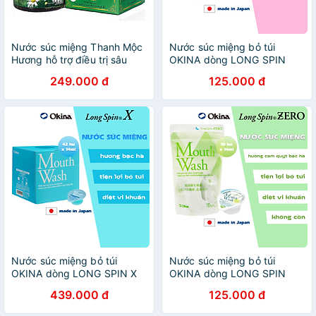
Nước súc miệng Thanh Mộc
Nước súc miệng bỏ túi
Hương hỗ trợ điều trị sâu
OKINA dòng LONG SPIN
răng, hôi miệng
ROSE Nhật Bản hương Hoa
249.000 đ
125.000 đ
Hồng – Túi 10 hũ x 14ml
Nước súc miệng bỏ túi
Nước súc miệng bỏ túi
OKINA dòng LONG SPIN X
OKINA dòng LONG SPIN
Nhật Bản hương Bạc Hà –
ZERO Nhật Bản hương Cam
439.000 đ
125.000 đ
Hộp 42 hũ x 14ml
Quýt Bạc Hà không cồn –
Túi 10 hũ x 14ml