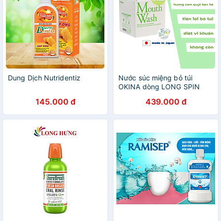
Dung Dịch Nutridentiz
Nước súc miệng bỏ túi
OKINA dòng LONG SPIN
ZERO Nhật Bản hương Cam
145.000 đ
439.000 đ
Quýt Bạc Hà không cồn –
Hộp 42 hũ x 14ml