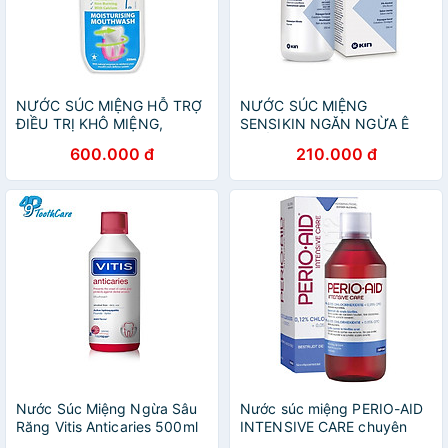
NƯỚC SÚC MIỆNG HỖ TRỢ
NƯỚC SÚC MIỆNG
ĐIỀU TRỊ KHÔ MIỆNG,
SENSIKIN NGĂN NGỪA Ê
CHUYÊN DÙNG CHO
BUỐT 250ML
600.000 đ
210.000 đ
NGƯỜI KHÔ MIỆNG ORAL7
500ml
Nước Súc Miệng Ngừa Sâu
Nước súc miệng PERIO-AID
Răng Vitis Anticaries 500ml
INTENSIVE CARE chuyên
dùng cho nha chu