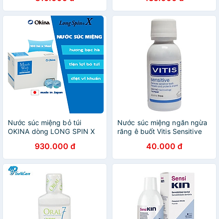
thanh x 10ml
Combo 10 thanh x 10ml
Nước súc miệng bỏ túi
Nước súc miệng ngăn ngừa
OKINA dòng LONG SPIN X
răng ê buốt Vitis Sensitive
Nhật Bản hương Bạc Hà –
Mouthwash 30ml
930.000 đ
40.000 đ
Hộp 100 hũ x 14ml