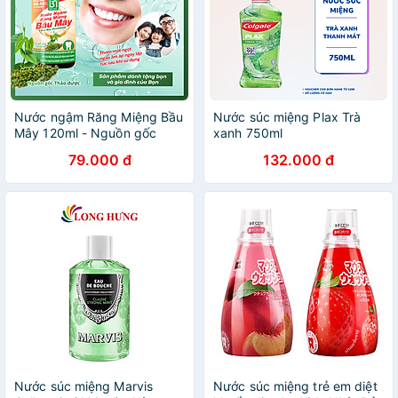
Nước ngậm Răng Miệng Bầu
Nước súc miệng Plax Trà
Mây 120ml - Nguồn gốc
xanh 750ml
Thảo dược, dứt điểm sâu
79.000 đ
132.000 đ
răng - viêm lợi - tụt lợi -
nhiệt miệng
Nước súc miệng Marvis
Nước súc miệng trẻ em diệt