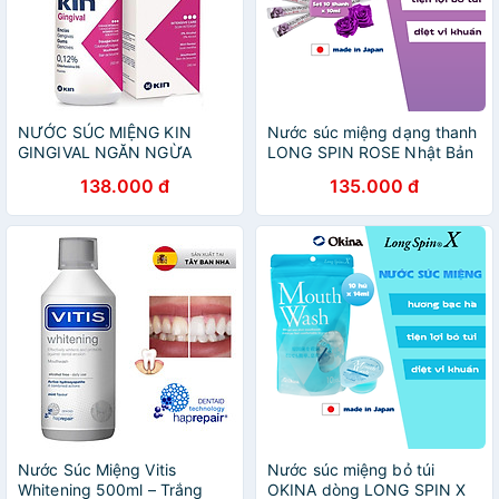
NƯỚC SÚC MIỆNG KIN
Nước súc miệng dạng thanh
GINGIVAL NGĂN NGỪA
LONG SPIN ROSE Nhật Bản
VIÊM NƯỚU 250ML
hương Hoa Hồng – Combo
138.000 đ
135.000 đ
10 thanh x 10ml
Nước Súc Miệng Vitis
Nước súc miệng bỏ túi
Whitening 500ml – Trắng
OKINA dòng LONG SPIN X