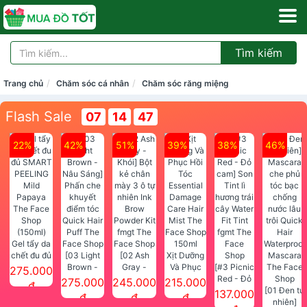
Tìm kiếm
Trang chủ
Chăm sóc cá nhân
Chăm sóc răng miệng
Flash Sale
07
14
46
22%
42%
51%
39%
38%
46%
Gel tẩy da
chết đu đủ
[03 Light
[02 Ash
Xịt Dưỡng
SMART
Brown -
Gray -
Và Phục
[#3 Picnic
275.000
PEELING
Nâu Sáng]
Khói] Bột
Hồi Tóc
Red - Đỏ
275.000
245.000
215.000
đ
Mild
Phấn che
kẻ chân
Essential
cam] Son
[01 Đen tự
137.000
đ
đ
đ
Papaya
khuyết
mày 3 ô tự
Damage
Tint lì
nhiên]