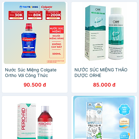
Nước Súc Miệng Colgate
NƯỚC SÚC MIỆNG THẢO
Ortho Với Công Thức
DƯỢC ORHE
Chuyên Biệt Cho Người
90.500 đ
85.000 đ
Niềng Răng 500Ml