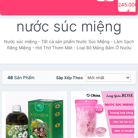
đ
The Face
điểm tóc
nhiên Ink
Care Hair
hương trái
Mascara
245.000
Shop
Quick Hair
Brow
Mist The
cây Water
che phủ
đ
(150ml)
Puff The
Powder Kit
Face Shop
Fit Tint
tóc bạc
Face Shop
fmgt The
150ml
fgmt The
chống
nước súc miệng
Face Shop
Face
nước lâu
Shop
trôi Quick
Hair
Waterproof
Nước súc miệng - Tất cả sản phẩm Nước Súc Miệng - Làm Sạch
Mascara
Răng Miệng - Hơi Thở Thơm Mát - Loại Bỏ Mảng Bám Ở Nướu
The Face
Shop
48
Sản Phẩm
Sắp Xếp Theo