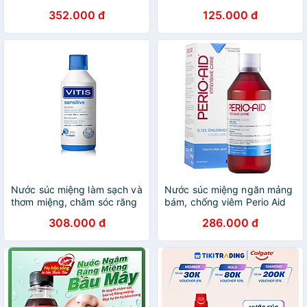
Răng, Không Ê Buốt - Nhập
Nhật Bản hương Bạc Hà –
352.000 đ
125.000 đ
Khẩu Tây Ban Nha
Túi 10 hũ x 13ml
Nước súc miệng làm sạch và
Nước súc miệng ngăn mảng
thơm miệng, chăm sóc răng
bám, chống viêm Perio Aid
ê buốt Vitis Sensitive 500ml
Intensive Care 500ml
308.000 đ
286.000 đ