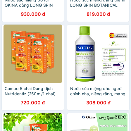
OKINA dòng LONG SPIN
LONG SPIN BOTANICAL
ZERO Nhật Bản hương Cam
Nhật Bản hương Thảo Mộc –
930.000 đ
819.000 đ
Quýt Bạc Hà không cồn –
Hộp 100 thanh x 10ml
Hộp 100 hũ x 14ml
Combo 5 chai Dung dịch
Nước súc miệng cho người
Nutridentiz (250ml/1 chai)
chỉnh nha, niềng răng, mang
khí cụ chỉnh nha Vitis
720.000 đ
308.000 đ
Orthodontic 500ml - Nhập
Khẩu Tây Ban Nha