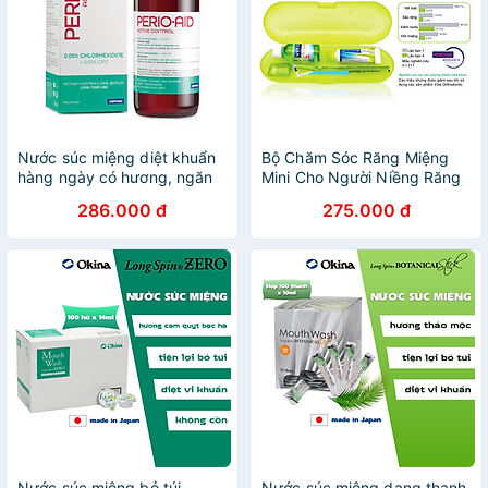
Nước súc miệng diệt khuẩn
Bộ Chăm Sóc Răng Miệng
hàng ngày có hương, ngăn
Mini Cho Người Niềng Răng
mảng bám, chống viêm
Vitis Orthodontic (4 Món) -
286.000 đ
275.000 đ
Perio-Aid Active Control
Nhập Khẩu Tây Ban Nha
500ml
Nước súc miệng bỏ túi
Nước súc miệng dạng thanh