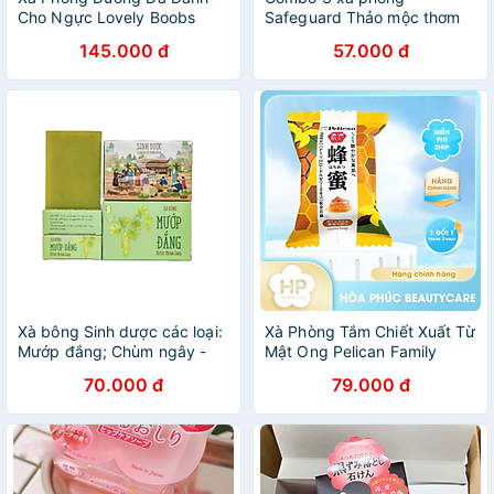
Cho Ngực Lovely Boobs
Safeguard Thảo mộc thơm
Care Soap (70 G)
mát bộ 3 bánh (125gx3)
145.000 đ
57.000 đ
Xà bông Sinh dược các loại:
Xà Phòng Tắm Chiết Xuất Từ
Mướp đắng; Chùm ngây -
Mật Ong Pelican Family
Trà xanh - 110g/bánh
Soap Honey (80 G)
70.000 đ
79.000 đ