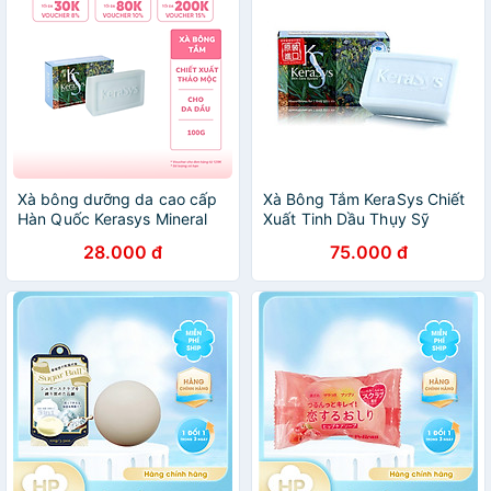
Xà bông dưỡng da cao cấp
Xà Bông Tắm KeraSys Chiết
Hàn Quốc Kerasys Mineral
Xuất Tinh Dầu Thụy Sỹ
Balance- Xanh (Dành cho da
Dưỡng Mềm Mại Da Hàn
28.000 đ
75.000 đ
dầu) 100gr
Quốc 100g