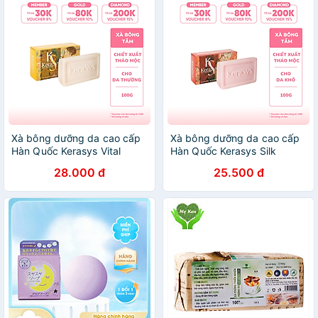
Xà bông dưỡng da cao cấp
Xà bông dưỡng da cao cấp
Hàn Quốc Kerasys Vital
Hàn Quốc Kerasys Silk
Energy Bar - Vàng (Dành
Moisture Bar- Đỏ (Dành cho
28.000 đ
25.500 đ
cho da thường) 100gr
da khô) 100gr