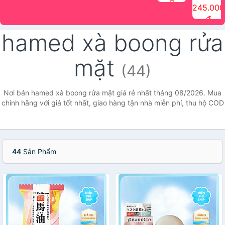
đ
The Face
điểm tóc
nhiên Ink
Care Hair
hương trái
Mascara
245.000
Shop
Quick Hair
Brow
Mist The
cây Water
che phủ
đ
(150ml)
Puff The
Powder Kit
Face Shop
Fit Tint
tóc bạc
Face Shop
fmgt The
150ml
fgmt The
chống
hamed xà boong rửa
Face Shop
Face
nước lâu
Shop
trôi Quick
Hair
mặt
Waterproof
(44)
Mascara
The Face
Shop
Nơi bán hamed xà boong rửa mặt giá rẻ nhất tháng 08/2026. Mua
chính hãng với giá tốt nhất, giao hàng tận nhà miễn phí, thu hộ COD
44
Sản Phẩm