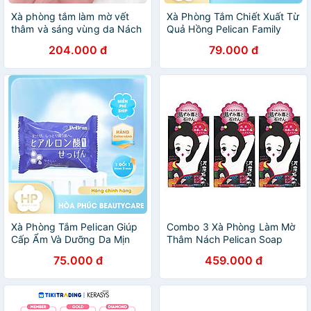
Xà phòng tắm làm mờ vết
Xà Phòng Tắm Chiết Xuất Từ
thâm và sáng vùng da Nách
Quả Hồng Pelican Family
Pelican Nhật Bản 100g
Soap Fruit-Derived
204.000 đ
79.000 đ
Polyphenol (80 G)
Xà Phòng Tắm Pelican Giúp
Combo 3 Xà Phòng Làm Mờ
Cấp Ẩm Và Dưỡng Da Mịn
Thâm Nách Pelican Soap
Màng Pelican Hyaluronic
100g - Lành Tính - Không
75.000 đ
459.000 đ
Acid Soap
Kích Ứng