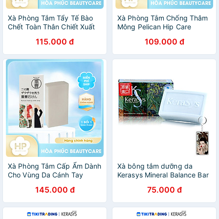
Xà Phòng Tắm Tẩy Tế Bào
Xà Phòng Tắm Chống Thâm
Chết Toàn Thân Chiết Xuất
Mông Pelican Hip Care
Đường Pelican Sugar Ball
Scrub Soap Hạt Tẩy Tế Bào
115.000 đ
109.000 đ
(100 G)
Chết (80G)
Xà Phòng Tắm Cấp Ẩm Dành
Xà bông tắm dưỡng da
Cho Vùng Da Cánh Tay
Kerasys Mineral Balance Bar
Pelican Baking Soda Bar
Hàn Quốc 100g - Dành cho
145.000 đ
75.000 đ
Soap 135g
da dầu + Móc khoá