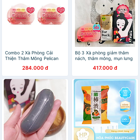
Combo 2 Xà Phòng Cải
Bộ 3 Xà phòng giảm thâm
Thiện Thâm Mông Pelican
nách, thâm mông, mụn lưng
Hip Care Soap Nội Địa Nhật
- NỘI ĐỊA NHẬT BẢN
284.000 đ
417.000 đ