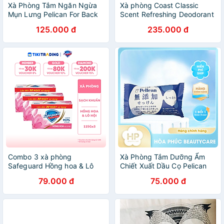
Xà Phòng Tắm Ngăn Ngừa
Xà phòng Coast Classic
Mụn Lưng Pelican For Back
Scent Refreshing Deodorant
Soap Bar (2 Size)
Soap lốc 8 x113g - Nhập
125.000 đ
235.000 đ
khẩu Mỹ
Combo 3 xà phòng
Xà Phòng Tắm Dưỡng Ẩm
Safeguard Hồng hoa & Lô
Chiết Xuất Dầu Cọ Pelican
Hội (Hoa Hồng)
Additive Free Soap (Moist)
79.000 đ
75.000 đ
(115gx3)X24(5.24)
100G