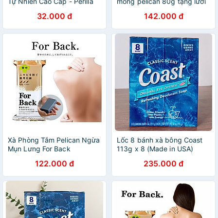
Tự Nhiên Cao Cấp - Perilla
mông pelican 80g tặng lưới
Soap
tạo bọt
32.000 đ
142.000 đ
Xà Phòng Tắm Pelican Ngừa
Lốc 8 bánh xà bông Coast
Mụn Lưng For Back
113g x 8 (Made in USA)
Medicated Soap (135g)
122.000 đ
235.000 đ