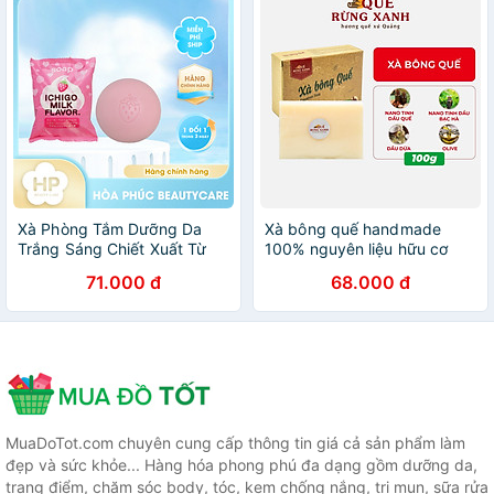
Xà Phòng Tắm Dưỡng Da
Xà bông quế handmade
Trắng Sáng Chiết Xuất Từ
100% nguyên liệu hữu cơ
Sữa Và Dâu Tây Pelican Petit
ngừa mụn, giúp trắng da,
71.000 đ
68.000 đ
Berry Soap Strawberrry Milk
viêm nang lông hộp 100g
(80 G)
Quế Rừng Xanh - HÀNG
CHÍNH HÃNG
MuaDoTot.com chuyên cung cấp thông tin giá cả sản phẩm làm
đẹp và sức khỏe... Hàng hóa phong phú đa dạng gồm dưỡng da,
trang điểm, chăm sóc body, tóc, kem chống nắng, trị mụn, sữa rửa