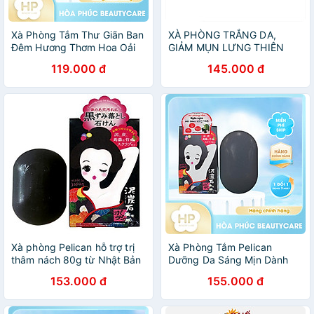
Xà Phòng Tắm Thư Giãn Ban
XÀ PHÒNG TRẮNG DA,
Đêm Hương Thơm Hoa Oải
GIẢM MỤN LƯNG THIÊN
Hương Pelican Lavender
NHIÊN MẸ KEN -Giảm sần
119.000 đ
145.000 đ
Night Aroma Soap 100 G
da, Ngừa mụn lưng, sạch cơ
thể
Xà phòng Pelican hỗ trợ trị
Xà Phòng Tắm Pelican
thâm nách 80g từ Nhật Bản
Dưỡng Da Sáng Mịn Dành
- Tặng túi zip 3 kẹo mật ong
Cho Vùng Nách Tối Màu
153.000 đ
155.000 đ
Senjaku
Pelican Deitanseki Body
Scrub Soap Bar 100G