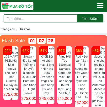
Tìm kiếm
Trang chủ
Từ khóa
Flash Sale
01
07
25
22%
42%
51%
39%
38%
46%
Gel tẩy da
chết đu đủ
[03 Light
[02 Ash
Xịt Dưỡng
SMART
Brown -
Gray -
Và Phục
[#3 Picnic
275.000
PEELING
Nâu Sáng]
Khói] Bột
Hồi Tóc
Red - Đỏ
275.000
245.000
215.000
đ
Mild
Phấn che
kẻ chân
Essential
cam] Son
[01 Đen tự
137.000
đ
đ
đ
Papaya
khuyết
mày 3 ô tự
Damage
Tint lì
nhiên]