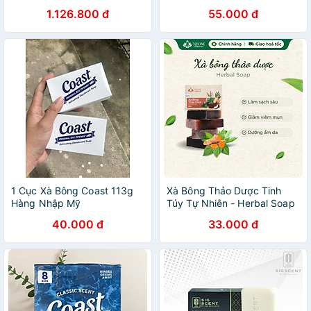
Ngựa Làm Sạch Sâu Cấp
1.126.800 đ
55.000 đ
Ẩm Hevony Horse Oil Soap
1 Cục Xà Bông Coast 113g
Xà Bông Thảo Dược Tinh
Hàng Nhập Mỹ
Túy Tự Nhiên - Herbal Soap
40.000 đ
33.000 đ