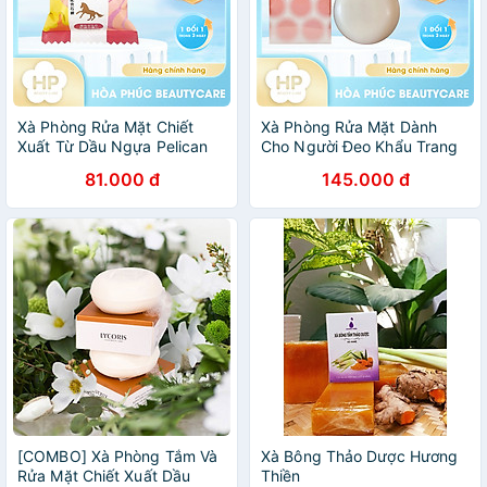
Xà Phòng Rửa Mặt Chiết
Xà Phòng Rửa Mặt Dành
Xuất Từ Dầu Ngựa Pelican
Cho Người Đeo Khẩu Trang
Family Soap Horse Oil (80 G)
Pelican B Barrier Facial Soap
81.000 đ
145.000 đ
80 G
[COMBO] Xà Phòng Tắm Và
Xà Bông Thảo Dược Hương
Rửa Mặt Chiết Xuất Dầu
Thiền