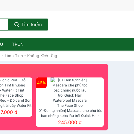
Tìm kiếm
ẦU
TPCN
- Lành Tính - Không Kích Ứng
46%
 Red - Đỏ cam] Son
ng trái cây Water Fit
mt The Face Shop
[01 Đen tự nhiên] Mascara che phủ tóc
37.000 đ
bạc chống nước lâu trôi Quick Hair
Waterproof Mascara The Face Shop
245.000 đ