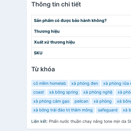
Thông tin chi tiết
Sản phẩm có được bảo hành không?
Thương hiệu
Xuất xứ thương hiệu
SKU
Từ khóa
cỏ mềm homelab
xà phòng đen
xà phòng rửa
coast
xà bông spring
xà phòng nghệ
xà phò
xà phòng cám gạo
pelican
xà phòng
xà bôn
xà bông trái đào trị thâm mông
safeguard
xà 
Liên kết:
Phấn nước thuần chay nâng tone mịn da Sk