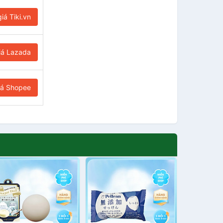
iá Tiki.vn
iá Lazada
iá Shopee