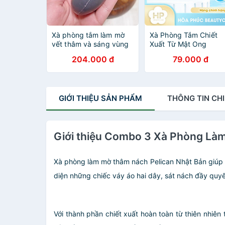
Xà phòng tắm làm mờ
Xà Phòng Tắm Chiết
vết thâm và sáng vùng
Xuất Từ Mật Ong
da Nách Pelican Nhật
Pelican Family Soap
204.000 đ
79.000 đ
Bản 100g
Honey (80 G)
GIỚI THIỆU
SẢN PHẨM
THÔNG TIN
CHI
Giới thiệu Combo 3 Xà Phòng Làm
Xà phòng làm mờ thâm nách Pelican Nhật Bản giúp đá
diện những chiếc váy áo hai dây, sát nách đầy quyế
Với thành phần chiết xuất hoàn toàn từ thiên nhiên