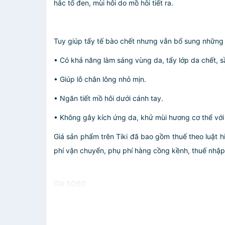
hắc tố đen, mùi hôi do mồ hôi tiết ra.
Tuy giúp tẩy tế bào chết nhưng vẫn bổ sung những
• Có khả năng làm sáng vùng da, tẩy lớp da chết, sầ
• Giúp lỗ chân lông nhỏ mịn.
• Ngăn tiết mồ hôi dưới cánh tay.
• Không gây kích ứng da, khử mùi hương cơ thể vớ
Giá sản phẩm trên Tiki đã bao gồm thuế theo luật h
phí vận chuyển, phụ phí hàng cồng kềnh, thuế nhập kh
Giá SOSO