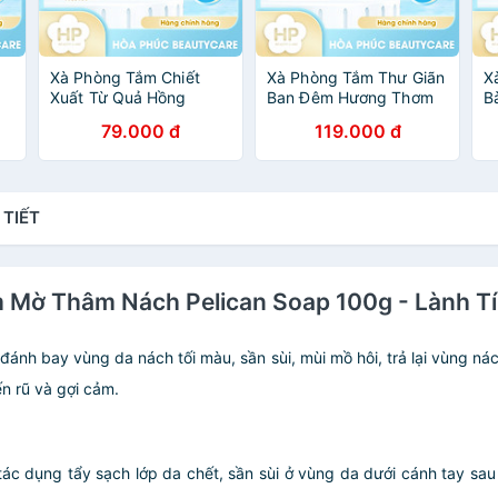
Xà Phòng Tắm Chiết
Xà Phòng Tắm Thư Giãn
X
Xuất Từ Quả Hồng
Ban Đêm Hương Thơm
B
Pelican Family Soap
Hoa Oải Hương Pelican
C
79.000 đ
119.000 đ
Fruit-Derived
Lavender Night Aroma
P
Polyphenol (80 G)
Soap 100 G
G
 TIẾT
 Mờ Thâm Nách Pelican Soap 100g - Lành T
nh bay vùng da nách tối màu, sần sùi, mùi mồ hôi, trả lại vùng ná
n rũ và gợi cảm.
 tác dụng tẩy sạch lớp da chết, sần sùi ở vùng da dưới cánh tay sa