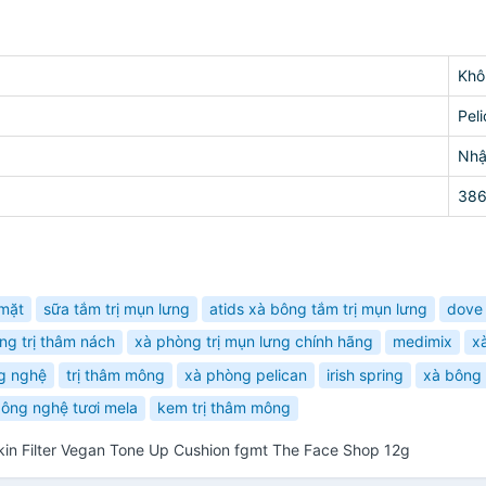
Khô
Pel
Nhậ
38
 mặt
sữa tắm trị mụn lưng
atids xà bông tắm trị mụn lưng
dove
ng trị thâm nách
xà phòng trị mụn lưng chính hãng
medimix
x
g nghệ
trị thâm mông
xà phòng pelican
irish spring
xà bông 
bông nghệ tươi mela
kem trị thâm mông
in Filter Vegan Tone Up Cushion fgmt The Face Shop 12g