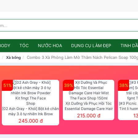
BODY
TÓC
NƯỚC HOA
DỤNG CỤ LÀM ĐẸP
TINH D
Combo 3 Xà Phòng Làm Mờ Thâm Nách Pelican Soap 100g 
m
Xà bông
51%
39%
38%
Xịt Dưỡng Và Phục Hồi Tóc
[#3 Picnic
[02 Ash Gray - Khói] Bột kẻ chân
Essential Damage Care Hair
Tint lì hươ
mày 3 ô tự nhiên Ink Brow
Mist The Face Shop 150ml
Tint fg
215.000 đ
1
Powder Kit fmgt The Face Shop
245.000 đ