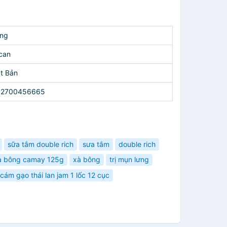
ng
ican
t Bản
62700456665
sữa tắm double rich
sưa tắm
double rich
à bông camay 125g
xà bông
trị mụn lưng
cám gạo thái lan jam 1 lốc 12 cục