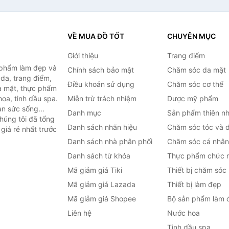
VỀ MUA ĐỒ TỐT
CHUYÊN MỤC
Giới thiệu
Trang điểm
 phẩm làm đẹp và
Chính sách bảo mật
Chăm sóc da mặt
da, trang điểm,
Điều khoản sử dụng
Chăm sóc cơ thể
a mặt, thực phẩm
oa, tinh dầu spa.
Miễn trừ trách nhiệm
Dược mỹ phẩm
àn sức sống...
Danh mục
Sản phẩm thiên nh
húng tôi đã tổng
Danh sách nhãn hiệu
Chăm sóc tóc và 
giá rẻ nhất trước
Danh sách nhà phân phối
Chăm sóc cá nhân
Danh sách từ khóa
Thực phẩm chức 
Mã giảm giá Tiki
Thiết bị chăm sóc
Mã giảm giá Lazada
Thiết bị làm đẹp
Mã giảm giá Shopee
Bộ sản phẩm làm 
Liên hệ
Nước hoa
Tinh dầu spa