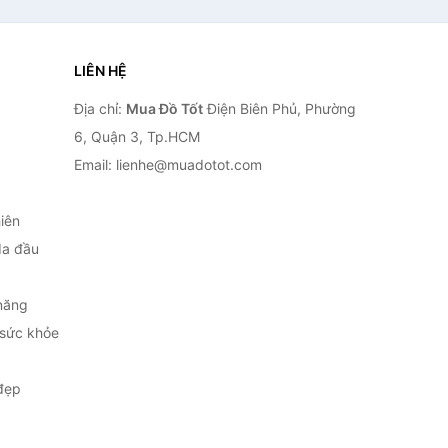
LIÊN HỆ
Địa chỉ:
Mua Đồ Tốt
Điện Biên Phủ, Phường
6, Quận 3, Tp.HCM
Email: lienhe@muadotot.com
iên
da đầu
năng
 sức khỏe
đẹp