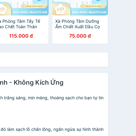
à Phòng Tắm Tẩy Tế
Xà Phòng Tắm Dưỡng
ào Chết Toàn Thân
Ẩm Chiết Xuất Dầu Cọ
hiết Xuất Đường
Pelican Additive Free
115.000 đ
75.000 đ
elican Sugar Ball (100
Soap (Moist) 100G
)
ính - Không Kích Ứng
ch trắng sáng, mịn màng, thoáng sạch cho bạn tự tin
u đó làm sạch lỗ chân lông, ngăn ngừa sự hình thành