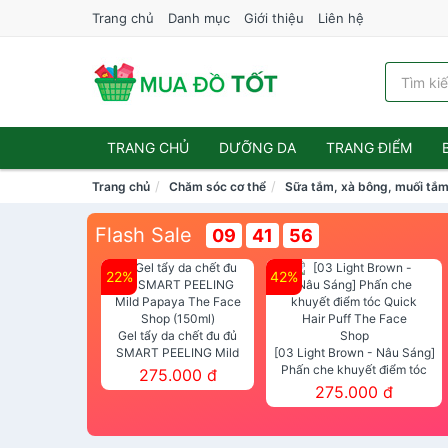
Trang chủ
Danh mục
Giới thiệu
Liên hệ
TRANG CHỦ
DƯỠNG DA
TRANG ĐIỂM
Trang chủ
Chăm sóc cơ thể
Sữa tắm, xà bông, muối tắ
Flash Sale
09
41
55
22%
42%
Gel tẩy da chết đu đủ
SMART PEELING Mild
[03 Light Brown - Nâu Sáng]
Papaya The Face Shop
Phấn che khuyết điểm tóc
275.000 đ
(150ml)
Quick Hair Puff The Face Shop
275.000 đ