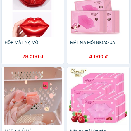
HỘP MẶT NẠ MÔI
MẶT NẠ MÔI BIOAQUA
29.000 đ
4.000 đ
MẶT NẠ Ủ MÔI
Mặt nạ môi Oaralis