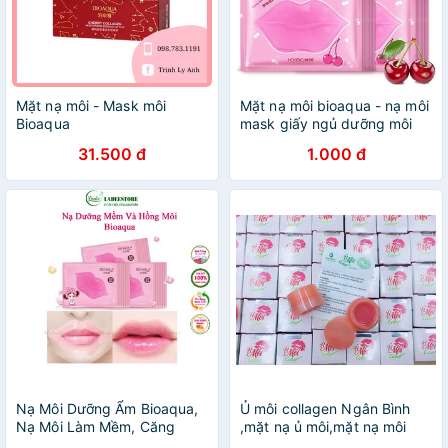
Mặt nạ môi - Mask môi
Mặt nạ môi bioaqua - nạ môi
Bioaqua
mask giấy ngủ dưỡng môi
dưỡng ẩm 8gr
31.500 đ
1.000 đ
Nạ Môi Dưỡng Ẩm Bioaqua,
Ủ môi collagen Ngân Bình
Nạ Môi Làm Mềm, Căng
,mặt nạ ủ môi,mặt nạ môi
Bóng Và Hồng Môi
dưỡng hồng môi - KHÔNG