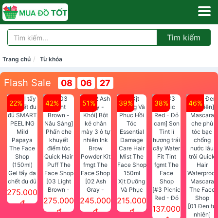
Tìm kiếm
Trang chủ
Từ khóa
Flash Sale
08
06
25
22%
42%
51%
39%
38%
46%
Gel tẩy da
chết đu đủ
[03 Light
[02 Ash
Xịt Dưỡng
SMART
Brown -
Gray -
Và Phục
[#3 Picnic
275.000
PEELING
Nâu Sáng]
Khói] Bột
Hồi Tóc
Red - Đỏ
275.000
245.000
215.000
đ
Mild
Phấn che
kẻ chân
Essential
cam] Son
[01 Đen tự
137.000
đ
đ
đ
Papaya
khuyết
mày 3 ô tự
Damage
Tint lì
nhiên]