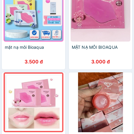
mặt nạ môi Bioaqua
MẶT NẠ MÔI BIOAQUA
3.500 đ
3.000 đ