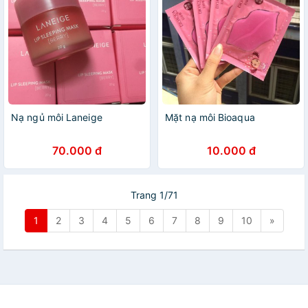
Nạ ngủ môi Laneige
Mặt nạ môi Bioaqua
70.000 đ
10.000 đ
Trang 1/71
1
2
3
4
5
6
7
8
9
10
»