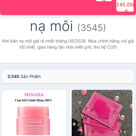
đ
The Face
điểm tóc
nhiên Ink
Care Hair
hương trái
Mascara
245.000
Shop
Quick Hair
Brow
Mist The
cây Water
che phủ
đ
(150ml)
Puff The
Powder Kit
Face Shop
Fit Tint
tóc bạc
Face Shop
fmgt The
150ml
fgmt The
chống
nạ môi
Face Shop
Face
nước lâu
(3545)
Shop
trôi Quick
Hair
Waterproof
Nơi bán nạ môi giá rẻ nhất tháng 08/2026. Mua chính hãng với giá
Mascara
tốt nhất, giao hàng tận nhà miễn phí, thu hộ COD
The Face
Shop
3.545
Sản Phẩm