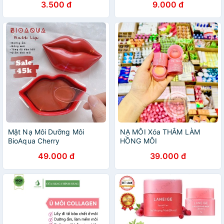
3.500 đ
9.000 đ
HỘP
Mặt Nạ Môi Dưỡng Môi
NẠ MÔI Xóa THÂM LÀM
BioAqua Cherry
HỒNG MÔI
49.000 đ
39.000 đ