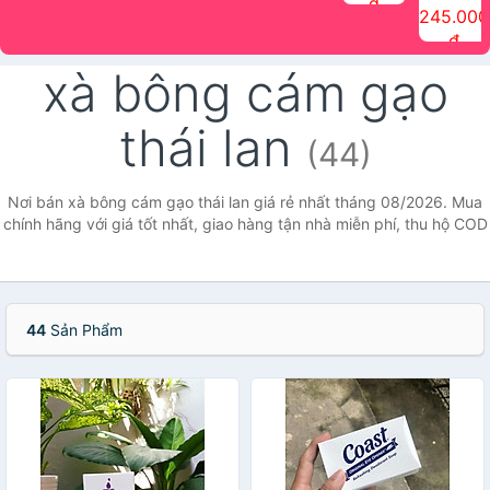
đ
The Face
điểm tóc
nhiên Ink
Care Hair
hương trái
Mascara
245.000
Shop
Quick Hair
Brow
Mist The
cây Water
che phủ
đ
(150ml)
Puff The
Powder Kit
Face Shop
Fit Tint
tóc bạc
Face Shop
fmgt The
150ml
fgmt The
chống
xà bông cám gạo
Face Shop
Face
nước lâu
Shop
trôi Quick
Hair
thái lan
Waterproof
(44)
Mascara
The Face
Shop
Nơi bán xà bông cám gạo thái lan giá rẻ nhất tháng 08/2026. Mua
chính hãng với giá tốt nhất, giao hàng tận nhà miễn phí, thu hộ COD
44
Sản Phẩm