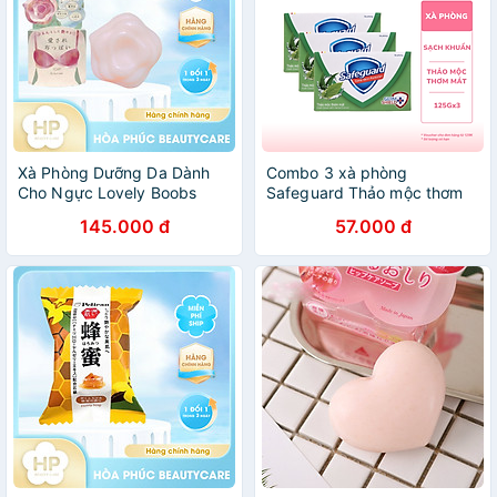
Xà Phòng Dưỡng Da Dành
Combo 3 xà phòng
Cho Ngực Lovely Boobs
Safeguard Thảo mộc thơm
Care Soap (70 G)
mát bộ 3 bánh (125gx3)
145.000 đ
57.000 đ