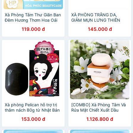
Xà Phòng Tắm Thư Giãn Ban
XÀ PHÒNG TRẮNG DA,
Đêm Hương Thơm Hoa Oải
GIẢM MỤN LƯNG THIÊN
Hương Pelican Lavender
NHIÊN MẸ KEN -Giảm sần
119.000 đ
145.000 đ
Night Aroma Soap 100 G
da, Ngừa mụn lưng, sạch cơ
thể
Xà phòng Pelican hỗ trợ trị
[COMBO] Xà Phòng Tắm Và
thâm nách 80g từ Nhật Bản
Rửa Mặt Chiết Xuất Dầu
- Tặng túi zip 3 kẹo mật ong
Ngựa Làm Sạch Sâu Cấp
153.000 đ
1.126.800 đ
Senjaku
Ẩm Hevony Horse Oil Soap