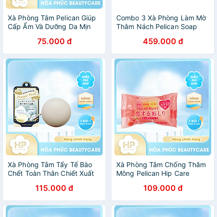
Xà Phòng Tắm Pelican Giúp
Combo 3 Xà Phòng Làm Mờ
Cấp Ẩm Và Dưỡng Da Mịn
Thâm Nách Pelican Soap
Màng Pelican Hyaluronic
100g - Lành Tính - Không
75.000 đ
459.000 đ
Acid Soap
Kích Ứng
Xà Phòng Tắm Tẩy Tế Bào
Xà Phòng Tắm Chống Thâm
Chết Toàn Thân Chiết Xuất
Mông Pelican Hip Care
Đường Pelican Sugar Ball
Scrub Soap Hạt Tẩy Tế Bào
115.000 đ
109.000 đ
(100 G)
Chết (80G)