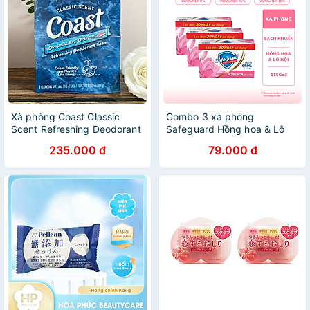
Xà phòng Coast Classic
Combo 3 xà phòng
Scent Refreshing Deodorant
Safeguard Hồng hoa & Lô
Soap lốc 8 x113g - Nhập
Hội (Hoa Hồng)
235.000 đ
79.000 đ
khẩu Mỹ
(115gx3)X24(5.24)