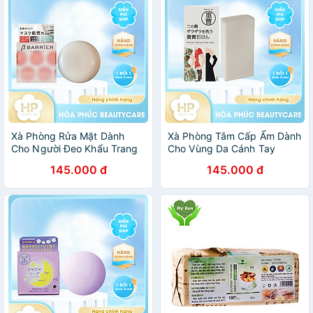
Xà Phòng Rửa Mặt Dành
Xà Phòng Tắm Cấp Ẩm Dành
Cho Người Đeo Khẩu Trang
Cho Vùng Da Cánh Tay
Pelican B Barrier Facial Soap
Pelican Baking Soda Bar
145.000 đ
145.000 đ
80 G
Soap 135g