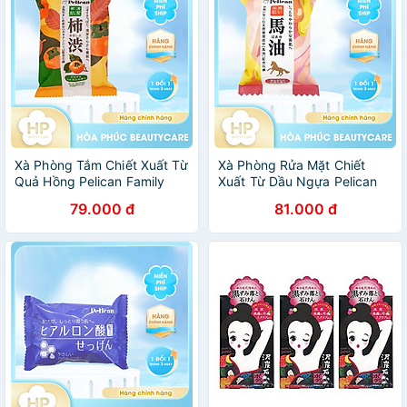
Xà Phòng Tắm Chiết Xuất Từ
Xà Phòng Rửa Mặt Chiết
Quả Hồng Pelican Family
Xuất Từ Dầu Ngựa Pelican
Soap Fruit-Derived
Family Soap Horse Oil (80 G)
79.000 đ
81.000 đ
Polyphenol (80 G)