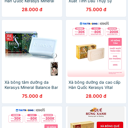
Hàn Quốc Kerasys Mineral
Xuất Tinh Dầu Thụy Sỹ
Balance- Xanh (Dành cho da
Dưỡng Mềm Mại Da Hàn
28.000 đ
75.000 đ
dầu) 100gr
Quốc 100g
Xà bông tắm dưỡng da
Xà bông dưỡng da cao cấp
Kerasys Mineral Balance Bar
Hàn Quốc Kerasys Vital
Hàn Quốc 100g - Dành cho
Energy Bar - Vàng (Dành
75.000 đ
28.000 đ
da dầu + Móc khoá
cho da thường) 100gr