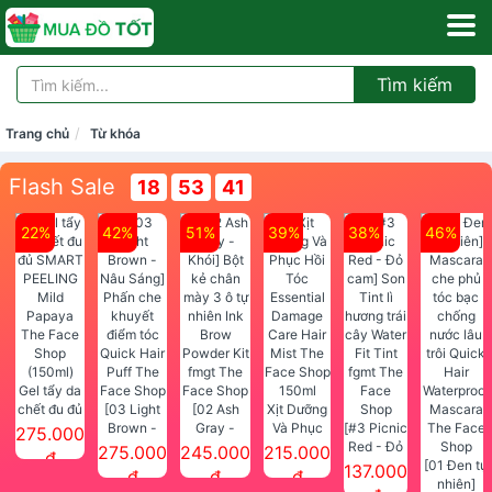
Tìm kiếm
Trang chủ
Từ khóa
Flash Sale
18
53
40
22%
42%
51%
39%
38%
46%
Gel tẩy da
chết đu đủ
[03 Light
[02 Ash
Xịt Dưỡng
SMART
Brown -
Gray -
Và Phục
[#3 Picnic
275.000
PEELING
Nâu Sáng]
Khói] Bột
Hồi Tóc
Red - Đỏ
275.000
245.000
215.000
đ
Mild
Phấn che
kẻ chân
Essential
cam] Son
[01 Đen tự
137.000
đ
đ
đ
Papaya
khuyết
mày 3 ô tự
Damage
Tint lì
nhiên]