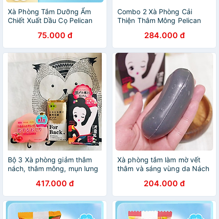
Xà Phòng Tắm Dưỡng Ẩm
Combo 2 Xà Phòng Cải
Chiết Xuất Dầu Cọ Pelican
Thiện Thâm Mông Pelican
Additive Free Soap (Moist)
Hip Care Soap Nội Địa Nhật
75.000 đ
284.000 đ
100G
Bộ 3 Xà phòng giảm thâm
Xà phòng tắm làm mờ vết
nách, thâm mông, mụn lưng
thâm và sáng vùng da Nách
- NỘI ĐỊA NHẬT BẢN
Pelican Nhật Bản 100g
417.000 đ
204.000 đ