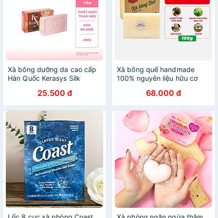
Xà bông dưỡng da cao cấp
Xà bông quế handmade
Hàn Quốc Kerasys Silk
100% nguyên liệu hữu cơ
Moisture Bar- Đỏ (Dành cho
ngừa mụn, giúp trắng da,
25.500 đ
68.000 đ
da khô) 100gr
viêm nang lông hộp 100g
Quế Rừng Xanh - HÀNG
CHÍNH HÃNG
Lốc 8 cục xà phòng Coast
Xà phòng ngăn ngừa thâm