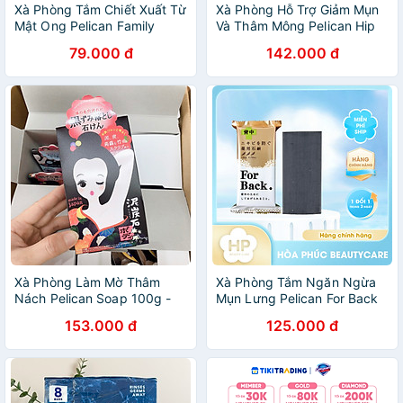
Xà Phòng Tắm Chiết Xuất Từ
Xà Phòng Hỗ Trợ Giảm Mụn
Mật Ong Pelican Family
Và Thâm Mông Pelican Hip
Soap Honey (80 G)
Care Soap 80g
79.000 đ
142.000 đ
Xà Phòng Làm Mờ Thâm
Xà Phòng Tắm Ngăn Ngừa
Nách Pelican Soap 100g -
Mụn Lưng Pelican For Back
Lành Tính - Không Kích Ứng
Soap Bar (2 Size)
153.000 đ
125.000 đ