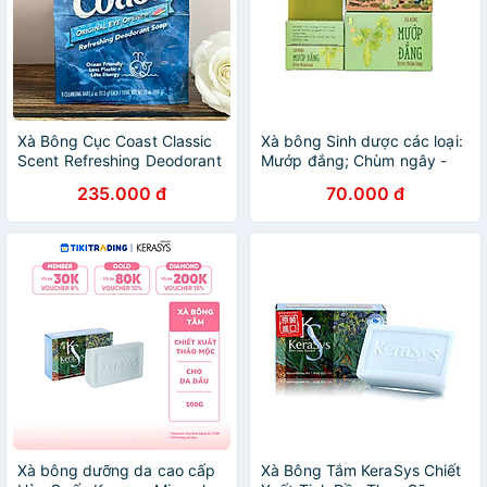
Xà Bông Cục Coast Classic
Xà bông Sinh dược các loại:
Scent Refreshing Deodorant
Mướp đắng; Chùm ngây -
Lốc 8 X 113g
Trà xanh - 110g/bánh
235.000 đ
70.000 đ
Xà bông dưỡng da cao cấp
Xà Bông Tắm KeraSys Chiết