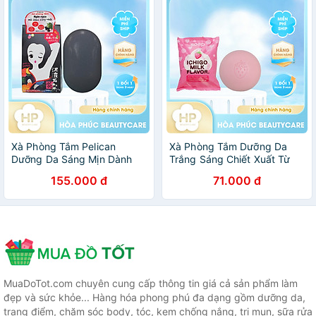
Xà Phòng Tắm Pelican
Xà Phòng Tắm Dưỡng Da
Dưỡng Da Sáng Mịn Dành
Trắng Sáng Chiết Xuất Từ
Cho Vùng Nách Tối Màu
Sữa Và Dâu Tây Pelican Petit
155.000 đ
71.000 đ
Pelican Deitanseki Body
Berry Soap Strawberrry Milk
Scrub Soap Bar 100G
(80 G)
MuaDoTot.com chuyên cung cấp thông tin giá cả sản phẩm làm
đẹp và sức khỏe... Hàng hóa phong phú đa dạng gồm dưỡng da,
trang điểm, chăm sóc body, tóc, kem chống nắng, trị mụn, sữa rửa