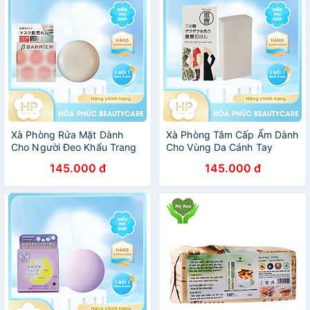
Xà Phòng Rửa Mặt Dành
Xà Phòng Tắm Cấp Ẩm Dành
Cho Người Đeo Khẩu Trang
Cho Vùng Da Cánh Tay
Pelican B Barrier Facial Soap
Pelican Baking Soda Bar
145.000 đ
145.000 đ
80 G
Soap 135g