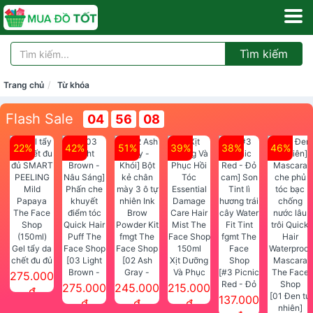
Tìm kiếm
Trang chủ
Từ khóa
Flash Sale
04
56
07
22%
42%
51%
39%
38%
46%
Gel tẩy da
chết đu đủ
[03 Light
[02 Ash
Xịt Dưỡng
SMART
Brown -
Gray -
Và Phục
[#3 Picnic
275.000
PEELING
Nâu Sáng]
Khói] Bột
Hồi Tóc
Red - Đỏ
275.000
245.000
215.000
đ
Mild
Phấn che
kẻ chân
Essential
cam] Son
[01 Đen tự
137.000
đ
đ
đ
Papaya
khuyết
mày 3 ô tự
Damage
Tint lì
nhiên]