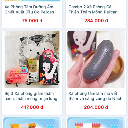
Xà Phòng Tắm Dưỡng Ẩm
Combo 2 Xà Phòng Cải
Chiết Xuất Dầu Cọ Pelican
Thiện Thâm Mông Pelican
Additive Free Soap (Moist)
Hip Care Soap Nội Địa Nhật
75.000 đ
284.000 đ
100G
Bộ 3 Xà phòng giảm thâm
Xà phòng tắm làm mờ vết
nách, thâm mông, mụn lưng
thâm và sáng vùng da Nách
- NỘI ĐỊA NHẬT BẢN
Pelican Nhật Bản 100g
417.000 đ
204.000 đ