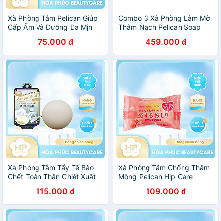
Xà Phòng Tắm Pelican Giúp
Combo 3 Xà Phòng Làm Mờ
Cấp Ẩm Và Dưỡng Da Mịn
Thâm Nách Pelican Soap
Màng Pelican Hyaluronic
100g - Lành Tính - Không
75.000 đ
459.000 đ
Acid Soap
Kích Ứng
Xà Phòng Tắm Tẩy Tế Bào
Xà Phòng Tắm Chống Thâm
Chết Toàn Thân Chiết Xuất
Mông Pelican Hip Care
Đường Pelican Sugar Ball
Scrub Soap Hạt Tẩy Tế Bào
115.000 đ
109.000 đ
(100 G)
Chết (80G)