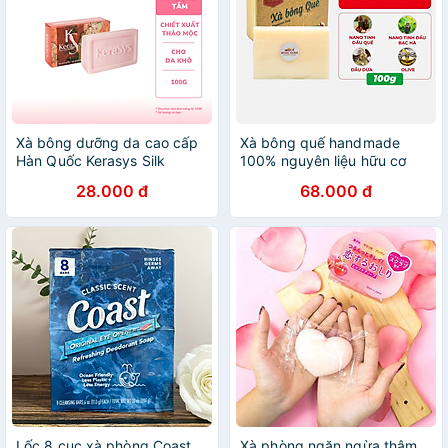
Xà bông dưỡng da cao cấp
Xà bông quế handmade
Hàn Quốc Kerasys Silk
100% nguyên liệu hữu cơ
Moisture Bar- Đỏ (Dành cho
ngừa mụn, giúp trắng da,
28.000 đ
68.000 đ
da khô) 100gr
viêm nang lông hộp 100g
Quế Rừng Xanh - HÀNG
CHÍNH HÃNG
Lốc 8 cục xà phòng Coast
Xà phòng ngăn ngừa thâm