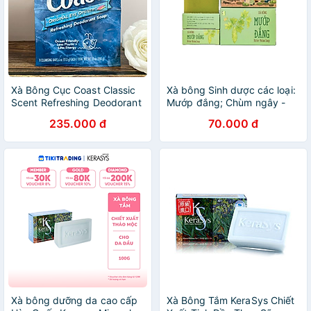
Xà Bông Cục Coast Classic
Xà bông Sinh dược các loại:
Scent Refreshing Deodorant
Mướp đắng; Chùm ngây -
Lốc 8 X 113g
Trà xanh - 110g/bánh
235.000 đ
70.000 đ
Xà bông dưỡng da cao cấp
Xà Bông Tắm KeraSys Chiết