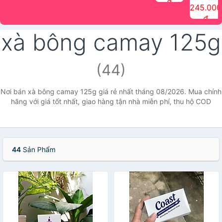
đ
The Face
điểm tóc
nhiên Ink
Care Hair
hương trái
Mascara
245.000
Shop
Quick Hair
Brow
Mist The
cây Water
che phủ
đ
(150ml)
Puff The
Powder Kit
Face Shop
Fit Tint
tóc bạc
Face Shop
fmgt The
150ml
fgmt The
chống
xà bông camay 125g
Face Shop
Face
nước lâu
Shop
trôi Quick
Hair
Waterproof
(44)
Mascara
The Face
Shop
Nơi bán xà bông camay 125g giá rẻ nhất tháng 08/2026. Mua chính
hãng với giá tốt nhất, giao hàng tận nhà miễn phí, thu hộ COD
44
Sản Phẩm