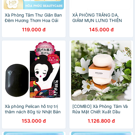
Xà Phòng Tắm Thư Giãn Ban
XÀ PHÒNG TRẮNG DA,
Đêm Hương Thơm Hoa Oải
GIẢM MỤN LƯNG THIÊN
Hương Pelican Lavender
NHIÊN MẸ KEN -Giảm sần
119.000 đ
145.000 đ
Night Aroma Soap 100 G
da, Ngừa mụn lưng, sạch cơ
thể
Xà phòng Pelican hỗ trợ trị
[COMBO] Xà Phòng Tắm Và
thâm nách 80g từ Nhật Bản
Rửa Mặt Chiết Xuất Dầu
- Tặng túi zip 3 kẹo mật ong
Ngựa Làm Sạch Sâu Cấp
153.000 đ
1.126.800 đ
Senjaku
Ẩm Hevony Horse Oil Soap