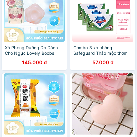
Xà Phòng Dưỡng Da Dành
Combo 3 xà phòng
Cho Ngực Lovely Boobs
Safeguard Thảo mộc thơm
Care Soap (70 G)
mát bộ 3 bánh (125gx3)
145.000 đ
57.000 đ