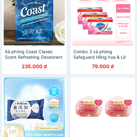
Xà phòng Coast Classic
Combo 3 xà phòng
Scent Refreshing Deodorant
Safeguard Hồng hoa & Lô
Soap lốc 8 x113g - Nhập
Hội (Hoa Hồng)
235.000 đ
79.000 đ
khẩu Mỹ
(115gx3)X24(5.24)