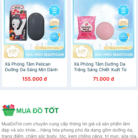
Xà Phòng Tắm Pelican
Xà Phòng Tắm Dưỡng Da
Dưỡng Da Sáng Mịn Dành
Trắng Sáng Chiết Xuất Từ
Cho Vùng Nách Tối Màu
Sữa Và Dâu Tây Pelican Petit
155.000 đ
71.000 đ
Pelican Deitanseki Body
Berry Soap Strawberrry Milk
Scrub Soap Bar 100G
(80 G)
MuaDoTot.com chuyên cung cấp thông tin giá cả sản phẩm làm
đẹp và sức khỏe... Hàng hóa phong phú đa dạng gồm dưỡng da,
trang điểm, chăm sóc body, tóc, kem chống nắng, trị mụn, sữa rửa