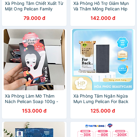
Xà Phòng Tắm Chiết Xuất Từ
Xà Phòng Hỗ Trợ Giảm Mụn
Mật Ong Pelican Family
Và Thâm Mông Pelican Hip
Soap Honey (80 G)
Care Soap 80g
79.000 đ
142.000 đ
Xà Phòng Làm Mờ Thâm
Xà Phòng Tắm Ngăn Ngừa
Nách Pelican Soap 100g -
Mụn Lưng Pelican For Back
Lành Tính - Không Kích Ứng
Soap Bar (2 Size)
153.000 đ
125.000 đ