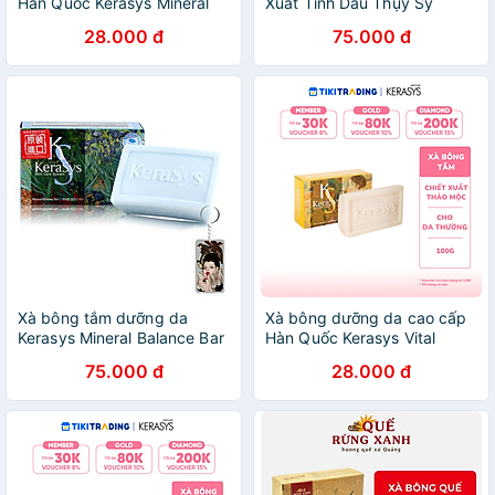
Hàn Quốc Kerasys Mineral
Xuất Tinh Dầu Thụy Sỹ
Balance- Xanh (Dành cho da
Dưỡng Mềm Mại Da Hàn
28.000 đ
75.000 đ
dầu) 100gr
Quốc 100g
Xà bông tắm dưỡng da
Xà bông dưỡng da cao cấp
Kerasys Mineral Balance Bar
Hàn Quốc Kerasys Vital
Hàn Quốc 100g - Dành cho
Energy Bar - Vàng (Dành
75.000 đ
28.000 đ
da dầu + Móc khoá
cho da thường) 100gr