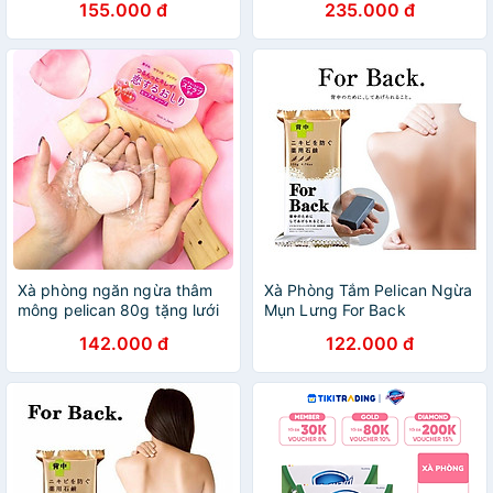
155.000 đ
235.000 đ
Pelican Deitanseki Body
Scrub Soap Bar 100G
Xà phòng ngăn ngừa thâm
Xà Phòng Tắm Pelican Ngừa
mông pelican 80g tặng lưới
Mụn Lưng For Back
tạo bọt
Medicated Soap (135g)
142.000 đ
122.000 đ