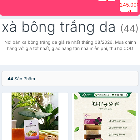
đ
The Face
điểm tóc
nhiên Ink
Care Hair
hương trái
Mascara
245.000
Shop
Quick Hair
Brow
Mist The
cây Water
che phủ
đ
(150ml)
Puff The
Powder Kit
Face Shop
Fit Tint
tóc bạc
Face Shop
fmgt The
150ml
fgmt The
chống
xà bông trắng da
Face Shop
Face
nước lâu
(44)
Shop
trôi Quick
Hair
Waterproof
Nơi bán xà bông trắng da giá rẻ nhất tháng 08/2026. Mua chính
Mascara
hãng với giá tốt nhất, giao hàng tận nhà miễn phí, thu hộ COD
The Face
Shop
44
Sản Phẩm