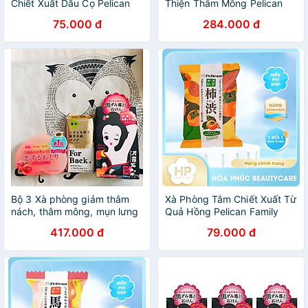
Chiết Xuất Dầu Cọ Pelican
Thiện Thâm Mông Pelican
Additive Free Soap (Moist)
Hip Care Soap Nội Địa Nhật
75.000 đ
284.000 đ
100G
Bộ 3 Xà phòng giảm thâm
Xà Phòng Tắm Chiết Xuất Từ
nách, thâm mông, mụn lưng
Quả Hồng Pelican Family
- NỘI ĐỊA NHẬT BẢN
Soap Fruit-Derived
417.000 đ
79.000 đ
Polyphenol (80 G)