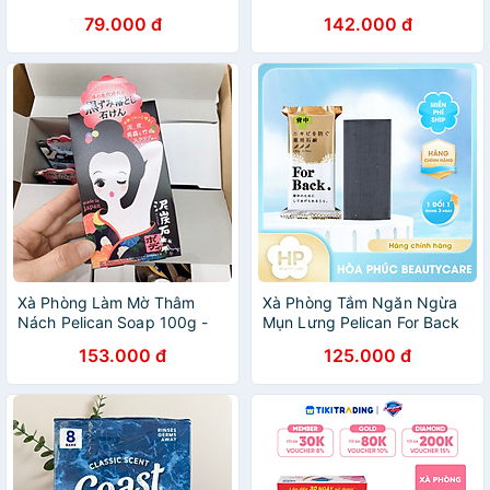
Soap Honey (80 G)
Care Soap 80g
79.000 đ
142.000 đ
Xà Phòng Làm Mờ Thâm
Xà Phòng Tắm Ngăn Ngừa
Nách Pelican Soap 100g -
Mụn Lưng Pelican For Back
Lành Tính - Không Kích Ứng
Soap Bar (2 Size)
153.000 đ
125.000 đ