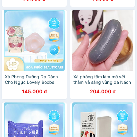
Berry Soap Strawberrry Milk
(80 G)
Xà Phòng Dưỡng Da Dành
Xà phòng tắm làm mờ vết
Cho Ngực Lovely Boobs
thâm và sáng vùng da Nách
Care Soap (70 G)
Pelican Nhật Bản 100g
145.000 đ
204.000 đ