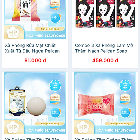
Xà Phòng Rửa Mặt Chiết
Combo 3 Xà Phòng Làm Mờ
Xuất Từ Dầu Ngựa Pelican
Thâm Nách Pelican Soap
Family Soap Horse Oil (80 G)
100g - Lành Tính - Không
81.000 đ
459.000 đ
Kích Ứng
Xà Phòng Tắm Tẩy Tế Bào
Xà Phòng Tắm Chống Thâm