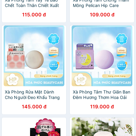
Chết Toàn Thân Chiết Xuất
Mông Pelican Hip Care
Đường Pelican Sugar Ball
Scrub Soap Hạt Tẩy Tế Bào
115.000 đ
109.000 đ
(100 G)
Chết (80G)
Xà Phòng Rửa Mặt Dành
Xà Phòng Tắm Thư Giãn Ban
Cho Người Đeo Khẩu Trang
Đêm Hương Thơm Hoa Oải
Pelican B Barrier Facial Soap
Hương Pelican Lavender
145.000 đ
119.000 đ
80 G
Night Aroma Soap 100 G