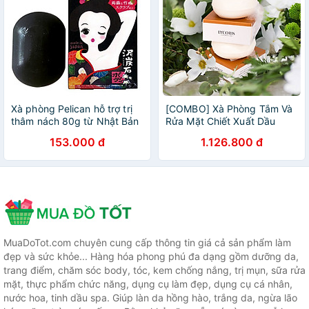
Xà phòng Pelican hỗ trợ trị
[COMBO] Xà Phòng Tắm Và
thâm nách 80g từ Nhật Bản
Rửa Mặt Chiết Xuất Dầu
- Tặng túi zip 3 kẹo mật ong
Ngựa Làm Sạch Sâu Cấp
153.000 đ
1.126.800 đ
Senjaku
Ẩm Hevony Horse Oil Soap
MuaDoTot.com chuyên cung cấp thông tin giá cả sản phẩm làm
đẹp và sức khỏe... Hàng hóa phong phú đa dạng gồm dưỡng da,
trang điểm, chăm sóc body, tóc, kem chống nắng, trị mụn, sữa rửa
mặt, thực phẩm chức năng, dụng cụ làm đẹp, dụng cụ cá nhân,
nước hoa, tinh dầu spa. Giúp làn da hồng hào, trắng da, ngừa lão