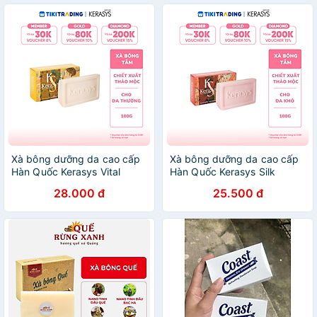
Xà bông dưỡng da cao cấp
Xà bông dưỡng da cao cấp
Hàn Quốc Kerasys Vital
Hàn Quốc Kerasys Silk
Energy Bar - Vàng (Dành
Moisture Bar- Đỏ (Dành cho
28.000 đ
25.500 đ
cho da thường) 100gr
da khô) 100gr