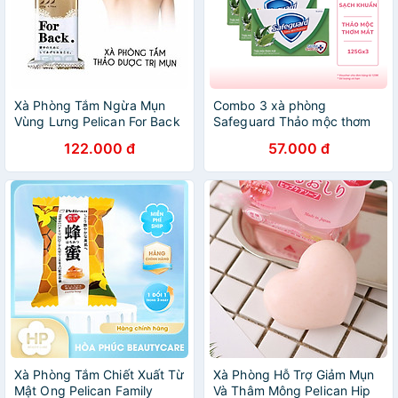
Xà Phòng Tắm Ngừa Mụn
Combo 3 xà phòng
Vùng Lưng Pelican For Back
Safeguard Thảo mộc thơm
Soap Bar 135g
mát bộ 3 bánh (125gx3)
122.000 đ
57.000 đ
Xà Phòng Tắm Chiết Xuất Từ
Xà Phòng Hỗ Trợ Giảm Mụn
Mật Ong Pelican Family
Và Thâm Mông Pelican Hip