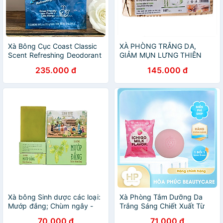
Xà Bông Cục Coast Classic
XÀ PHÒNG TRẮNG DA,
Scent Refreshing Deodorant
GIẢM MỤN LƯNG THIÊN
Lốc 8 X 113g
NHIÊN MẸ KEN -Giảm sần
235.000 đ
145.000 đ
da, Ngừa mụn lưng, sạch cơ
thể
Xà bông Sinh dược các loại:
Xà Phòng Tắm Dưỡng Da
Mướp đắng; Chùm ngây -
Trắng Sáng Chiết Xuất Từ
Trà xanh - 110g/bánh
Sữa Và Dâu Tây Pelican Petit
70.000 đ
71.000 đ