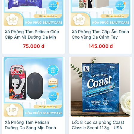
Xà Phòng Tắm Pelican Giúp
Xà Phòng Tắm Cấp Ẩm Dành
Cấp Ẩm Và Dưỡng Da Mịn
Cho Vùng Da Cánh Tay
Màng Pelican Hyaluronic
Pelican Baking Soda Bar
75.000 đ
145.000 đ
Acid Soap
Soap 135g
Xà Phòng Tắm Pelican
Lốc 8 cục xà phòng Coast
Dưỡng Da Sáng Mịn Dành
Classic Scent 113g - USA
Cho Vùng Nách Tối Màu