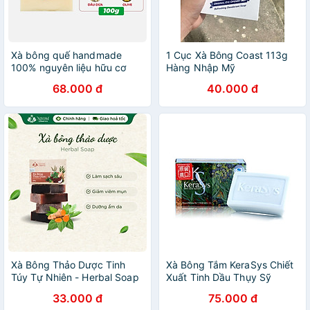
Xà bông quế handmade
1 Cục Xà Bông Coast 113g
100% nguyên liệu hữu cơ
Hàng Nhập Mỹ
ngừa mụn, giúp trắng da,
68.000 đ
40.000 đ
viêm nang lông hộp 100g
Quế Rừng Xanh - HÀNG
CHÍNH HÃNG
Xà Bông Thảo Dược Tinh
Xà Bông Tắm KeraSys Chiết
Túy Tự Nhiên - Herbal Soap
Xuất Tinh Dầu Thụy Sỹ
Dưỡng Mềm Mại Da Hàn
33.000 đ
75.000 đ
Quốc 100g