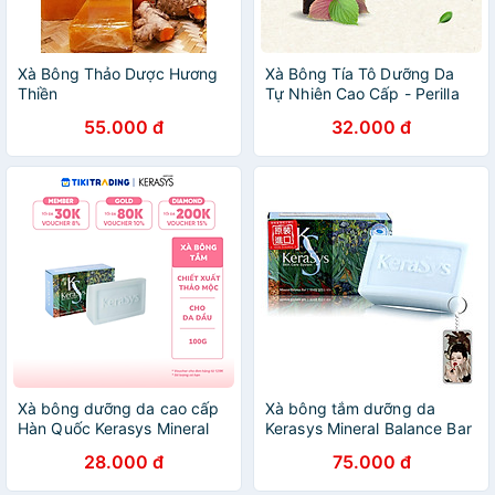
Xà Bông Thảo Dược Hương
Xà Bông Tía Tô Dưỡng Da
Thiền
Tự Nhiên Cao Cấp - Perilla
Soap
55.000 đ
32.000 đ
Xà bông dưỡng da cao cấp
Xà bông tắm dưỡng da
Hàn Quốc Kerasys Mineral
Kerasys Mineral Balance Bar
Balance- Xanh (Dành cho da
Hàn Quốc 100g - Dành cho
28.000 đ
75.000 đ
dầu) 100gr
da dầu + Móc khoá