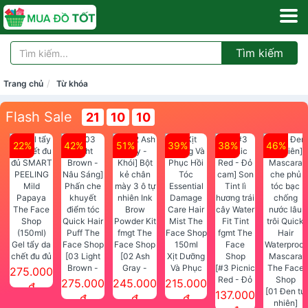
Tìm kiếm
Trang chủ
Từ khóa
Flash Sale
21
10
09
22%
42%
51%
39%
38%
46%
Gel tẩy da
chết đu đủ
[03 Light
[02 Ash
Xịt Dưỡng
SMART
Brown -
Gray -
Và Phục
[#3 Picnic
275.000
PEELING
Nâu Sáng]
Khói] Bột
Hồi Tóc
Red - Đỏ
275.000
245.000
215.000
đ
Mild
Phấn che
kẻ chân
Essential
cam] Son
[01 Đen tự
137.000
đ
đ
đ
Papaya
khuyết
mày 3 ô tự
Damage
Tint lì
nhiên]