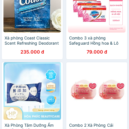
Xà phòng Coast Classic
Combo 3 xà phòng
Scent Refreshing Deodorant
Safeguard Hồng hoa & Lô
Soap lốc 8 x113g - Nhập
Hội (Hoa Hồng)
235.000 đ
79.000 đ
khẩu Mỹ
(115gx3)X24(5.24)
Xà Phòng Tắm Dưỡng Ẩm
Combo 2 Xà Phòng Cải