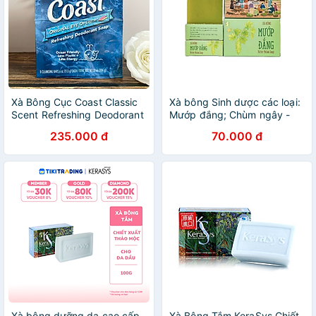
Xà Bông Cục Coast Classic
Xà bông Sinh dược các loại:
Scent Refreshing Deodorant
Mướp đắng; Chùm ngây -
Lốc 8 X 113g
Trà xanh - 110g/bánh
235.000 đ
70.000 đ
Xà bông dưỡng da cao cấp
Xà Bông Tắm KeraSys Chiết