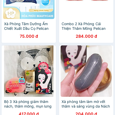
Xà Phòng Tắm Dưỡng Ẩm
Combo 2 Xà Phòng Cải
Chiết Xuất Dầu Cọ Pelican
Thiện Thâm Mông Pelican
Additive Free Soap (Moist)
Hip Care Soap Nội Địa Nhật
75.000 đ
284.000 đ
100G
Bộ 3 Xà phòng giảm thâm
Xà phòng tắm làm mờ vết
nách, thâm mông, mụn lưng
thâm và sáng vùng da Nách
- NỘI ĐỊA NHẬT BẢN
Pelican Nhật Bản 100g
417.000 đ
204.000 đ