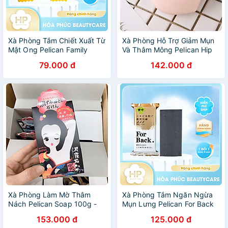
Xà Phòng Tắm Chiết Xuất Từ
Xà Phòng Hỗ Trợ Giảm Mụn
Mật Ong Pelican Family
Và Thâm Mông Pelican Hip
Soap Honey (80 G)
Care Soap 80g
79.000 đ
142.000 đ
Xà Phòng Làm Mờ Thâm
Xà Phòng Tắm Ngăn Ngừa
Nách Pelican Soap 100g -
Mụn Lưng Pelican For Back
Lành Tính - Không Kích Ứng
Soap Bar (2 Size)
153.000 đ
125.000 đ