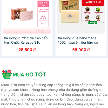
Xà bông dưỡng da cao cấp
Xà bông quế handmade
Hàn Quốc Kerasys Silk
100% nguyên liệu hữu cơ
Moisture Bar- Đỏ (Dành cho
ngừa mụn, giúp trắng da,
25.500 đ
68.000 đ
da khô) 100gr
viêm nang lông hộp 100g
Quế Rừng Xanh - HÀNG
CHÍNH HÃNG
MuaDoTot.com chuyên cung cấp thông tin giá cả sản phẩm làm
đẹp và sức khỏe... Hàng hóa phong phú đa dạng gồm dưỡng da,
trang điểm, chăm sóc body, tóc, kem chống nắng, trị mụn, sữa rửa
mặt, thực phẩm chức năng, dụng cụ làm đẹp, dụng cụ cá nhân,
nước hoa, tinh dầu spa. Giúp làn da hồng hào, trắng da, ngừa lão