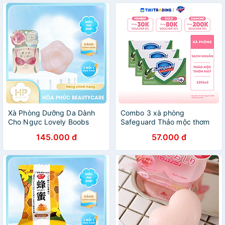
Xà Phòng Dưỡng Da Dành
Combo 3 xà phòng
Cho Ngực Lovely Boobs
Safeguard Thảo mộc thơm
Care Soap (70 G)
mát bộ 3 bánh (125gx3)
145.000 đ
57.000 đ