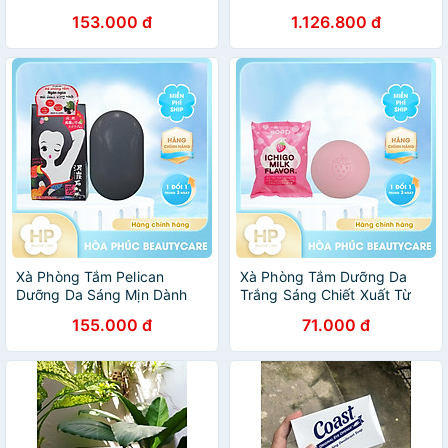
- Tặng túi zip 3 kẹo mật ong
Ngựa Làm Sạch Sâu Cấp
153.000 đ
1.126.800 đ
Senjaku
Ẩm Hevony Horse Oil Soap
Xà Phòng Tắm Pelican
Xà Phòng Tắm Dưỡng Da
Dưỡng Da Sáng Mịn Dành
Trắng Sáng Chiết Xuất Từ
Cho Vùng Nách Tối Màu
Sữa Và Dâu Tây Pelican Petit
155.000 đ
71.000 đ
Pelican Deitanseki Body
Berry Soap Strawberrry Milk
Scrub Soap Bar 100G
(80 G)