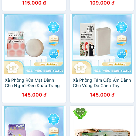
115.000 đ
109.000 đ
(100 G)
Chết (80G)
Xà Phòng Rửa Mặt Dành
Xà Phòng Tắm Cấp Ẩm Dành
Cho Người Đeo Khẩu Trang
Cho Vùng Da Cánh Tay
Pelican B Barrier Facial Soap
Pelican Baking Soda Bar
145.000 đ
145.000 đ
80 G
Soap 135g