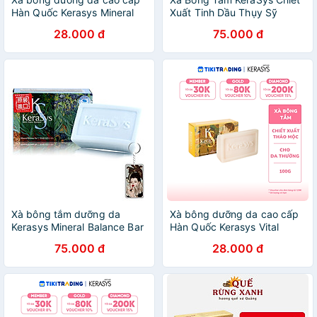
Hàn Quốc Kerasys Mineral
Xuất Tinh Dầu Thụy Sỹ
Balance- Xanh (Dành cho da
Dưỡng Mềm Mại Da Hàn
28.000 đ
75.000 đ
dầu) 100gr
Quốc 100g
Xà bông tắm dưỡng da
Xà bông dưỡng da cao cấp
Kerasys Mineral Balance Bar
Hàn Quốc Kerasys Vital
Hàn Quốc 100g - Dành cho
Energy Bar - Vàng (Dành
75.000 đ
28.000 đ
da dầu + Móc khoá
cho da thường) 100gr