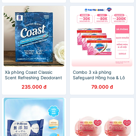
Xà phòng Coast Classic
Combo 3 xà phòng
Scent Refreshing Deodorant
Safeguard Hồng hoa & Lô
Soap lốc 8 x113g - Nhập
Hội (Hoa Hồng)
235.000 đ
79.000 đ
khẩu Mỹ
(115gx3)X24(5.24)