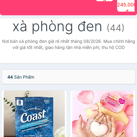
đ
The Face
điểm tóc
nhiên Ink
Care Hair
hương trái
Mascara
245.000
Shop
Quick Hair
Brow
Mist The
cây Water
che phủ
đ
(150ml)
Puff The
Powder Kit
Face Shop
Fit Tint
tóc bạc
Face Shop
fmgt The
150ml
fgmt The
chống
xà phòng đen
Face Shop
Face
nước lâu
(44)
Shop
trôi Quick
Hair
Waterproof
Nơi bán xà phòng đen giá rẻ nhất tháng 08/2026. Mua chính hãng
Mascara
với giá tốt nhất, giao hàng tận nhà miễn phí, thu hộ COD
The Face
Shop
44
Sản Phẩm