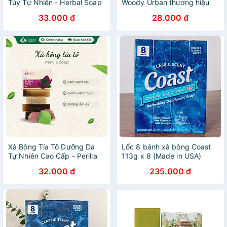
Túy Tự Nhiên - Herbal Soap
Woody Urban thương hiệu
SIGSCENT 90g
33.000 đ
28.000 đ
Xà Bông Tía Tô Dưỡng Da
Lốc 8 bánh xà bông Coast
Tự Nhiên Cao Cấp - Perilla
113g x 8 (Made in USA)
Soap
32.000 đ
235.000 đ