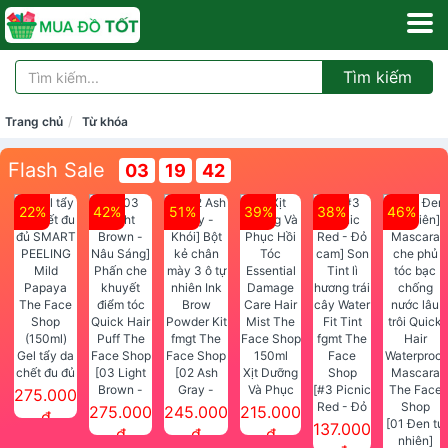
Tìm kiếm
Trang chủ
Từ khóa
Flash Sale
03
19
41
22%
42%
51%
39%
38%
46%
Gel tẩy da
chết đu đủ
[03 Light
[02 Ash
Xịt Dưỡng
SMART
Brown -
Gray -
Và Phục
[#3 Picnic
275.000
PEELING
Nâu Sáng]
Khói] Bột
Hồi Tóc
Red - Đỏ
275.000
245.000
215.000
đ
Mild
Phấn che
kẻ chân
Essential
cam] Son
[01 Đen tự
137.000
đ
đ
đ
Papaya
khuyết
mày 3 ô tự
Damage
Tint lì
nhiên]