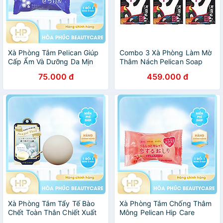
Xà Phòng Tắm Pelican Giúp
Combo 3 Xà Phòng Làm Mờ
Cấp Ẩm Và Dưỡng Da Mịn
Thâm Nách Pelican Soap
Màng Pelican Hyaluronic
100g - Lành Tính - Không
75.000 đ
459.000 đ
Acid Soap
Kích Ứng
Xà Phòng Tắm Tẩy Tế Bào
Xà Phòng Tắm Chống Thâm
Chết Toàn Thân Chiết Xuất
Mông Pelican Hip Care
Đường Pelican Sugar Ball
Scrub Soap Hạt Tẩy Tế Bào