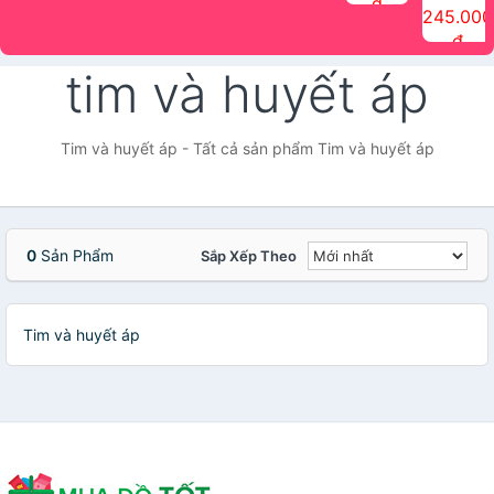
đ
The Face
điểm tóc
nhiên Ink
Care Hair
hương trái
Mascara
245.000
Shop
Quick Hair
Brow
Mist The
cây Water
che phủ
đ
(150ml)
Puff The
Powder Kit
Face Shop
Fit Tint
tóc bạc
Face Shop
fmgt The
150ml
fgmt The
chống
tim và huyết áp
Face Shop
Face
nước lâu
Shop
trôi Quick
Hair
Waterproof
Tim và huyết áp - Tất cả sản phẩm Tim và huyết áp
Mascara
The Face
Shop
0
Sản Phẩm
Sắp Xếp Theo
Tim và huyết áp