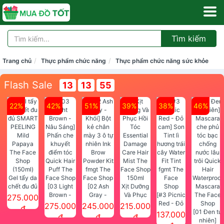
Tìm kiếm
Trang chủ
Thực phẩm chức năng
Thực phẩm chức năng sức khỏe
Flash Sale
13
13
55
22%
42%
51%
39%
38%
46%
Gel tẩy da
chết đu đủ
[03 Light
[02 Ash
Xịt Dưỡng
SMART
Brown -
Gray -
Và Phục
[#3 Picnic
275.000
PEELING
Nâu Sáng]
Khói] Bột
Hồi Tóc
Red - Đỏ
275.000
245.000
215.000
đ
Mild
Phấn che
kẻ chân
Essential
cam] Son
[01 Đen tự
137.000
đ
đ
đ
Papaya
khuyết
mày 3 ô tự
Damage
Tint lì
nhiên]