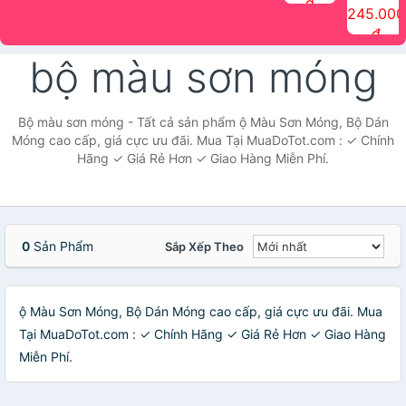
đ
The Face
điểm tóc
nhiên Ink
Care Hair
hương trái
Mascara
245.000
Shop
Quick Hair
Brow
Mist The
cây Water
che phủ
đ
(150ml)
Puff The
Powder Kit
Face Shop
Fit Tint
tóc bạc
Face Shop
fmgt The
150ml
fgmt The
chống
bộ màu sơn móng
Face Shop
Face
nước lâu
Shop
trôi Quick
Hair
Waterproof
Bộ màu sơn móng - Tất cả sản phẩm ộ Màu Sơn Móng, Bộ Dán
Mascara
Móng cao cấp, giá cực ưu đãi. Mua Tại MuaDoTot.com : ✓ Chính
The Face
Hãng ✓ Giá Rẻ Hơn ✓ Giao Hàng Miễn Phí.
Shop
0
Sản Phẩm
Sắp Xếp Theo
ộ Màu Sơn Móng, Bộ Dán Móng cao cấp, giá cực ưu đãi. Mua
Tại MuaDoTot.com : ✓ Chính Hãng ✓ Giá Rẻ Hơn ✓ Giao Hàng
Miễn Phí.