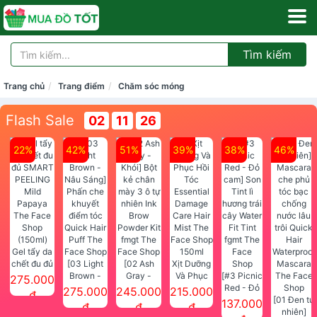
Tìm kiếm
Trang chủ
Trang điểm
Chăm sóc móng
Flash Sale
02
11
26
22%
42%
51%
39%
38%
46%
Gel tẩy da
chết đu đủ
[03 Light
[02 Ash
Xịt Dưỡng
SMART
Brown -
Gray -
Và Phục
[#3 Picnic
275.000
PEELING
Nâu Sáng]
Khói] Bột
Hồi Tóc
Red - Đỏ
275.000
245.000
215.000
đ
Mild
Phấn che
kẻ chân
Essential
cam] Son
[01 Đen tự
137.000
đ
đ
đ
Papaya
khuyết
mày 3 ô tự
Damage
Tint lì
nhiên]