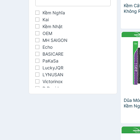
Kềm Cắt
Không R
Kềm Nghĩa
Kai
Kềm Nhật
OEM
MH SAIGON
Echo
BASICARE
PaKaSa
LuckyJQR
LYNUSAN
Victorinox
D Danido
Homedics
Dũa Mó
MUST
Kềm Ng
ROSE
Dr.Brown's
FTAKY
LMCATION
MH