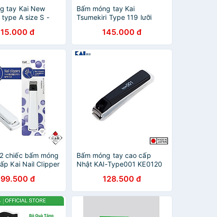
g tay Kai New
Bấm móng tay Kai
type A size S -
Tsumekiri Type 119 lưỡi
 Địa Nhật Bản
cong - Size S - Hàng Nội
115.000 đ
145.000 đ
ẩu
Đia Nhật Bản
2 chiếc bấm móng
Bấm móng tay cao cấp
ấp Kai Nail Clipper
Nhật KAI-Type001 KE0120
àng Made in Japan
(màu đen)
299.500 đ
128.500 đ