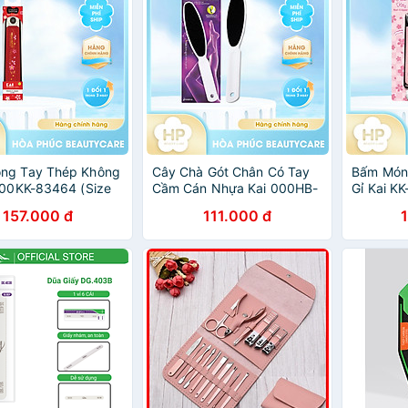
ng Tay Thép Không
Cây Chà Gót Chân Có Tay
Bấm Món
000KK-83464 (Size
Cầm Cán Nhựa Kai 000HB-
Gỉ Kai K
32035 (Màu Trắng)
157.000 đ
111.000 đ