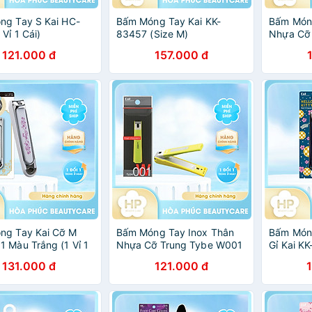
ng Tay S Kai HC-
Bấm Móng Tay Kai KK-
Bấm Móng
Vỉ 1 Cái)
83457 (Size M)
Nhựa Cỡ
Kai Razo
121.000 đ
157.000 đ
(Màu ca
ng Tay Kai Cỡ M
Bấm Móng Tay Inox Thân
Bấm Món
 Màu Trắng (1 Vỉ 1
Nhựa Cỡ Trung Tybe W001
Gỉ Kai K
Kai Razor 39262 - KE0110
131.000 đ
121.000 đ
(Màu Xanh)