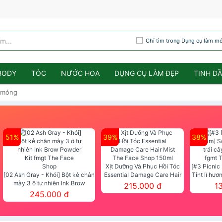
Chỉ tìm trong Dụng cụ làm m
BODY
TÓC
NƯỚC HOA
DỤNG CỤ LÀM ĐẸP
TINH D
 móng
51%
39%
38%
Xịt Dưỡng Và Phục Hồi Tóc
[#3 Picnic
[02 Ash Gray - Khói] Bột kẻ chân
Essential Damage Care Hair
Tint lì hươ
mày 3 ô tự nhiên Ink Brow
Mist The Face Shop 150ml
Tint fg
215.000 đ
1
Powder Kit fmgt The Face Shop
245.000 đ