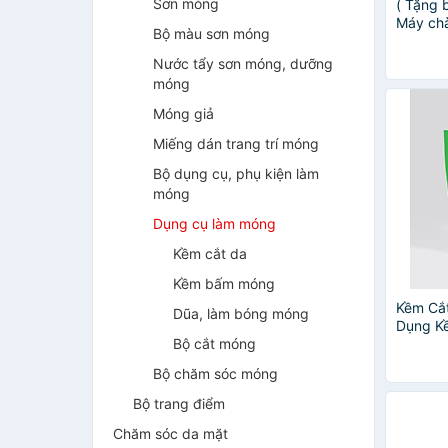
Sơn móng
( Tặng 
Máy chà
Bộ màu sơn móng
chân vế
tự động
Nước tẩy sơn móng, dưỡng
Cho Từ
móng
Móng giả
Miếng dán trang trí móng
Bộ dụng cụ, phụ kiện làm
móng
Dụng cụ làm móng
Kềm cắt da
Kềm bấm móng
Kềm Cắ
Dũa, làm bóng móng
Dụng K
Bộ cắt móng
Bộ chăm sóc móng
Bộ trang điểm
Chăm sóc da mặt