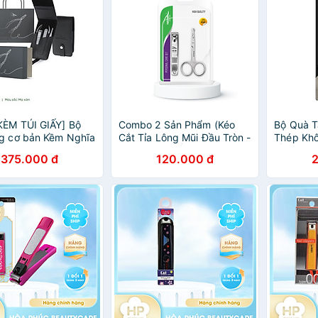
KÈM TÚI GIẤY] Bộ
Combo 2 Sản Phẩm (Kéo
Bộ Quà 
g cơ bản Kềm Nghĩa
Cắt Tỉa Lông Mũi Đầu Tròn -
Thép Khô
TC
Bấm Móng) KỀM NGHĨA
KỀM NGH
375.000 đ
120.000 đ
CB.2-002
Xám (Kh