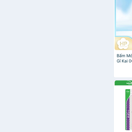
Bấm Mó
Gỉ Kai 
M)