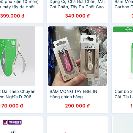
bộ phụ kiện 10 món)
Dụng Cụ Chà Gót Chân, Mài
Bấm Món
 máy tẩy da chết
Gót Chân, Tẩy Da Chết Cao
Carbon 
t chai da khô toàn
Cấp - Có Tích Điện, Tặng
NGHĨA B.
399.000 đ
349.000 đ
 đèn led, ,Mịn Màng
Kèm 3 Đầu Mài Thạch Anh 2
(Loại Lớn
ng Bước Đi Cao Cấp
Chế Độ Mịn Da Quà Tặng
Phụ Kiện 10 Món Cho Tiệm
Nail Cá Nhân Nam Nữ Tại
Nhà - Giao Màu Ngẫu Nhiên
t Da Thép Chuyên
BẤM MÓNG TAY EBELIN
Combo 3
ềm Nghĩa D-206
Hàng chính hãng
Cắt Tỉa 
Móng - 
70.000 đ
290.000 đ
CB.3-00