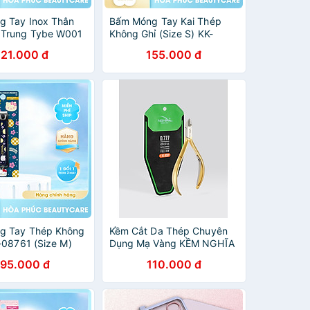
 Tay Inox Thân
Bấm Móng Tay Kai Thép
 Trung Tybe W001
Không Ghỉ (Size S) KK-
r 39255-KE0109
08792
121.000 đ
155.000 đ
m)
g Tay Thép Không
Kềm Cắt Da Thép Chuyên
K-08761 (Size M)
Dụng Mạ Vàng KỀM NGHĨA
D.777
195.000 đ
110.000 đ