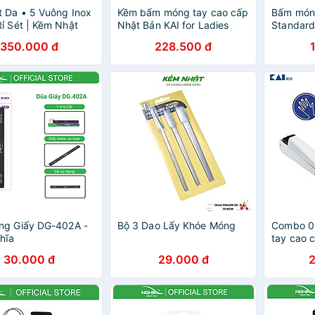
 Da • 5 Vuông Inox
Kềm bấm móng tay cao cấp
Bấm món
ỉ Sét | Kềm Nhật
Nhật Bản KAI for Ladies
Standard 
Size S hàng Made in Japan
Hàng Nội
350.000 đ
228.500 đ
nhập kh
ng Giấy DG-402A -
Bộ 3 Dao Lấy Khóe Móng
Combo 0
hĩa
tay cao c
size M h
30.000 đ
29.000 đ