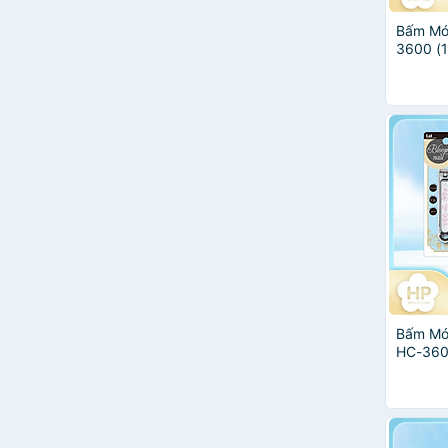
Bấm Mó
3600 (1 
Bấm Mó
HC-3601
Cái)