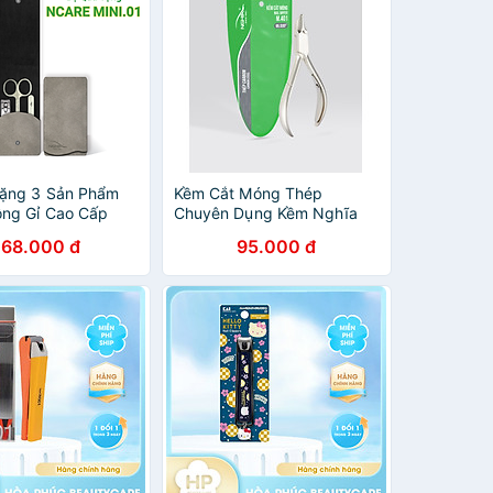
Tặng 3 Sản Phẩm
Kềm Cắt Móng Thép
ng Gỉ Cao Cấp
Chuyên Dụng Kềm Nghĩa
ĨA NCARE Mini
M-401
268.000 đ
95.000 đ
ông Kềm)