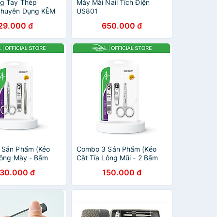
g Tay Thép
Máy Mài Nail Tích Điện
Chuyên Dụng KỀM
US801
939 - Lưỡi Cong
29.000 đ
650.000 đ
)
 Sản Phẩm (Kéo
Combo 3 Sản Phẩm (Kéo
Lông Mày - Bấm
Cắt Tỉa Lông Mũi - 2 Bấm
Nhíp) KỀM NGHĨA
Móng) KỀM NGHĨA CB.3-
130.000 đ
150.000 đ
3
006