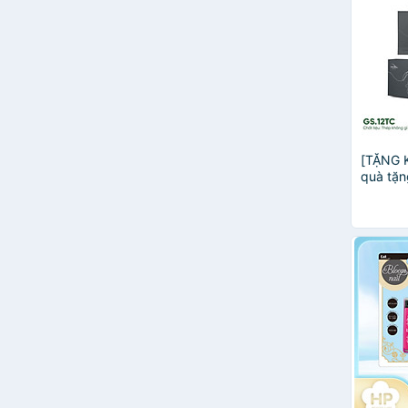
Origani
AlphaVH
Beurer
Chân Phát
Echo Kinzoku
Foam Cleaner
Highgate
KỀM MH SÀI GÒN
[TẶNG 
MarQus
quà tặn
MARUTATSU
GS.12 
Milliken Tampe
Must Must
Nail
Zwilling