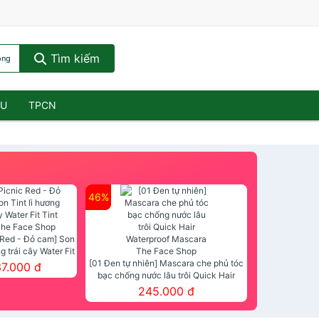
Tìm kiếm
óng
ẦU
TPCN
46%
 Red - Đỏ cam] Son
ng trái cây Water Fit
mt The Face Shop
[01 Đen tự nhiên] Mascara che phủ tóc
37.000 đ
bạc chống nước lâu trôi Quick Hair
Waterproof Mascara The Face Shop
245.000 đ