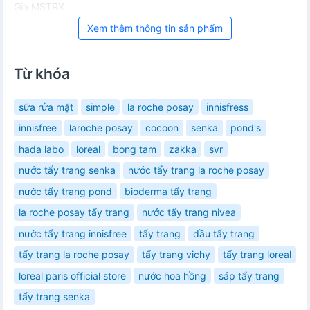
Giá MSTRX
Xem thêm thông tin sản phẩm
Từ khóa
sữa rửa mặt
simple
la roche posay
innisfress
innisfree
laroche posay
cocoon
senka
pond's
hada labo
loreal
bong tam
zakka
svr
nước tẩy trang senka
nước tẩy trang la roche posay
nước tẩy trang pond
bioderma tẩy trang
la roche posay tẩy trang
nước tẩy trang nivea
nước tẩy trang innisfree
tẩy trang
dầu tẩy trang
tẩy trang la roche posay
tẩy trang vichy
tẩy trang loreal
loreal paris official store
nước hoa hồng
sáp tẩy trang
tẩy trang senka