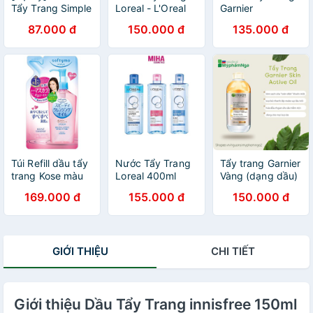
Tẩy Trang Simple
Loreal - L'Oreal
Garnier
Kind To Skin Nhẹ
Paris 3-in-1
SkinActive 400ml
87.000 đ
150.000 đ
135.000 đ
Dịu Cho Da Nhạy
Micellar Water -
Pháp
Cảm 200ml - Có
400ml
Giấy Chứng
Nhận Bộ Y Tế
Túi Refill dầu tẩy
Nước Tẩy Trang
Tẩy trang Garnier
trang Kose màu
Loreal 400ml
Vàng (dạng dầu)
hồng Softymo
400ml
169.000 đ
155.000 đ
150.000 đ
Speedy
Cleansing Oil (bill
mua tại siêu thị
Nhật ảnh bên
GIỚI THIỆU
CHI TIẾT
cạnh)
Giới thiệu Dầu Tẩy Trang innisfree 150ml