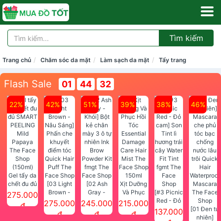
Tìm kiếm
Trang chủ
Chăm sóc da mặt
Làm sạch da mặt
Tẩy trang
Flash Sale
01
44
32
22%
42%
51%
39%
38%
46%
Gel tẩy da
chết đu đủ
[03 Light
[02 Ash
Xịt Dưỡng
SMART
Brown -
Gray -
Và Phục
[#3 Picnic
275.000
PEELING
Nâu Sáng]
Khói] Bột
Hồi Tóc
Red - Đỏ
275.000
245.000
215.000
đ
Mild
Phấn che
kẻ chân
Essential
cam] Son
[01 Đen tự
137.000
đ
đ
đ
Papaya
khuyết
mày 3 ô tự
Damage
Tint lì
nhiên]