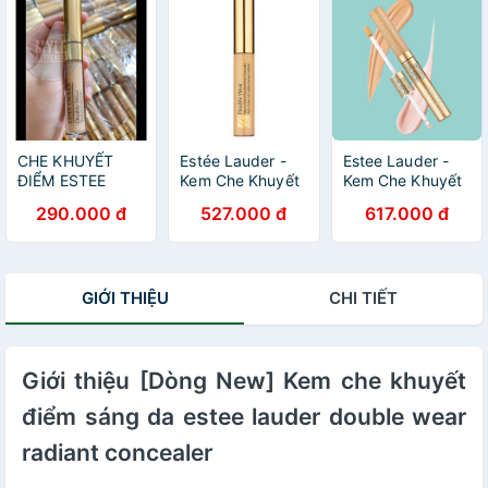
CHE KHUYẾT
Estée Lauder -
Estee Lauder -
ĐIỂM ESTEE
Kem Che Khuyết
Kem Che Khuyết
LAUDER 2W
Điểm Double
Điểm Dưỡng Ẩm,
290.000 đ
527.000 đ
617.000 đ
LIGHT MEDIUM
Wear Stay-in-
Lâu Trôi Estee
Place Flawless
Lauder 24H
Wear Concealer
Double Wear
7ml
Instant Fix
GIỚI THIỆU
CHI TIẾT
Concealer
Giới thiệu [Dòng New] Kem che khuyết
điểm sáng da estee lauder double wear
radiant concealer