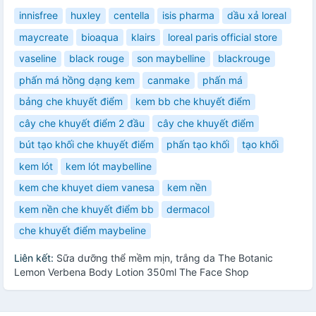
innisfree
huxley
centella
isis pharma
dầu xả loreal
maycreate
bioaqua
klairs
loreal paris official store
vaseline
black rouge
son maybelline
blackrouge
phấn má hồng dạng kem
canmake
phấn má
bảng che khuyết điểm
kem bb che khuyết điểm
cây che khuyết điểm 2 đầu
cây che khuyết điểm
bút tạo khối che khuyết điểm
phấn tạo khối
tạo khối
kem lót
kem lót maybelline
kem che khuyet diem vanesa
kem nền
kem nền che khuyết điểm bb
dermacol
che khuyết điểm maybeline
Liên kết:
Sữa dưỡng thể mềm mịn, trắng da The Botanic
Lemon Verbena Body Lotion 350ml The Face Shop