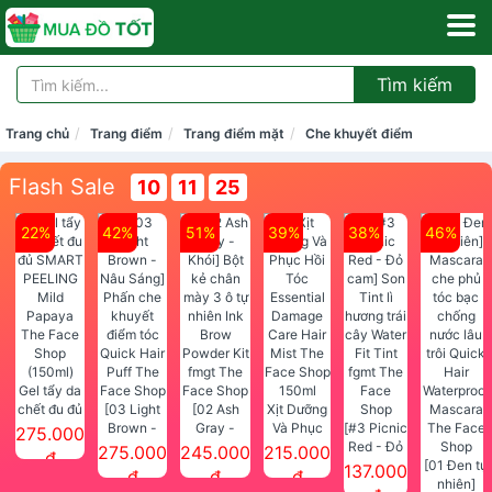
Tìm kiếm
Trang chủ
Trang điểm
Trang điểm mặt
Che khuyết điểm
Flash Sale
10
11
25
22%
42%
51%
39%
38%
46%
Gel tẩy da
chết đu đủ
[03 Light
[02 Ash
Xịt Dưỡng
SMART
Brown -
Gray -
Và Phục
[#3 Picnic
275.000
PEELING
Nâu Sáng]
Khói] Bột
Hồi Tóc
Red - Đỏ
275.000
245.000
215.000
đ
Mild
Phấn che
kẻ chân
Essential
cam] Son
[01 Đen tự
137.000
đ
đ
đ
Papaya
khuyết
mày 3 ô tự
Damage
Tint lì
nhiên]