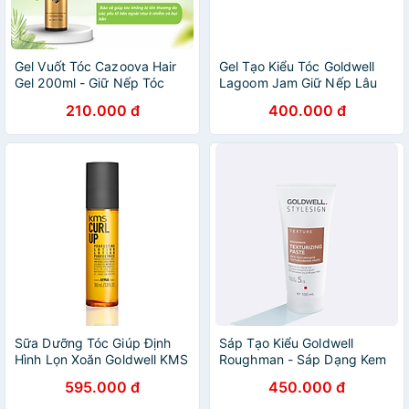
Gel Vuốt Tóc Cazoova Hair
Gel Tạo Kiểu Tóc Goldwell
Gel 200ml - Giữ Nếp Tóc
Lagoom Jam Giữ Nếp Lâu
Xoăn, Dưỡng Tóc Mềm Mại,
Với Kết Cấu Và Độ Phồng
210.000 đ
400.000 đ
Bóng Mượt
Lên Đến 72 Giờ 150ml
Sữa Dưỡng Tóc Giúp Định
Sáp Tạo Kiểu Goldwell
Hình Lọn Xoăn Goldwell KMS
Roughman - Sáp Dạng Kem
Curlup Kiểm Soát Xơ Rối,
Nhanh Khô, Không Bết Dính,
595.000 đ
450.000 đ
Chống Ẩm Đến 72h - 100ml
Giữ Nếp Lên Đến 72h 100ml