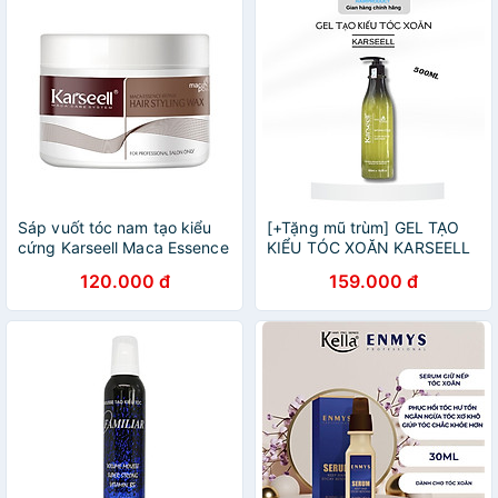
Sáp vuốt tóc nam tạo kiểu
[+Tặng mũ trùm] GEL TẠO
cứng Karseell Maca Essence
KIỂU TÓC XOĂN KARSEELL
Hair Styling Wax 100ml
MACA STYLING 500ML
120.000 đ
159.000 đ