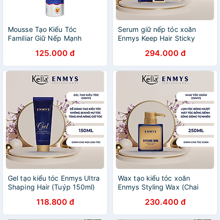
Mousse Tạo Kiểu Tóc
Serum giữ nếp tóc xoăn
Familiar Giữ Nếp Mạnh
Enmys Keep Hair Sticky
250ml
Bending (Chai 30ml)
125.000 đ
294.000 đ
Gel tạo kiểu tóc Enmys Ultra
Wax tạo kiểu tóc xoăn
Shaping Hair (Tuýp 150ml)
Enmys Styling Wax (Chai
250ml)
118.800 đ
230.400 đ