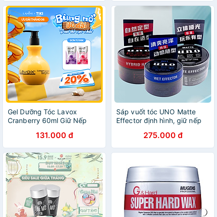
Gel Dưỡng Tóc Lavox
Sáp vuốt tóc UNO Matte
Cranberry 60ml Giữ Nếp
Effector định hình, giữ nếp
Tóc, Tăng Độ Bóng, Dưỡng
tóc Nhật Bản 80g
131.000 đ
275.000 đ
Ẩm Tóc Mượt Lamimi Chính
Hãng