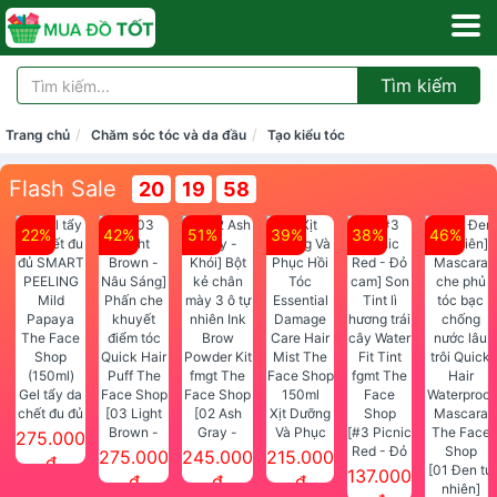
Tìm kiếm
Trang chủ
Chăm sóc tóc và da đầu
Tạo kiểu tóc
Flash Sale
20
19
57
22%
42%
51%
39%
38%
46%
Gel tẩy da
chết đu đủ
[03 Light
[02 Ash
Xịt Dưỡng
SMART
Brown -
Gray -
Và Phục
[#3 Picnic
275.000
PEELING
Nâu Sáng]
Khói] Bột
Hồi Tóc
Red - Đỏ
275.000
245.000
215.000
đ
Mild
Phấn che
kẻ chân
Essential
cam] Son
[01 Đen tự
137.000
đ
đ
đ
Papaya
khuyết
mày 3 ô tự
Damage
Tint lì
nhiên]