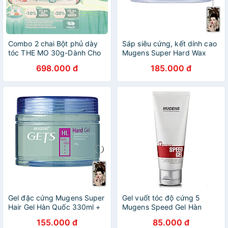
Combo 2 chai Bột phủ dày
Sáp siêu cứng, kết dính cao
tóc THE MO 30g-Dành Cho
Mugens Super Hard Wax
Tóc Thưa, Tóc Mỏng-Tăng
Hàn Quốc 90g + Móc khóa
698.000 đ
185.000 đ
Sự Tự Tin Trong Từng Sợi
Gel đặc cứng Mugens Super
Gel vuốt tóc độ cứng 5
Hair Gel Hàn Quốc 330ml +
Mugens Speed Gel Hàn
Móc khóa
Quốc 100ml
155.000 đ
85.000 đ