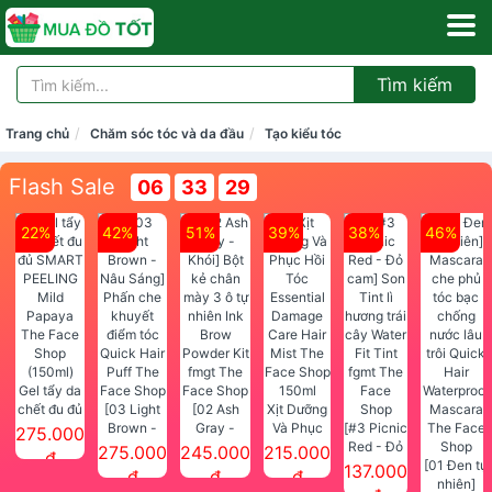
Tìm kiếm
Trang chủ
Chăm sóc tóc và da đầu
Tạo kiểu tóc
Flash Sale
06
33
29
22%
42%
51%
39%
38%
46%
Gel tẩy da
chết đu đủ
[03 Light
[02 Ash
Xịt Dưỡng
SMART
Brown -
Gray -
Và Phục
[#3 Picnic
275.000
PEELING
Nâu Sáng]
Khói] Bột
Hồi Tóc
Red - Đỏ
275.000
245.000
215.000
đ
Mild
Phấn che
kẻ chân
Essential
cam] Son
[01 Đen tự
137.000
đ
đ
đ
Papaya
khuyết
mày 3 ô tự
Damage
Tint lì
nhiên]