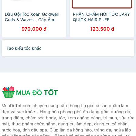
Dầu Gội Tóc Xoăn Goldwell
PHẤN CHẤM HÓI TÓC JARY
Curls & Waves – Cấp Ẩm
QUICK HAIR PUFF
Sâu, Dưỡng Mềm, Bồng
970.000 đ
123.500 đ
Bềnh
Tạo kiểu tóc khác
MuaDoTot.com chuyên cung cấp thông tin giá cả sản phẩm làm
đẹp và sức khỏe... Hàng hóa phong phú đa dạng gồm dưỡng da,
trang điểm, chăm sóc body, tóc, kem chống nắng, trị mụn, sữa rửa
mặt, thực phẩm chức năng, dụng cụ làm đẹp, dụng cụ cá nhân,
nước hoa, tinh dầu spa. Giúp làn da hồng hào, trắng da, ngừa lão
hóa, căng tràn sức sống... Bằng khả năng sẵn có cùng sự nỗ lực