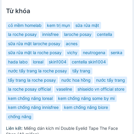
Từ khóa
cỏ mềm homelab
kem trị mụn
sữa rửa mặt
la roche posay
innisfree
laroche posay
centella
sữa rửa mặt laroche posay
acnes
sữa rửa mặt la roche posay
vichy
neutrogena
senka
hada labo
loreal
skin1004
centella skin1004
nước tẩy trang la roche posay
tẩy trang
tẩy trang la roche posay
nước hoa hồng
nước tẩy trang
la roche posay official
vaseline
shiseido vn official store
kem chống nắng loreal
kem chống nắng some by mi
kem chống nắng innisfree
kem chống nắng biore
chống nắng
Liên kết:
Miếng dán kích mí Double Eyelid Tape The Face