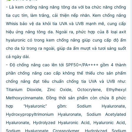
- Là kem chống nắng nâng tông da với ba chức năng chống
tia cực tím, làm trắng, cải thiện nếp nhăn. Kem chống nắng
Whisis bảo vệ da khỏi tia UVA và UVB mạnh mẽ, cung cấp
hiệu ứng nâng tông da. Ngoài ra, phức hợp của 8 loại axit
hyaluronic có trong kem chống nắng giúp cung cấp độ ẩm
cho da từ trong ra ngoài, giúp da ẩm mượt và tươi sáng suốt
cả ngày dài.
- Độ chống nắng cao lên tới SPF50+/PA++++ gồm 4 thành
phần chống nắng cao cấp không thể thiếu cho sản phẩm
chống nắng đạt tiêu chuẩn chống tia UVA và UVB như:
Titanium Dioxide, Zinc Oxide, Octocrylene, Ethylhexyl
Methoxycinnamate. Đồng thời sản phẩm còn chứa 8 phức
hợp “Hyaluronic” gồm: Sodium Hyaluronate,
Hydroxypropyltrimonium Hyaluronate, Sodium Acetylated
Hyaluronate, Hydrolyzed Hyaluronic Acid, Hyaluronic Acid,
Sodium Hyaluronate Crosspolymer, Hydrolyzed Sodium