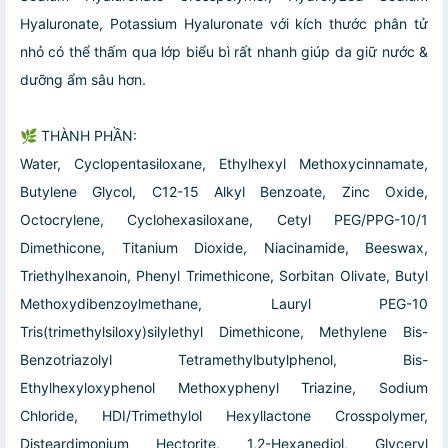
Hyaluronate, Potassium Hyaluronate với kích thước phân tử
nhỏ có thể thấm qua lớp biểu bì rất nhanh giúp da giữ nước &
dưỡng ẩm sâu hơn.
🌿 THÀNH PHẦN:
Water, Cyclopentasiloxane, Ethylhexyl Methoxycinnamate,
Butylene Glycol, C12-15 Alkyl Benzoate, Zinc Oxide,
Octocrylene, Cyclohexasiloxane, Cetyl PEG/PPG-10/1
Dimethicone, Titanium Dioxide, Niacinamide, Beeswax,
Triethylhexanoin, Phenyl Trimethicone, Sorbitan Olivate, Butyl
Methoxydibenzoylmethane, Lauryl PEG-10
Tris(trimethylsiloxy)silylethyl Dimethicone, Methylene Bis-
Benzotriazolyl Tetramethylbutylphenol, Bis-
Ethylhexyloxyphenol Methoxyphenyl Triazine, Sodium
Chloride, HDI/Trimethylol Hexyllactone Crosspolymer,
Disteardimonium Hectorite, 1,2-Hexanediol, Glyceryl