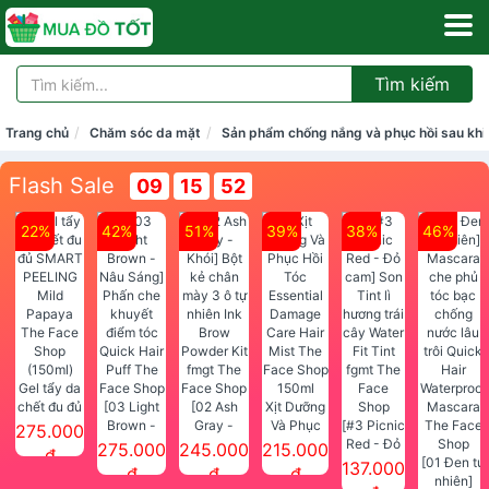
Tìm kiếm
Trang chủ
Chăm sóc da mặt
Sản phẩm chống nắng và phục hồi sau khi
Flash Sale
09
15
52
22%
42%
51%
39%
38%
46%
Gel tẩy da
chết đu đủ
[03 Light
[02 Ash
Xịt Dưỡng
SMART
Brown -
Gray -
Và Phục
[#3 Picnic
275.000
PEELING
Nâu Sáng]
Khói] Bột
Hồi Tóc
Red - Đỏ
275.000
245.000
215.000
đ
Mild
Phấn che
kẻ chân
Essential
cam] Son
[01 Đen tự
137.000
đ
đ
đ
Papaya
khuyết
mày 3 ô tự
Damage
Tint lì
nhiên]