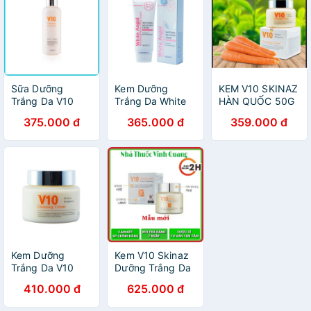
Sữa Dưỡng
Kem Dưỡng
KEM V10 SKINAZ
Trắng Da V10
Trắng Da White
HÀN QUỐC 50G
Gleaming
Angel Skinaz Hàn
DƯỠNG DA MỊN
375.000 đ
365.000 đ
359.000 đ
Emulsion Skinaz
Quốc Cao Cấp
MÀNG
180ml
Kem Dưỡng
Kem V10 Skinaz
Trắng Da V10
Dưỡng Trắng Da
Skinaz Gleaming
Giảm Nám Tàn
410.000 đ
625.000 đ
Cream Cao Cấp
Nhang [Chính
Hàn Quốc
Hãng]