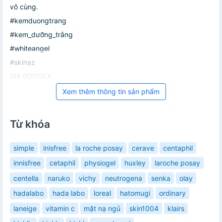
vô cùng.
#kemduongtrang
#kem_dưỡng_trắng
#whiteangel
#skinaz
Giá GOOGLX
Xem thêm thông tin sản phẩm
Từ khóa
simple
inisfree
la roche posay
cerave
centaphil
innisfree
cetaphil
physiogel
huxley
laroche posay
centella
naruko
vichy
neutrogena
senka
olay
hadalabo
hada labo
loreal
hatomugi
ordinary
laneige
vitamin c
mặt nạ ngủ
skin1004
klairs