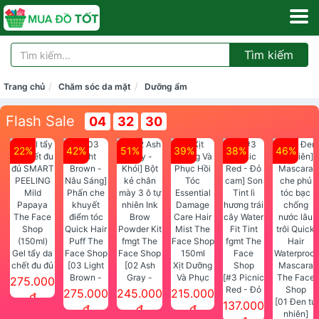
Tìm kiếm
Trang chủ
Chăm sóc da mặt
Dưỡng ẩm
Flash Sale
04
32
30
22%
42%
51%
39%
38%
46%
Gel tẩy da
chết đu đủ
[03 Light
[02 Ash
Xịt Dưỡng
SMART
Brown -
Gray -
Và Phục
[#3 Picnic
275.000
PEELING
Nâu Sáng]
Khói] Bột
Hồi Tóc
Red - Đỏ
275.000
245.000
215.000
đ
Mild
Phấn che
kẻ chân
Essential
cam] Son
[01 Đen tự
137.000
đ
đ
đ
Papaya
khuyết
mày 3 ô tự
Damage
Tint lì
nhiên]