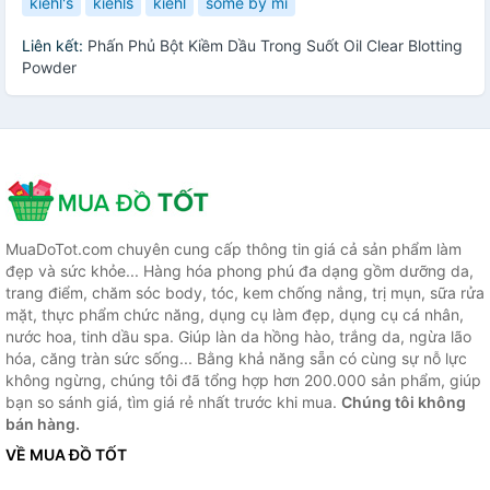
kiehl's
kiehls
kiehl
some by mi
Liên kết:
Phấn Phủ Bột Kiềm Dầu Trong Suốt Oil Clear Blotting
Powder
MuaDoTot.com chuyên cung cấp thông tin giá cả sản phẩm làm
đẹp và sức khỏe... Hàng hóa phong phú đa dạng gồm dưỡng da,
trang điểm, chăm sóc body, tóc, kem chống nắng, trị mụn, sữa rửa
mặt, thực phẩm chức năng, dụng cụ làm đẹp, dụng cụ cá nhân,
nước hoa, tinh dầu spa. Giúp làn da hồng hào, trắng da, ngừa lão
hóa, căng tràn sức sống... Bằng khả năng sẵn có cùng sự nỗ lực
không ngừng, chúng tôi đã tổng hợp hơn 200.000 sản phẩm, giúp
bạn so sánh giá, tìm giá rẻ nhất trước khi mua.
Chúng tôi không
bán hàng.
VỀ MUA ĐỒ TỐT