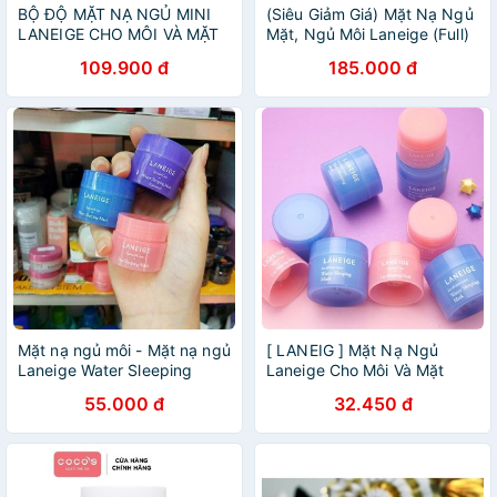
BỘ ĐỘ MẶT NẠ NGỦ MINI
(Siêu Giảm Giá) Mặt Nạ Ngủ
LANEIGE CHO MÔI VÀ MẶT
Mặt, Ngủ Môi Laneige (Full)
109.900 đ
185.000 đ
Mặt nạ ngủ môi - Mặt nạ ngủ
[ LANEIG ] Mặt Nạ Ngủ
Laneige Water Sleeping
Laneige Cho Môi Và Mặt
Mask
Mẫu Mới
55.000 đ
32.450 đ