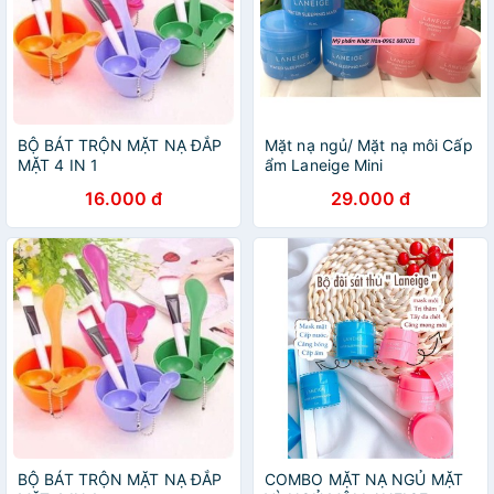
BỘ BÁT TRỘN MẶT NẠ ĐẮP
Mặt nạ ngủ/ Mặt nạ môi Cấp
MẶT 4 IN 1
ẩm Laneige Mini
16.000 đ
29.000 đ
BỘ BÁT TRỘN MẶT NẠ ĐẮP
COMBO MẶT NẠ NGỦ MẶT