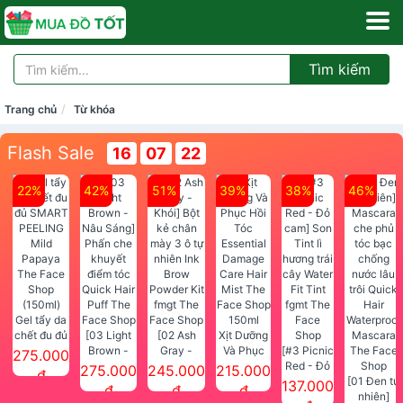
Tìm kiếm
Trang chủ
Từ khóa
Flash Sale
16
07
20
22%
42%
51%
39%
38%
46%
Gel tẩy da
chết đu đủ
[03 Light
[02 Ash
Xịt Dưỡng
SMART
Brown -
Gray -
Và Phục
[#3 Picnic
275.000
PEELING
Nâu Sáng]
Khói] Bột
Hồi Tóc
Red - Đỏ
275.000
245.000
215.000
đ
Mild
Phấn che
kẻ chân
Essential
cam] Son
[01 Đen tự
137.000
đ
đ
đ
Papaya
khuyết
mày 3 ô tự
Damage
Tint lì
nhiên]