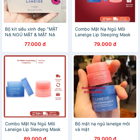
Bộ kit siêu xinh đẹp "MẶT
Combo Mặt Nạ Ngủ Môi
NẠ NGỦ MẶT & MẶT NẠ
Laneige Lip Sleeping Mask
NGỦ MÔI" LANEIGE
Berry + Mặt Nạ Ngủ Mặt
77.000 đ
79.000 đ
Combo Mặt Nạ Ngủ Môi
Bộ mặt nạ ngủ laneige môi
Laneige Lip Sleeping Mask
và mặt
Berry + Mặt Nạ Ngủ Mặt
89.000 đ
79.000 đ