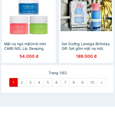
Mặt nạ ngủ mặt/môi mini
Set Dưỡng Laneige Birthday
CARE:NEL Lip Sleeping
Gift Set gồm mặt nạ môi,
Mask 5g
mặt nạ ngủ mặt và kem
54.000 đ
189.000 đ
dưỡng (Có Bill)
Trang 1/62
1
2
3
4
5
6
7
8
9
10
»