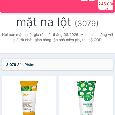
đ
The Face
điểm tóc
nhiên Ink
Care Hair
hương trái
Mascara
245.000
Shop
Quick Hair
Brow
Mist The
cây Water
che phủ
đ
(150ml)
Puff The
Powder Kit
Face Shop
Fit Tint
tóc bạc
Face Shop
fmgt The
150ml
fgmt The
chống
mặt na lột
Face Shop
Face
nước lâu
(3079)
Shop
trôi Quick
Hair
Waterproof
Nơi bán mặt na lột giá rẻ nhất tháng 08/2026. Mua chính hãng với
Mascara
giá tốt nhất, giao hàng tận nhà miễn phí, thu hộ COD
The Face
Shop
3.079
Sản Phẩm