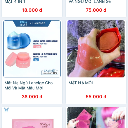
MẶT 4 IN 1
VÀ NGỦ MÔI LANEIGE
MINISIZE
18.000 đ
75.000 đ
Mặt Nạ Ngủ Laneige Cho
MẶT NẠ MÔI
Môi Và Mặt Mẫu Mới
36.000 đ
55.000 đ