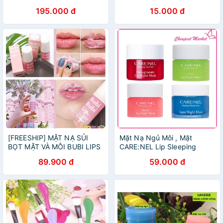
195.000 đ
15.000 đ
[FREESHIP] MẶT NẠ SỦI
Mặt Nạ Ngủ Môi , Mặt
BỌT MẶT VÀ MÔI BUBI LIPS
CARE:NEL Lip Sleeping
Mask 5g
89.900 đ
59.000 đ