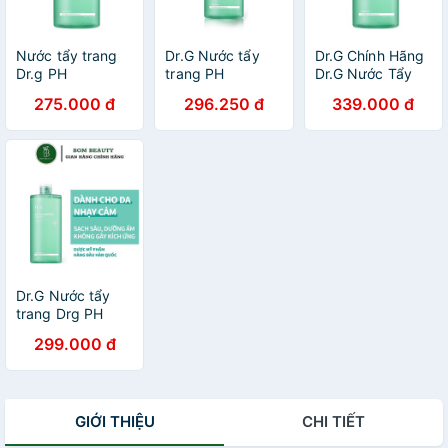
Nước tẩy trang
Dr.G Nước tẩy
Dr.G Chính Hãng
Dr.g PH
trang PH
Dr.G Nước Tẩy
Cleansing water
Cleansing water
Trang PH
275.000 đ
296.250 đ
339.000 đ
490ml- Chính
490ml
Cleansing water
Hãng Hàn Quốc
490ml- Chính
Hãng Hàn Quốc
Dr.G Nước tẩy
trang Drg PH
Cleansing Water
299.000 đ
490ml
GIỚI THIỆU
CHI TIẾT