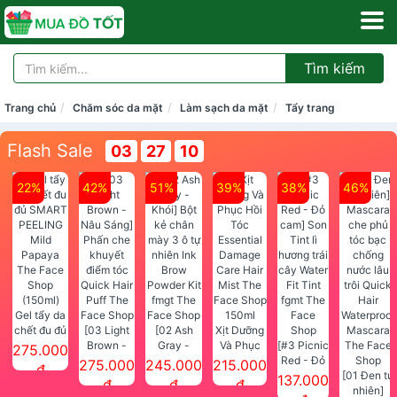
Tìm kiếm
Trang chủ
Chăm sóc da mặt
Làm sạch da mặt
Tẩy trang
Flash Sale
03
27
10
22%
42%
51%
39%
38%
46%
Gel tẩy da
chết đu đủ
[03 Light
[02 Ash
Xịt Dưỡng
SMART
Brown -
Gray -
Và Phục
[#3 Picnic
275.000
PEELING
Nâu Sáng]
Khói] Bột
Hồi Tóc
Red - Đỏ
275.000
245.000
215.000
đ
Mild
Phấn che
kẻ chân
Essential
cam] Son
[01 Đen tự
137.000
đ
đ
đ
Papaya
khuyết
mày 3 ô tự
Damage
Tint lì
nhiên]