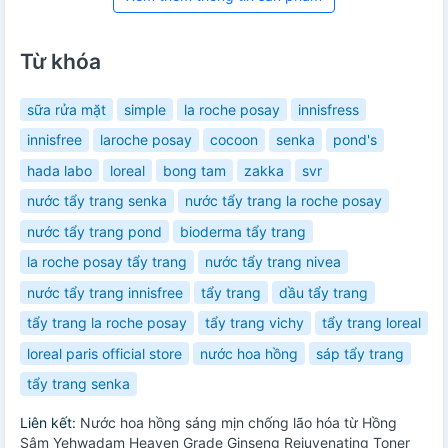
Từ khóa
sữa rửa mặt
simple
la roche posay
innisfress
innisfree
laroche posay
cocoon
senka
pond's
hada labo
loreal
bong tam
zakka
svr
nước tẩy trang senka
nước tẩy trang la roche posay
nước tẩy trang pond
bioderma tẩy trang
la roche posay tẩy trang
nước tẩy trang nivea
nước tẩy trang innisfree
tẩy trang
dầu tẩy trang
tẩy trang la roche posay
tẩy trang vichy
tẩy trang loreal
loreal paris official store
nước hoa hồng
sáp tẩy trang
tẩy trang senka
Liên kết:
Nước hoa hồng sáng mịn chống lão hóa từ Hồng
Sâm Yehwadam Heaven Grade Ginseng Rejuvenating Toner