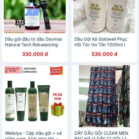
Dầu gội đầu trị dầu Davines
Dầu Gội Xả Goldwell Phục
Natural Tech Rebalancing
Hồi Tóc Hư Tổn 1000ml (
250ml + Tặng lược tạo kiểu
Hàng chính hãng)
330.000 đ
530.000 đ
Chaoba cao cấp
Weilaiya - Cặp dầu gội + xả
DÂY DẦU GỘI CLEAR MEN
giảm rụng, kích mọc tóc -
BẠC HÀ (1 DÂY 12 GÓI / 1