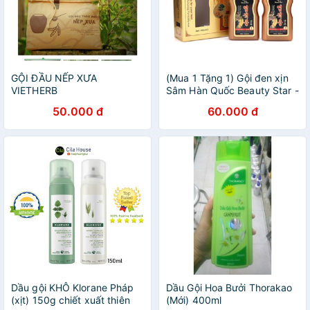
GỘI ĐẦU NẾP XƯA
(Mua 1 Tặng 1) Gội đen xịn
VIETHERB
Sâm Hàn Quốc Beauty Star -
2 chai ( 1 chai gội màu - 1
50.000 đ
60.000 đ
chai dưỡng tóc )
Dầu gội KHÔ Klorane Pháp
Dầu Gội Hoa Bưởi Thorakao
(xịt) 150g chiết xuất thiên
(Mới) 400ml