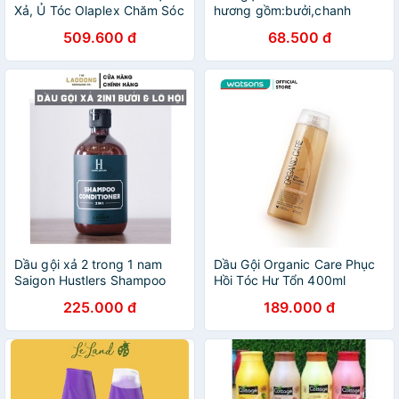
Xả, Ủ Tóc Olaplex Chăm Sóc
hương gồm:bưởi,chanh
Tóc, kem xả kho Phục Hồi
sả,hà thủ ô,bồ kết
509.600 đ
68.500 đ
Tóc Chuyên Nghiệp hàng
chính hãng
Dầu gội xả 2 trong 1 nam
Dầu Gội Organic Care Phục
Saigon Hustlers Shampoo
Hồi Tóc Hư Tổn 400ml
Conditioner 2 in 1 500ml
225.000 đ
189.000 đ