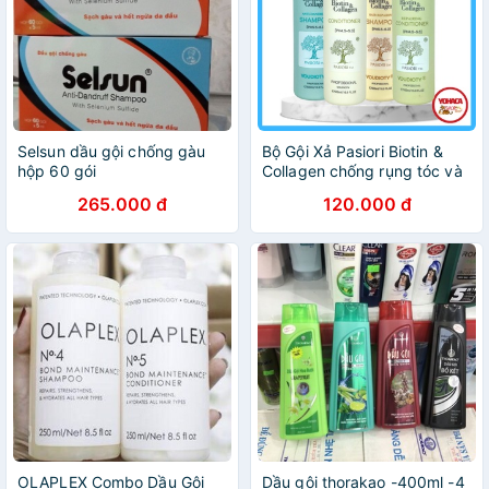
Selsun dầu gội chống gàu
Bộ Gội Xả Pasiori Biotin &
hộp 60 gói
Collagen chống rụng tóc và
kích thích mọc tóc 500ml
265.000 đ
120.000 đ
OLAPLEX Combo Dầu Gội
Dầu gội thorakao -400ml -4