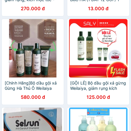
Tặng mini
GÓI 5g)
270.000 đ
13.000 đ
[Chính Hãng]Bộ dầu gội xả
[GỘI LẺ] Bộ dầu gội xả gừng
Gừng Hà Thủ Ô Weilaiya
Weilaiya, giảm rụng kích
mọc tóc Chính hãng
580.000 đ
125.000 đ