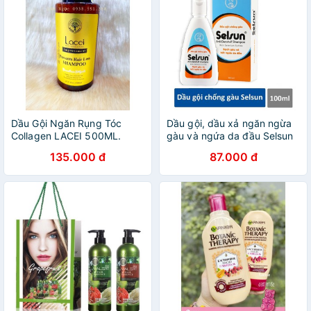
Dầu Gội Ngăn Rụng Tóc
Dầu gội, dầu xả ngăn ngừa
Collagen LACEI 500ML.
gàu và ngứa da đầu Selsun
Chiết xuất đậu nành và mầm
anti – dandruff
135.000 đ
87.000 đ
lúc mạch FREESHIP giúp tóc
shampoo100ml hàng chính
mềm mượt chắc khỏe
hãng Selsun