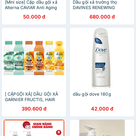
[Mini size] Cặp dầu gội xả
Dầu gội xả trường thọ
Alterna CAVIAR Anti Aging
DAVINES RENEWING
Replenishing Moisture
1000ml chính hãng
50.000 đ
680.000 đ
[ CẶPGỘI XẢ] DẦU GỘI XẢ
dầu gội dove 180g
GARNIER FRUCTIS, HAIR
FOOD, 350ML/CHAI, HÀNG
390.600 đ
42.000 đ
NỘI ĐỊA ĐỨC