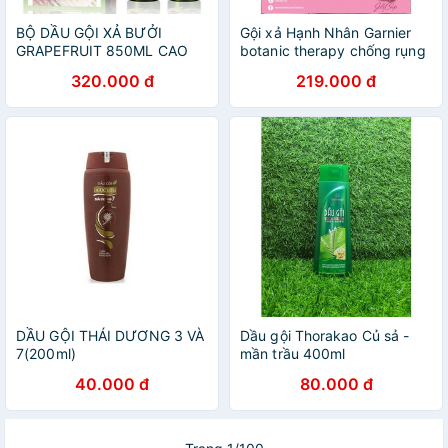
BỘ DẦU GỘI XẢ BƯỞI
Gội xả Hạnh Nhân Garnier
GRAPEFRUIT 850ML CAO
botanic therapy chống rụng
CẤP GIÚP TÓC MỀM MỊN,
tóc
320.000 đ
219.000 đ
CHẮC KHỎE
DẦU GỘI THÁI DƯƠNG 3 VÀ
Dầu gội Thorakao Củ sả -
7(200ml)
mần trầu 400ml
40.000 đ
80.000 đ