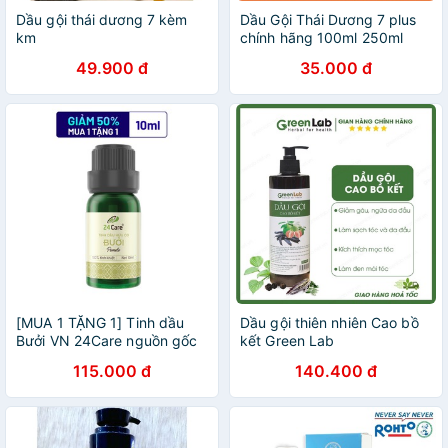
Dầu gội thái dương 7 kèm
Dầu Gội Thái Dương 7 plus
km
chính hãng 100ml 250ml
480 ml Hết Gầu Hết Ngứa
49.900 đ
35.000 đ
Tóc suôn mượt bồng bềnh
[MUA 1 TẶNG 1] Tinh dầu
Dầu gội thiên nhiên Cao bồ
Bưởi VN 24Care nguồn gốc
kết Green Lab
thiên nhiên 100% - xông
115.000 đ
140.400 đ
phòng, dưỡng tóc, giảm mỡ
bụng 10ml