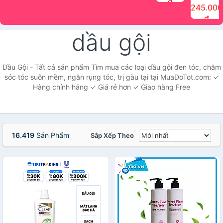
đ
The Face
điểm tóc
nhiên Ink
Care Hair
hương trái
Mascara
245.000
Shop
Quick Hair
Brow
Mist The
cây Water
che phủ
đ
(150ml)
Puff The
Powder Kit
Face Shop
Fit Tint
tóc bạc
Face Shop
fmgt The
150ml
fgmt The
chống
dầu gội
Face Shop
Face
nước lâu
Shop
trôi Quick
Hair
Waterproof
Dầu Gội - Tất cả sản phẩm Tìm mua các loại dầu gội đen tóc, chăm
Mascara
sóc tóc suôn mềm, ngăn rụng tóc, trị gàu tại tại MuaDoTot.com: ✓
The Face
Hàng chính hãng ✓ Giá rẻ hơn ✓ Giao hàng Free
Shop
16.419
Sản Phẩm
Sắp Xếp Theo