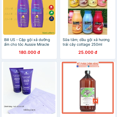
Bill US - Cặp gội xả dưỡng
Sữa tắm; dầu gội xả hương
ẩm cho tóc Aussie Miracle
trái cây cottage 250ml
Moist Shampoo Avocado &
180.000 đ
25.000 đ
Australian Jojoba Oil
360ml/chai