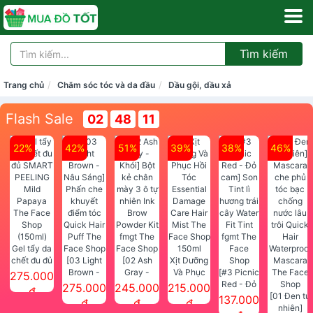
Tìm kiếm
Trang chủ
Chăm sóc tóc và da đầu
Dầu gội, dầu xả
Flash Sale
02
48
10
22%
42%
51%
39%
38%
46%
Gel tẩy da
chết đu đủ
[03 Light
[02 Ash
Xịt Dưỡng
SMART
Brown -
Gray -
Và Phục
[#3 Picnic
275.000
PEELING
Nâu Sáng]
Khói] Bột
Hồi Tóc
Red - Đỏ
275.000
245.000
215.000
đ
Mild
Phấn che
kẻ chân
Essential
cam] Son
[01 Đen tự
137.000
đ
đ
đ
Papaya
khuyết
mày 3 ô tự
Damage
Tint lì
nhiên]