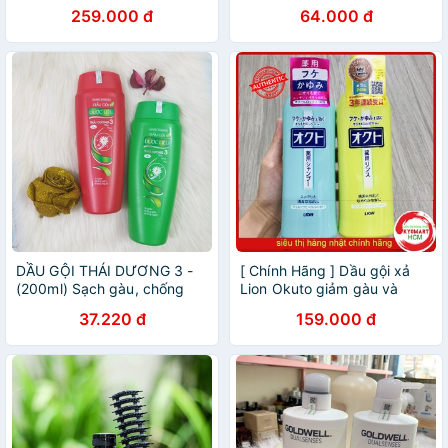
nhiên - Cila House
259.000 đ
64.000 đ
DẦU GỘI THÁI DƯƠNG 3 -
[ Chính Hãng ] Dầu gội xả
(200ml) Sạch gàu, chống
Lion Okuto giảm gàu và
ngứa và rụng tóc
ngứa Nhật Bản 320ml
37.220 đ
159.000 đ