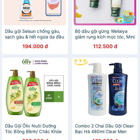
Dầu gội Selsun chống gàu,
Bộ dầu gội gừng Weilaiya
sạch gàu & hết ngứa da đầu
giảm rụng kích mọc tóc, Mini
Selsun Anti-Dandruff
size (gội 20ml + xả 20ml)
194.000 đ
112.500 đ
Shampoo 250ml
Dầu Gội Ôliv Nuôi Dưỡng
Combo 2 Chai Dầu Gội Clear
Tóc Bồng Bềnh/ Chắc Khỏe
Bạc Hà 480ml Clear Men
1L
450ml