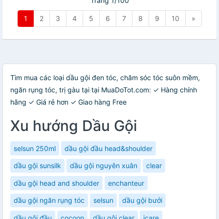
Trang 1/100
1
2
3
4
5
6
7
8
9
10
»
Tìm mua các loại dầu gội đen tóc, chăm sóc tóc suôn mềm,
ngăn rụng tóc, trị gàu tại tại MuaDoTot.com: ✓ Hàng chính
hãng ✓ Giá rẻ hơn ✓ Giao hàng Free
Xu hướng Dầu Gội
selsun 250ml
dầu gội đầu head&shoulder
dầu gội sunsilk
dầu gội nguyên xuân
clear
dầu gội head and shoulder
enchanteur
dầu gội ngăn rụng tóc
selsun
dầu gội bưởi
dầu gội đầu
cocoon
dầu gội clear
icare