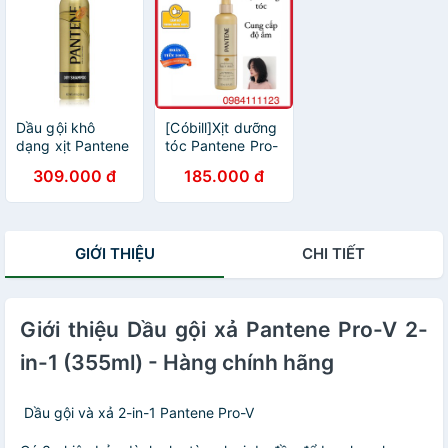
Dầu gội khô
[Cóbill]Xịt dưỡng
dạng xịt Pantene
tóc Pantene Pro-
Pro-V Dry
V Conditioning
309.000 đ
185.000 đ
Shampoo
Hair Mist
Original Fresh
Detangler 252ML
140g (Mỹ)
GIỚI THIỆU
CHI TIẾT
Giới thiệu Dầu gội xả Pantene Pro-V 2-
in-1 (355ml) - Hàng chính hãng
Dầu gội và xả 2-in-1 Pantene Pro-V