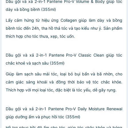
Dầu gội và xả 2-in-1 Pantene Pro-V Volume & Body giúp tóc
dày và bồng bềnh (355ml)
Lấy cảm hứng từ hiệu ứng Collagen giúp làm dày và bồng
bềnh tóc đến 24h, tha hồ thả tóc và tạo kiểu như ý. Sản phẩm
thích hợp cho tóc thưa, xẹp, tóc uốn.
Dầu gội và xả 2-in-1 Pantene Pro-V Classic Clean giúp tóc
chắc khoẻ và sạch sâu (355ml)
Giúp làm sạch sâu mái tóc, loại bỏ bụi bẩn và bã nhờn, cho
cảm giác sảng khoái và đồng thời bảo vệ tóc chắc khỏe.
Thích hợp với mọi loại tóc, đặc biệt là tóc yếu, dễ gãy rụng.
Dầu gội và xả 2-in-1 Pantene Pro-V Daily Moisture Renewal
giúp dưỡng ẩm và phục hồi tóc (355ml)
Hỗ trợ phục hồi độ ẩm cho tóc, giúp tóc chắc khỏe và bóng