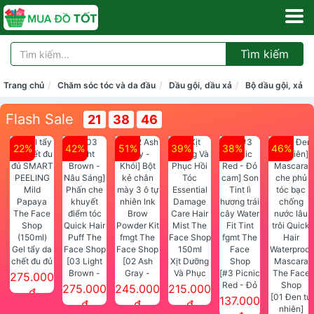
Tìm kiếm
Trang chủ
Chăm sóc tóc và da đầu
Dầu gội, dầu xả
Bộ dầu gội, xả
Flash Sale
21
38
46
22%
42%
51%
39%
38%
46%
Gel tẩy da
chết đu đủ
[03 Light
[02 Ash
Xịt Dưỡng
SMART
Brown -
Gray -
Và Phục
[#3 Picnic
275.000
PEELING
Nâu Sáng]
Khói] Bột
Hồi Tóc
Red - Đỏ
275.000
245.000
215.000
đ
Mild
Phấn che
kẻ chân
Essential
cam] Son
[01 Đen tự
137.000
đ
đ
đ
Papaya
khuyết
mày 3 ô tự
Damage
Tint lì
nhiên]