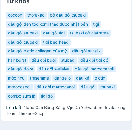
Từ khóa
cocoon
thorakao
bộ dầu gội tsubaki
dầu gội đen tóc komi thảo dược nhật bản
tigi
dầu gội stubaki
dầu gội tigi
tsubaki official store
dầu gội tsubaki
tigi bed head
dầu gội biotin collagen của mỹ
dầu gội sunsilk
hair burst
dầu gội bưởi
stubaki
dầu gội tigi đỏ
dầu gội dove
dầu gội weilaiya
dầu gội moroccanoil
mộc nhu
tresemmé
dangello
dầu xả
biotin
moroccanoil
dầu gội maroccanoil
dầu gội
tsubaki
combo sunsilk
tigi đỏ
Liên kết:
Nước Cân Bằng Sáng Mịn Da Yehwadam Revitalizing
Toner TheFaceShop