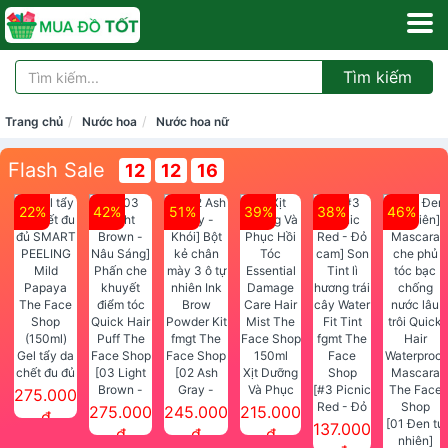
Tìm kiếm
Trang chủ
Nước hoa
Nước hoa nữ
Flash Sale
12
12
15
22%
42%
51%
39%
38%
46%
Gel tẩy da
chết đu đủ
[03 Light
[02 Ash
Xịt Dưỡng
SMART
Brown -
Gray -
Và Phục
[#3 Picnic
275.000
PEELING
Nâu Sáng]
Khói] Bột
Hồi Tóc
Red - Đỏ
275.000
245.000
215.000
đ
Mild
Phấn che
kẻ chân
Essential
cam] Son
[01 Đen tự
137.000
đ
đ
đ
Papaya
khuyết
mày 3 ô tự
Damage
Tint lì
nhiên]