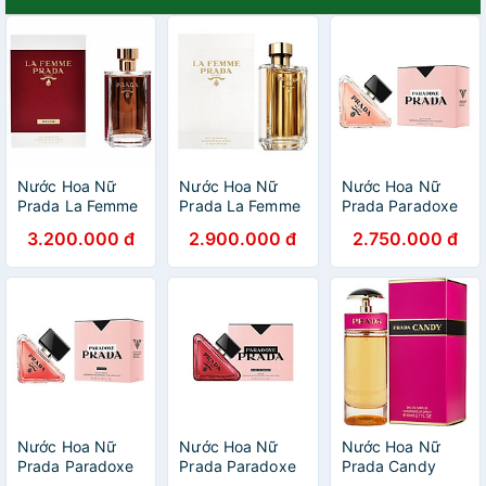
Nước Hoa Nữ
Nước Hoa Nữ
Nước Hoa Nữ
Prada La Femme
Prada La Femme
Prada Paradoxe
Intense Eau De
Prada Eau De
Eau De Parfum
3.200.000 đ
2.900.000 đ
2.750.000 đ
Parfum 100ml
Parfum 100ml
Nước Hoa Nữ
Nước Hoa Nữ
Nước Hoa Nữ
Prada Paradoxe
Prada Paradoxe
Prada Candy
Intense Eau De
Radical Essence
Edp 80ml