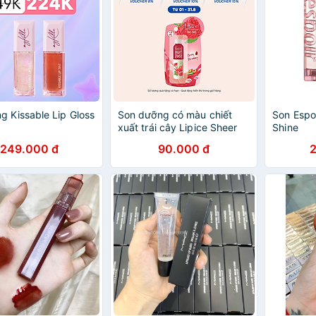
g Kissable Lip Gloss
Son dưỡng có màu chiết
Son Espo
xuất trái cây Lipice Sheer
Shine
Color Fruit Juice Berry 4g
249.000 đ
90.000 đ