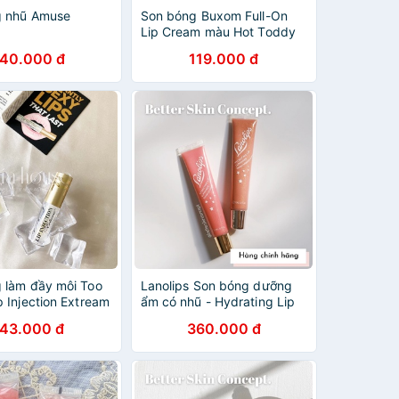
g nhũ Amuse
Son bóng Buxom Full-On
Lip Cream màu Hot Toddy
Mini unbox 2ml
140.000 đ
119.000 đ
 làm đầy môi Too
Lanolips Son bóng dưỡng
 Injection Extream
ẩm có nhũ - Hydrating Lip
1.5g
Luminizer
143.000 đ
360.000 đ