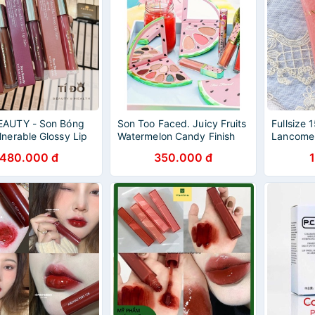
EAUTY - Son Bóng
Son Too Faced. Juicy Fruits
Fullsize
lnerable Glossy Lip
Watermelon Candy Finish
Lancome 
Lip Gloss
Gloss 02 
480.000 đ
350.000 đ
hồng nhạ