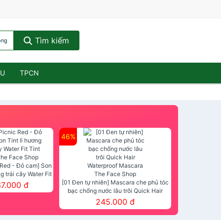
Tìm kiếm
óng
ẦU
TPCN
46%
 Red - Đỏ cam] Son
ng trái cây Water Fit
mt The Face Shop
[01 Đen tự nhiên] Mascara che phủ tóc
37.000 đ
bạc chống nước lâu trôi Quick Hair
Waterproof Mascara The Face Shop
245.000 đ