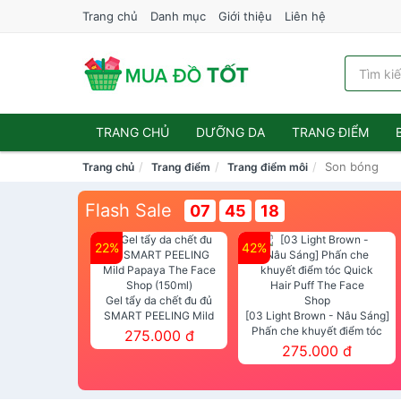
Trang chủ
Danh mục
Giới thiệu
Liên hệ
TRANG CHỦ
DƯỠNG DA
TRANG ĐIỂM
Son bóng
Trang chủ
Trang điểm
Trang điểm môi
Flash Sale
07
45
16
22%
42%
Gel tẩy da chết đu đủ
SMART PEELING Mild
[03 Light Brown - Nâu Sáng]
Papaya The Face Shop
Phấn che khuyết điểm tóc
275.000 đ
(150ml)
Quick Hair Puff The Face Shop
275.000 đ