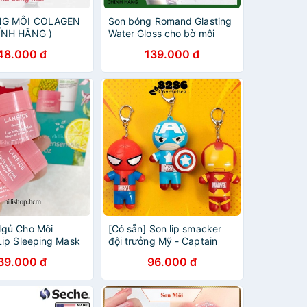
NG MÔI COLAGEN
Son bóng Romand Glasting
ÍNH HÃNG )
Water Gloss cho bờ môi
căng mịn - Vamima
48.000 đ
139.000 đ
gủ Cho Môi
[Có sẵn] Son lip smacker
Lip Sleeping Mask
đội trưởng Mỹ - Captain
America - Siêu nhân Marvel
39.000 đ
96.000 đ
(made in USA)