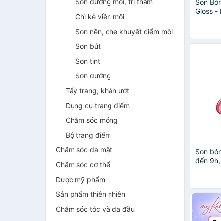
Son dưỡng môi, trị thâm
Son Bón
Gloss -
Chì kẻ viền môi
Son nền, che khuyết điểm môi
Son bút
Son tint
Son dưỡng
Tẩy trang, khăn ướt
Dụng cụ trang điểm
Chăm sóc móng
Bộ trang điểm
Chăm sóc da mặt
Son bón
đến 9h,
Chăm sóc cơ thể
căng mọ
Me Long
Dược mỹ phẩm
1.6g No
Sản phẩm thiên nhiên
Chăm sóc tóc và da đầu