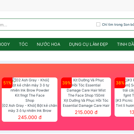
Chỉ tìm trong Son b
BODY
TÓC
NƯỚC HOA
DỤNG CỤ LÀM ĐẸP
TINH D
51%
39%
38%
Xịt Dưỡng Và Phục Hồi Tóc
[#3 Picnic
[02 Ash Gray - Khói] Bột kẻ chân
Essential Damage Care Hair
Tint lì hươ
mày 3 ô tự nhiên Ink Brow
Mist The Face Shop 150ml
Tint fg
215.000 đ
1
Powder Kit fmgt The Face Shop
245.000 đ