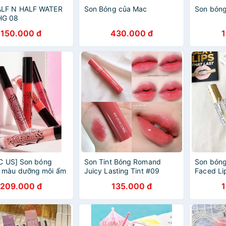
LF N HALF WATER
Son Bóng của Mac
Son bón
HG 08
150.000 đ
430.000 đ
AC US] Son bóng
Son Tint Bóng Romand
Son bóng
 màu dưỡng môi ẩm
Juicy Lasting Tint #09
Faced Lip
ọng Powerglass
LITCHI CORAL
Minisize 
209.000 đ
135.000 đ
g Lip Gloss 2,8ml