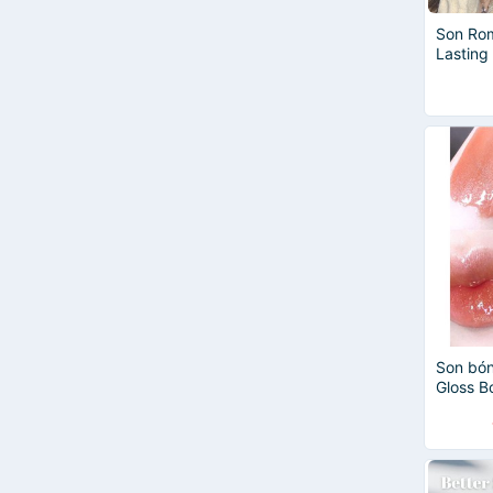
Maybelline New York
Revlon
Son Ro
Sephora
Lasting
Sangria
Dear Dahlia
e.l.f
Son bón
Gloss B
Luminiz