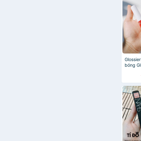
Glossier
bóng Gl
màu Cle
Hologra