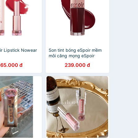
ir Lipstick Nowear
Son tint bóng eSpoir mềm
môi căng mọng eSpoir
Couture Lip Tint Shine
265.000 đ
239.000 đ