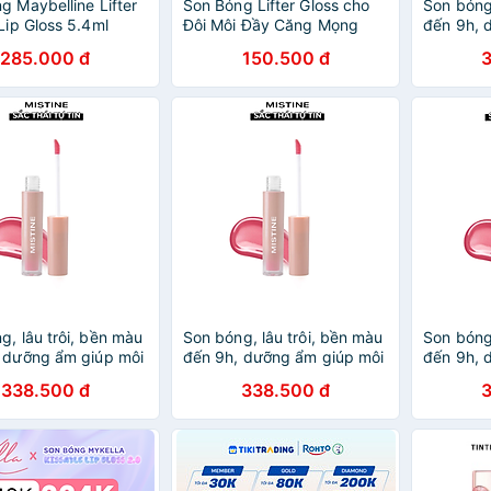
g Maybelline Lifter
Son Bóng Lifter Gloss cho
Son bóng,
 Lip Gloss 5.4ml
Đôi Môi Đầy Căng Mọng
đến 9h, 
Kẹo cùng Hyaluronic Acid
căng mọn
285.000 đ
150.500 đ
Maybelline New York 5.4ML
Me Long 
1.6g No.
g, lâu trôi, bền màu
Son bóng, lâu trôi, bền màu
Son bóng,
 dưỡng ẩm giúp môi
đến 9h, dưỡng ẩm giúp môi
đến 9h, 
ng Mistine Choose
căng mọng Mistine Choose
căng mọn
338.500 đ
338.500 đ
 Watering Lip Gloss
Me Long Watering Lip Gloss
Me Long 
.06
1.6g No.05
1.6g No.