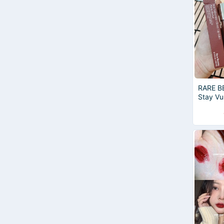
100% Pure
Amuse
Bobbi Brown
Buxom
CLINIQUE
Kiss Beauty
maffick
Espoir
RARE B
Mistine
Stay Vu
bareMinerals Original
Balm
Becca Fitzpatrick
GOGO TALES
M’aycreate
Mira
Yves Saint Laurent
Anastasia Beverly Hill
BEAUTY TREATS
Essence
Glossier
L'Oréal Paris