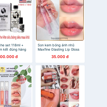
he set 118ml +
Son kem bóng ánh nhũ
m kết đúng hàng
Maxfine Glasting Lip Gloss
c USA)
vừa lung linh vừa dưỡng ẩm
00.000 đ
35.000 đ
MG741