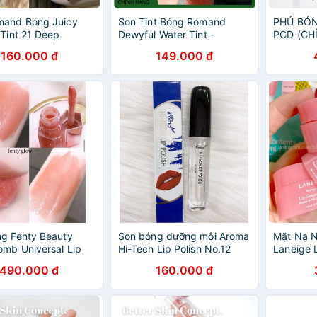
mand Bóng Juicy
Son Tint Bóng Romand
PHỦ BÓ
 Tint 21 Deep
Dewyful Water Tint -
PCD (CH
Vamima - Son Tint Bóng,
160.000 đ
149.000 đ
Siêu Lì Cho Đôi Môi Căng
Mọng Hàn Quốc
g Fenty Beauty
Son bóng dưỡng môi Aroma
Mặt Nạ N
omb Universal Lip
Hi-Tech Lip Polish No.12
Laneige 
er
Hàn Quốc 6g (Không màu)
0,8/2,5G
490.000 đ
160.000 đ
- Hàng chính hãng