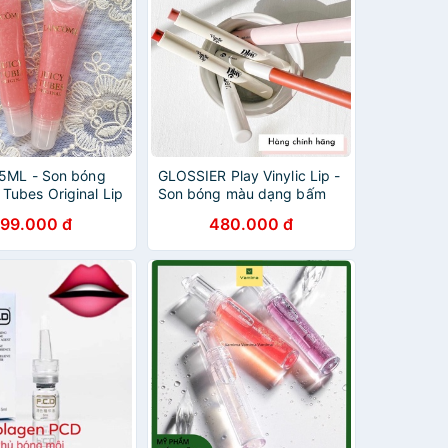
 15ML - Son bóng
GLOSSIER Play Vinylic Lip -
Tubes Original Lip
Son bóng màu dạng bấm
Spring Fling -
Glossier
199.000 đ
480.000 đ
t