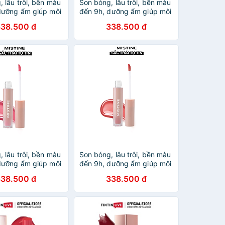
 lâu trôi, bền màu
Son bóng, lâu trôi, bền màu
dưỡng ẩm giúp môi
đến 9h, dưỡng ẩm giúp môi
g Mistine Choose
căng mọng Mistine Choose
338.500 đ
338.500 đ
Watering Lip Gloss
Me Long Watering Lip Gloss
08
1.6g No.07
 lâu trôi, bền màu
Son bóng, lâu trôi, bền màu
dưỡng ẩm giúp môi
đến 9h, dưỡng ẩm giúp môi
g Mistine Choose
căng mọng Mistine Choose
338.500 đ
338.500 đ
Watering Lip Gloss
Me Long Watering Lip Gloss
02
1.6g No.01