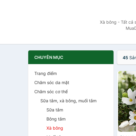
Xà bông - Tất cả 
MuaD
CHUYÊN MỤC
45
Sản
Trang điểm
Chăm sóc da mặt
Chăm sóc cơ thể
Sữa tắm, xà bông, muối tắm
Sữa tắm
Bông tắm
Xà bông