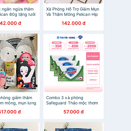
 ngăn ngừa thâm
Xà Phòng Hỗ Trợ Giảm Mụn
ican 80g tặng lưới
Và Thâm Mông Pelican Hip
Care Soap 80g
142.000 đ
142.000 đ
phòng giảm thâm
Combo 3 xà phòng
âm mông, mụn lưng
Safeguard Thảo mộc thơm
ỊA NHẬT BẢN
mát bộ 3 bánh (125gx3)
417.000 đ
57.000 đ