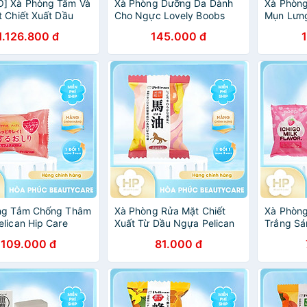
] Xà Phòng Tắm Và
Xà Phòng Dưỡng Da Dành
Xà Phòn
 Chiết Xuất Dầu
Cho Ngực Lovely Boobs
Mụn Lưng
àm Sạch Sâu Cấp
Care Soap (70 G)
Soap Bar 
1.126.800 đ
145.000 đ
ny Horse Oil Soap
ng Tắm Chống Thâm
Xà Phòng Rửa Mặt Chiết
Xà Phòn
lican Hip Care
Xuất Từ Dầu Ngựa Pelican
Trắng Sá
oap Hạt Tẩy Tế Bào
Family Soap Horse Oil (80
Sữa Và D
109.000 đ
81.000 đ
0G)
G)
Petit Ber
Strawberr