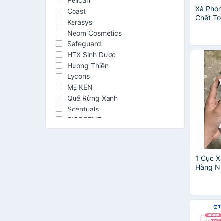
Pelican
Xà Phò
Coast
Chết To
Kerasys
Đường P
Neom Cosmetics
(100 G)
Safeguard
HTX Sinh Dược
Hương Thiền
Lycoris
MẸ KEN
Quế Rừng Xanh
Scentuals
SIGSCENT
1 Cục X
Hàng N