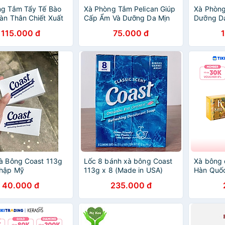
ng Tắm Tẩy Tế Bào
Xà Phòng Tắm Pelican Giúp
Xà Phòng
àn Thân Chiết Xuất
Cấp Ẩm Và Dưỡng Da Mịn
Dưỡng D
elican Sugar Ball
Màng Pelican Hyaluronic
Cho Vùng
115.000 đ
75.000 đ
Acid Soap
Pelican 
Scrub So
à Bông Coast 113g
Lốc 8 bánh xà bông Coast
Xà bông 
hập Mỹ
113g x 8 (Made in USA)
Hàn Quốc
Energy B
40.000 đ
235.000 đ
cho da t