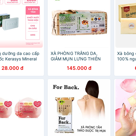
g dưỡng da cao cấp
XÀ PHÒNG TRẮNG DA,
Xà bông
c Kerasys Mineral
GIẢM MỤN LƯNG THIÊN
100% ngu
- Xanh (Dành cho
NHIÊN MẸ KEN -Giảm sần
ngừa mụn
28.000 đ
145.000 đ
 100gr
da, Ngừa mụn lưng, sạch
viêm nan
cơ thể
Quế Rừn
CHÍNH 