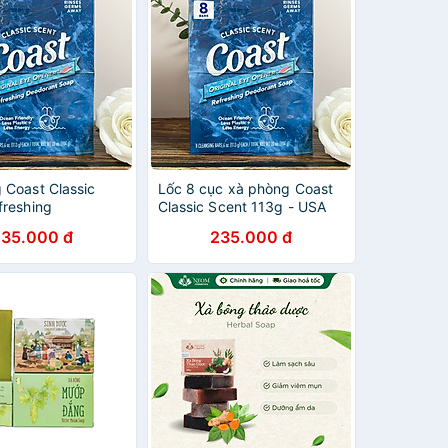
 Coast Classic
Lốc 8 cục xà phòng Coast
freshing
Classic Scent 113g - USA
t Soap lốc 8
235.000 đ
235.000 đ
Nhập khẩu Mỹ