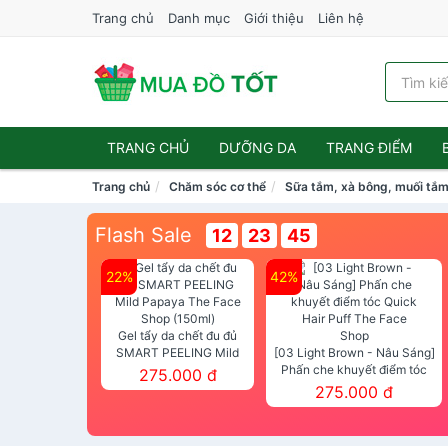
Trang chủ
Danh mục
Giới thiệu
Liên hệ
TRANG CHỦ
DƯỠNG DA
TRANG ĐIỂM
Trang chủ
Chăm sóc cơ thể
Sữa tắm, xà bông, muối tắ
Flash Sale
12
23
44
22%
42%
Gel tẩy da chết đu đủ
SMART PEELING Mild
[03 Light Brown - Nâu Sáng]
Papaya The Face Shop
Phấn che khuyết điểm tóc
275.000 đ
(150ml)
Quick Hair Puff The Face Shop
275.000 đ