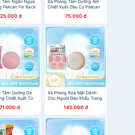
g Tắm Ngăn Ngừa
Xà Phòng Tắm Dưỡng Ẩm
 Pelican For Back
Chiết Xuất Dầu Cọ Pelican
(2 Size)
Additive Free Soap (Moist)
125.000 đ
75.000 đ
100G
g Tắm Dưỡng Da
Xà Phòng Rửa Mặt Dành
ng Chiết Xuất Từ
Cho Người Đeo Khẩu Trang
âu Tây Pelican
Pelican B Barrier Facial
71.000 đ
145.000 đ
ry Soap
Soap 80 G
ry Milk (80 G)