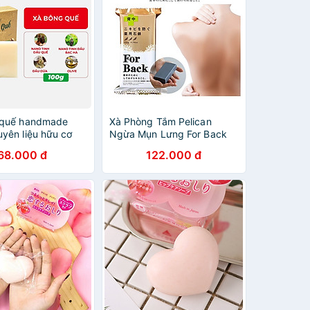
 quế handmade
Xà Phòng Tắm Pelican
yên liệu hữu cơ
Ngừa Mụn Lưng For Back
, giúp trắng da,
Medicated Soap (135g)
68.000 đ
122.000 đ
g lông hộp 100g
g Xanh - HÀNG
HÃNG