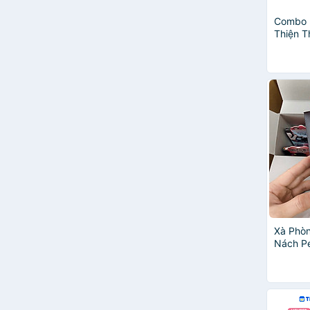
Combo 
Thiện T
Hip Car
Xà Phò
Nách Pe
Lành Tí