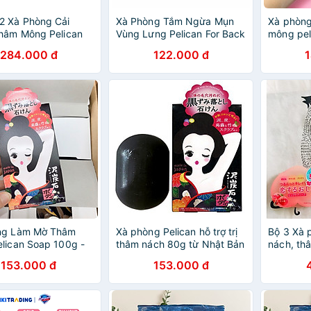
2 Xà Phòng Cải
Xà Phòng Tắm Ngừa Mụn
Xà phòng
hâm Mông Pelican
Vùng Lưng Pelican For Back
mông pel
e Soap Nội Địa Nhật
Soap Bar 135g
tạo bọt
284.000 đ
122.000 đ
ng Làm Mờ Thâm
Xà phòng Pelican hỗ trợ trị
Bộ 3 Xà 
lican Soap 100g -
thâm nách 80g từ Nhật Bản
nách, th
nh - Không Kích Ứng
- Tặng túi zip 3 kẹo mật
- NỘI Đ
153.000 đ
153.000 đ
ong Senjaku