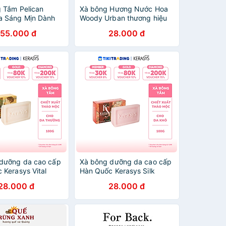
 Tắm Pelican
Xà bông Hương Nước Hoa
a Sáng Mịn Dành
Woody Urban thương hiệu
 Nách Tối Màu
SIGSCENT 90g
155.000 đ
28.000 đ
Deitanseki Body
ap Bar 100G
dưỡng da cao cấp
Xà bông dưỡng da cao cấp
 Kerasys Vital
Hàn Quốc Kerasys Silk
ar - Vàng (Dành
Moisture Bar- Đỏ (Dành cho
28.000 đ
28.000 đ
hường) 100gr
da khô) 100gr