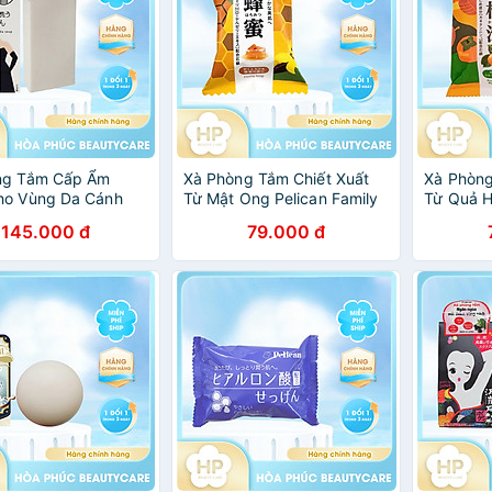
ng Tắm Cấp Ẩm
Xà Phòng Tắm Chiết Xuất
Xà Phòng
ho Vùng Da Cánh
Từ Mật Ong Pelican Family
Từ Quả H
ican Baking Soda
Soap Honey (80 G)
Soap Fru
145.000 đ
79.000 đ
ap 135g
Polyphen