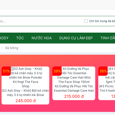
Chỉ tìm trong Xà b
BODY
TÓC
NƯỚC HOA
DỤNG CỤ LÀM ĐẸP
TINH D
Xà bông
m
51%
39%
38%
Xịt Dưỡng Và Phục Hồi Tóc
[#3 Picnic
[02 Ash Gray - Khói] Bột kẻ chân
Essential Damage Care Hair
Tint lì hươ
mày 3 ô tự nhiên Ink Brow
Mist The Face Shop 150ml
Tint fg
215.000 đ
1
Powder Kit fmgt The Face Shop
245.000 đ