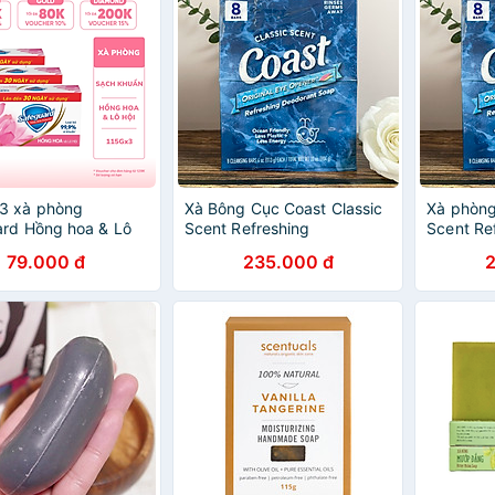
3 xà phòng
Xà Bông Cục Coast Classic
Xà phòng
rd Hồng hoa & Lô
Scent Refreshing
Scent Re
a Hồng)
Deodorant Lốc 8 X 113g
Deodoran
79.000 đ
235.000 đ
)X24(5.24)
x113g - 