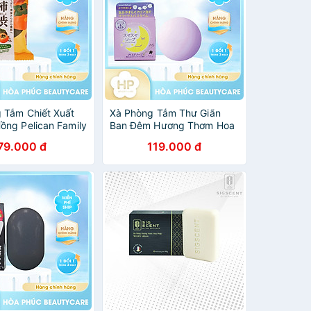
 Tắm Chiết Xuất
Xà Phòng Tắm Thư Giãn
ồng Pelican Family
Ban Đêm Hương Thơm Hoa
it-Derived
Oải Hương Pelican
79.000 đ
119.000 đ
ol (80 G)
Lavender Night Aroma
Soap 100 G