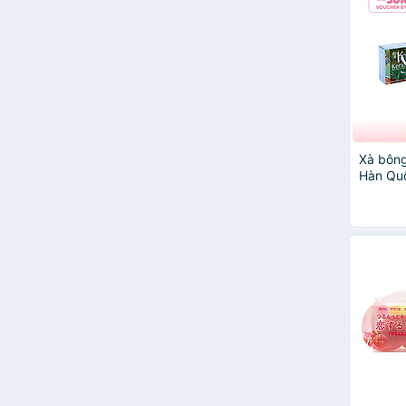
Xà bôn
Hàn Quố
Balance
da dầu)