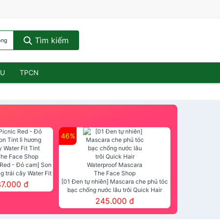
Tìm kiếm
ông
ẦU
TPCN
46%
 Red - Đỏ cam] Son
ng trái cây Water Fit
mt The Face Shop
[01 Đen tự nhiên] Mascara che phủ tóc
37.000 đ
bạc chống nước lâu trôi Quick Hair
Waterproof Mascara The Face Shop
245.000 đ