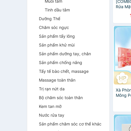
Muối tắm
[COMBO
Rửa Mặt
Tinh dầu tắm
Ngựa L
Ẩm Hevo
Dưỡng Thể
Chăm sóc ngực
Sản phẩm tẩy lông
Sản phẩm khử mùi
Sản phẩm dưỡng tay, chân
Sản phẩm chống nắng
Tẩy tế bào chết, massage
Massage toàn thân
Trị rạn nứt da
Xà Phò
Mông Pe
Bộ chăm sóc toàn thân
Scrub S
Chết (8
Kem tan mỡ
Nước rửa tay
Sản phẩm chăm sóc cơ thể khác